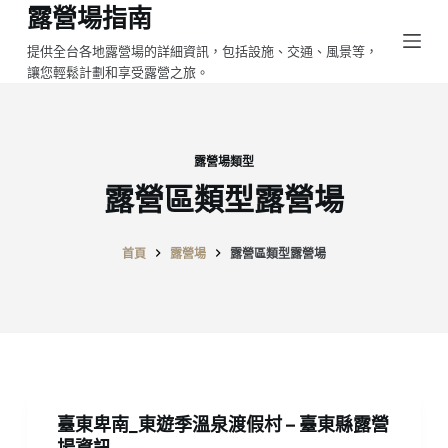
露營場指南
跳
至
提供全台各地露營場的詳細資訊，包括設施、交通、風景等，
讓您輕鬆計劃和享受露營之旅。
主
要
內
容
露營場類型
露營區類型露營場
首頁
露營場
露營區類型露營場
臺東卑南_東遊季溫泉渡假村 – 臺東縣露營
場資訊