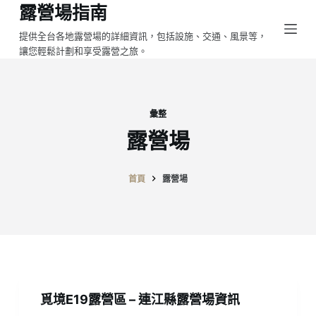
露營場指南
跳
至
提供全台各地露營場的詳細資訊，包括設施、交通、風景等，
讓您輕鬆計劃和享受露營之旅。
主
要
內
容
彙整
露營場
首頁
露營場
覓境E19露營區 – 連江縣露營場資訊