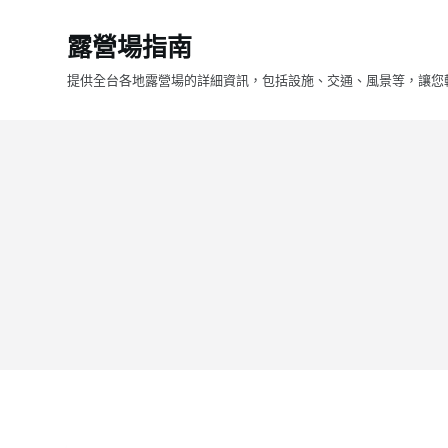
跳
露營場指南
至
主
提供全台各地露營場的詳細資訊，包括設施、交通、風景等，讓您
要
內
容