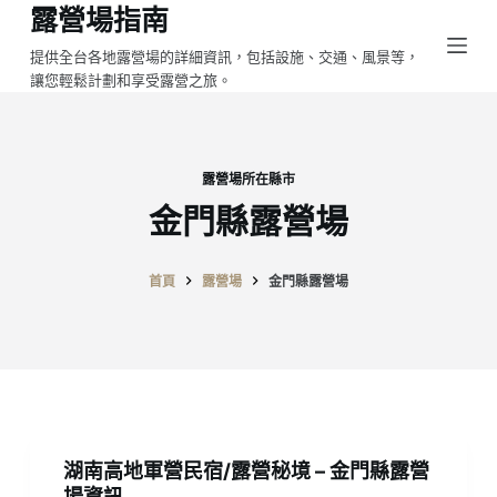
露營場指南
跳
至
提供全台各地露營場的詳細資訊，包括設施、交通、風景等，
讓您輕鬆計劃和享受露營之旅。
主
要
內
容
露營場所在縣市
金門縣露營場
首頁
露營場
金門縣露營場
湖南高地軍營民宿/露營秘境 – 金門縣露營
場資訊