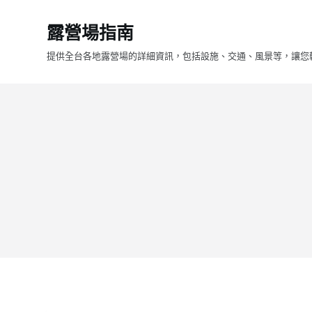
跳
露營場指南
至
主
提供全台各地露營場的詳細資訊，包括設施、交通、風景等，讓您
要
內
容