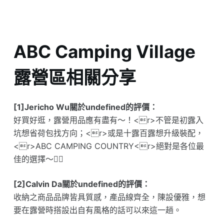
ABC Camping Village
露營區相關分享
[1]Jericho Wu關於undefined的評價：
好買好逛，露營用品應有盡有～！<r>不管是初露入
坑想省荷包找方向；<r>或是十露百露想升級裝配，
<r>ABC CAMPING COUNTRY<r>絕對是各位最
佳的選擇～👍🏽
[2]Calvin Da關於undefined的評價：
收納之商品品牌皆具質感，產品線齊全，陳設優雅，想
要在露營時搭設出自有風格的話可以來這一趟。