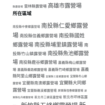
高雄市露營場
雲林縣露營場
縣露營場
所在區域
南投縣仁愛鄉露營
南投縣中寮鄉露營場
場
南投縣國姓
南投縣信義鄉露營場
南投縣埔里鎮露營場
鄉露營場
南
南投縣魚池鄉露營
投縣竹山鎮露營場
場
南投縣鹿谷鄉露營場
嘉義縣梅山鄉露營
嘉義
場
嘉義縣番路鄉露營場
嘉義縣竹崎鄉露營場
縣阿里山鄉露營場
宜蘭縣冬山鄉
宜蘭縣三星鄉露營場
宜蘭縣大同鄉
宜蘭縣南澳鄉露營場
露營場
露營場
宜蘭縣礁溪鄉露營場
屏東縣恆春鄉露營場
屏
新北市坪林區露
新北市三峽區露營場
東縣牡丹鄉露營場