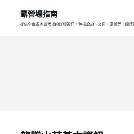
跳
露營場指南
至
主
提供全台各地露營場的詳細資訊，包括設施、交通、風景等，讓您
要
內
容