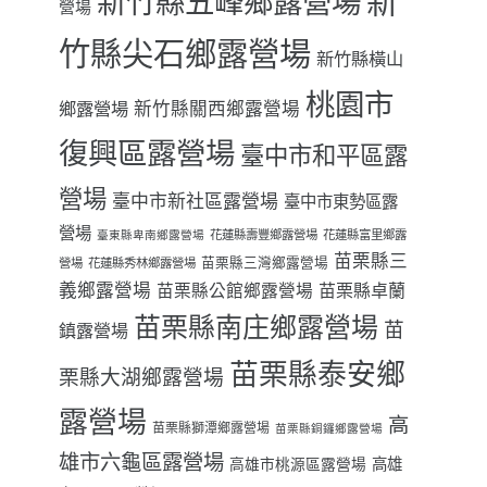
新
新竹縣五峰鄉露營場
營場
竹縣尖石鄉露營場
新竹縣橫山
桃園市
鄉露營場
新竹縣關西鄉露營場
復興區露營場
臺中市和平區露
營場
臺中市新社區露營場
臺中市東勢區露
營場
花蓮縣壽豐鄉露營場
花蓮縣富里鄉露
臺東縣卑南鄉露營場
苗栗縣三
苗栗縣三灣鄉露營場
營場
花蓮縣秀林鄉露營場
義鄉露營場
苗栗縣卓蘭
苗栗縣公館鄉露營場
苗栗縣南庄鄉露營場
苗
鎮露營場
苗栗縣泰安鄉
栗縣大湖鄉露營場
露營場
高
苗栗縣獅潭鄉露營場
苗栗縣銅鑼鄉露營場
雄市六龜區露營場
高雄
高雄市桃源區露營場