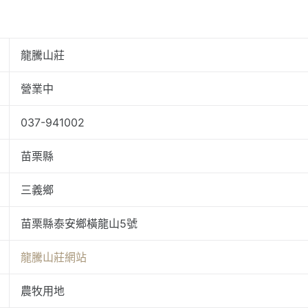
龍騰山莊
營業中
037-941002
苗栗縣
三義鄉
苗栗縣泰安鄉橫龍山5號
龍騰山莊網站
農牧用地