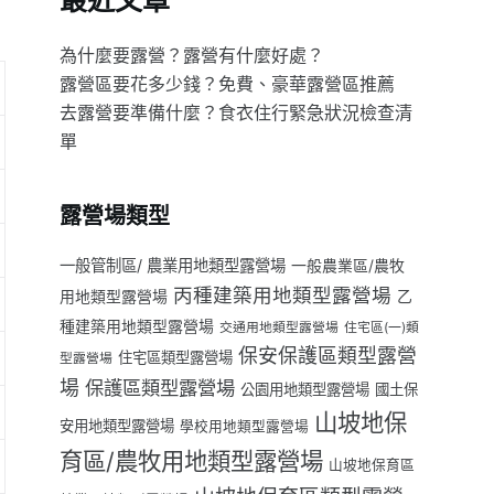
最近文章
為什麼要露營？露營有什麼好處？
露營區要花多少錢？免費、豪華露營區推薦
去露營要準備什麼？食衣住行緊急狀況檢查清
單
露營場類型
一般管制區/ 農業用地類型露營場
一般農業區/農牧
丙種建築用地類型露營場
用地類型露營場
乙
種建築用地類型露營場
交通用地類型露營場
住宅區(一)類
保安保護區類型露營
住宅區類型露營場
型露營場
場
保護區類型露營場
公園用地類型露營場
國土保
山坡地保
安用地類型露營場
學校用地類型露營場
育區/農牧用地類型露營場
山坡地保育區