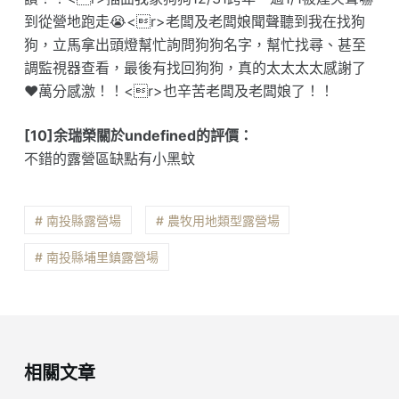
到從營地跑走😭<r>老闆及老闆娘聞聲聽到我在找狗
狗，立馬拿出頭燈幫忙詢問狗狗名字，幫忙找尋、甚至
調監視器查看，最後有找回狗狗，真的太太太太感謝了
❤️萬分感激！！<r>也辛苦老闆及老闆娘了！！
[10]余瑞榮關於undefined的評價：
不錯的露營區缺點有小黑蚊
# 南投縣露營場
# 農牧用地類型露營場
# 南投縣埔里鎮露營場
相關文章