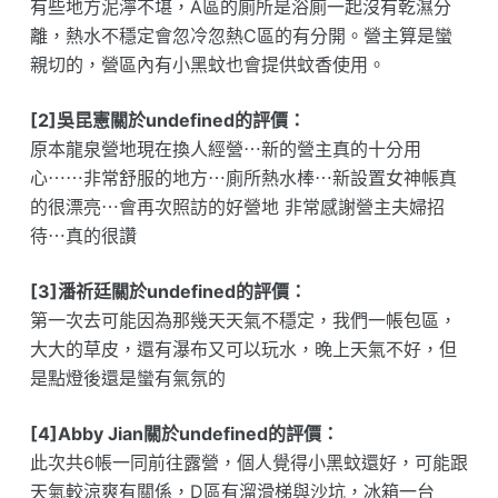
有些地方泥濘不堪，A區的廁所是浴廁一起沒有乾濕分
離，熱水不穩定會忽冷忽熱C區的有分開。營主算是蠻
親切的，營區內有小黑蚊也會提供蚊香使用。
[2]吳昆憲關於undefined的評價：
原本龍泉營地現在換人經營⋯新的營主真的十分用
心⋯⋯非常舒服的地方⋯廁所熱水棒⋯新設置女神帳真
的很漂亮⋯會再次照訪的好營地 非常感謝營主夫婦招
待⋯真的很讚
[3]潘祈廷關於undefined的評價：
第一次去可能因為那幾天天氣不穩定，我們一帳包區，
大大的草皮，還有瀑布又可以玩水，晚上天氣不好，但
是點燈後還是蠻有氣氛的
[4]Abby Jian關於undefined的評價：
此次共6帳一同前往露營，個人覺得小黑蚊還好，可能跟
天氣較涼爽有關係，D區有溜滑梯與沙坑，冰箱一台