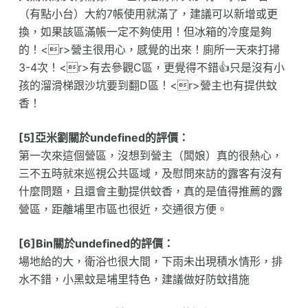
（有點小台）大約7帳使用就滿了，建議可以新增或更
換，如果該區滿帳一定不夠使用！但冰箱的冷度是夠
的！<r>營主很用心，感覺的出來！廁所一天來打掃
3-4次！<r>有去參觀C區，更覺得不錯👍只是沒有小
孩的溜滑梯跟沙坑要到翻D區！<r>營主也有提供蚊
香！
[5]亞米劉關於undefined的評價：
第一次來這個營區，沒想到營主（闆娘）真的很熱心，
三不五時就來巡視公共區域，及慰問來訪的露客有沒有
什麼問題，且還會主動提供蚊香，真的是值得推薦的露
營區，距離埔里市區也很近，交通很方便。
[6]Bin關於undefined的評價：
場地給的大，衛浴也很大間，下雨未出現積水情形，排
水不錯，小黑蚊是埔里特色，建議做好防蚊措施