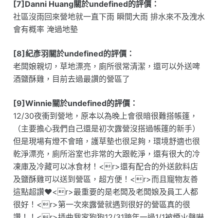
[7]Danni Huang關於undefined的評價：
社區沒雨回來營地就一直下雨 瞬間大雨 排水來不及洩水
會有概率 淹過地墊
[8]紀彥羽關於undefined的評價：
老闆娘親切，草地漂亮，廁所很常清潔，還可以外送啤
酒鹽酥雞，目前去過最讚的營區了
[9]Winnie關於undefined的評價：
12/30夜衝到營地，原本以為晚上會很暗很難搭帳篷，
（主要擔心我們自己還是初次露營沒搭過帳篷的新手）
但是現場有燈不會暗，護草墊也很足夠，環境舒適也很
乾淨漂亮，廁所浴室也非常的大跟乾淨，還有很大的冷
凍庫及冷藏可以冰食材！<r>還有配合的外送飲料店
及鹽酥雞可以送到營區，超方便！<r>而且寵物友善
這點超讚❤️<r>最重要的是老闆及老闆娘及員工人都
很好！<r>第一次來露營就遇到很好的營區真的很
讚！！<r>插曲我家狗狗12/31跨年一過1/1被煙火聲嚇