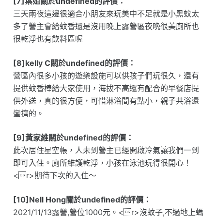
[7]葉姐關於undefined的評價：
三天兩夜這邊很適合小朋友來玩美中不足就是小黑蚊太
多了營主會給蚊香還是沒用晚上露營區夜晩很美廁所也
很乾淨也有飲料區喔
[8]kelly C關於undefined的評價：
營區內很多小孩的遊樂設施可以供孩子們玩很久，還有
提供蚊香棒給大家使用，海拔不高還有配合的早餐店提
供外送，真的很方便，可惜淋浴間有點小，親子共浴還
蠻擠的。
[9]黃家維關於undefined的評價：
此次居住星空帳，人未到營主已經開啟冷氣讓我們一到
即可入住。廁所維護乾淨，小孩在泳池玩得很開心！
<r>期待下次的入住～
[10]Nell Hong關於undefined的評價：
2021/11/13露營,營位1000元。<r>沒蚊子,不過地上螞