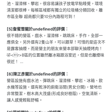
池、溜滑梯、攀岩，很容易讓孩子放電早點睡覺，環境
清潔都很棒，每帳區域都有獨立的垃圾桶分類回收，離
市區全聯 超商都只要10分內路程可到！
[5]詹蜜雪關於undefined的評價：
很不錯的營區，戲水，溜滑梯，跳跳床，手作，全部一
應俱全，另外還有2隻山羊，可以餵草！可惜的是這次不
是露客抽煙，而是營主的朋友來營本部聊天抽煙烤肉！
🤣<r>B區的位置雖然離冰箱跟浴室近，但是也離煙味
很近！ …
[6]陳正彥關於undefined的評價：
營區設施有戲水池、彈跳床、溜滑梯、攀岩、冰箱、飲
水機等設施，還有乾淨的廁衛浴間(男女分開)，營地也
非常整潔，樹木高大茂盛(形成良好樹蔭)，空氣清新，
讓人感覺輕鬆舒暢。