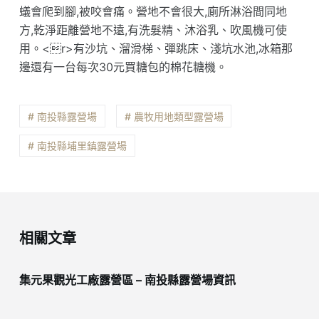
蟻會爬到腳,被咬會痛。營地不會很大,廁所淋浴間同地
方,乾淨距離營地不遠,有洗髮精、沐浴乳、吹風機可使
用。<r>有沙坑、溜滑梯、彈跳床、淺坑水池,冰箱那
邊還有一台每次30元買糖包的棉花糖機。
# 南投縣露營場
# 農牧用地類型露營場
# 南投縣埔里鎮露營場
相關文章
集元果觀光工廠露營區 – 南投縣露營場資訊