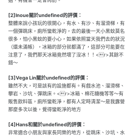
適，有機會一定會再訪。
[2]Inoue關於undefined的評價：
整體來說小孩玩的很開心，有水、有沙、有溜滑梯，有
一個彈跳床，廁所蠻乾淨的，去的最後一天小黑蚊莫名
很多，怕小黑蚊的要小心，如果依照當天我們去的狀況
（還未滿帳），冰箱的部分就都滿了，這部分可能要在
注意了，我們那天冰箱竟然壞了沒冰！！<r>其餘不
錯～
[3]Vega Lin關於undefined的評價：
雖然不大，可是該有的設施都有。有戲水池、溜滑梯、
攀岩、沙坑、彈跳床。<r>冰箱、棉花糖機等等～有
販售飲料區，廁所蠻乾淨，都有人定時清潔～是我露營
那麼多次以後，覺得蠻乾淨的地方
[4]Hans和關於undefined的評價：
非常適合小朋友與家長同樂的地方，從跳床、沙坑、水