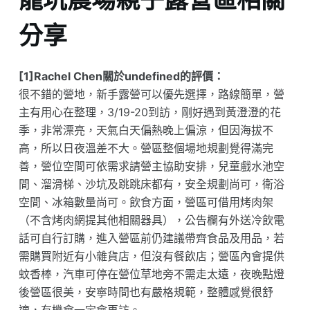
分享
[1]Rachel Chen關於undefined的評價：
很不錯的營地，新手露營可以優先選擇，路線簡單，營
主有用心在整理，3/19-20到訪，剛好遇到黃澄澄的花
季，非常漂亮，天氣白天偏熱晚上偏涼，但因海拔不
高，所以日夜溫差不大。營區整個場地規劃覺得滿完
善，營位空間可依需求請營主協助安排，兒童戲水池空
間、溜滑梯、沙坑及跳跳床都有，安全規劃尚可，衛浴
空間、冰箱數量尚可。飲食方面，營區可借用烤肉架
（不含烤肉網提其他相關器具），公告欄有外送冷飲電
話可自行訂購，進入營區前仍建議帶齊食品及用品，若
需購買附近有小雜貨店，但沒有餐飲店；營區內會提供
蚊香棒，汽車可停在營位草地旁不需走太遠，夜晚點燈
後營區很美，安寧時間也有嚴格規範，整體感覺很舒