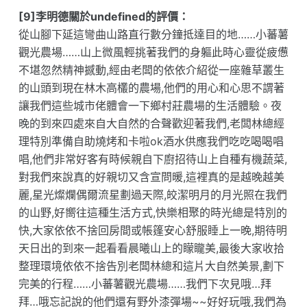
[9]李明德關於undefined的評價：
從山腳下延這彎曲山路直行數分鐘抵達目的地……小蕃薯
觀光農場……山上微風輕挑著我們的身軀此時心靈從疲憊
不堪忽然精神撼動,經由老闆的依依介紹從一座雜草叢生
的山頭到現在林木高欉的農場,他們的用心和心思不謂著
讓我們這些城市佬體會一下鄉村莊農場的生活體驗。夜
晚的到來四處來自大自然的合聲歡迎著我們,老闆林總經
理特別準備自助燒烤和卡啦ok酒水供應我們吃吃喝喝唱
唱,他們非常好客有時候親自下廚招待山上自種有機蔬菜,
對我們來說真的好親切又含宣問暖,這裡真的是越晚越美
麗,星光燦爛偶爾流星劃過天際,皎潔明月的月光照在我們
的山野,好嚮往這種生活方式,快樂相聚的時光總是特別的
快,大家依依不捨回房間或帳篷安心舒服睡上一晚,期待明
天日出的到來一起看看晨曦山上的矇矓美,最後大家收拾
整理環境依依不捨告別老闆林總和這片大自然美景,劃下
完美的行程……小蕃薯觀光農場……我們下次見哦…拜
拜…哦忘記說的他們還有野外漆彈場~~好好玩哦,我們為