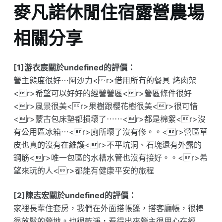
麥凡諾休閒住宿露營農場
相關分享
[1]游衣宸關於undefined的評價：
營主態度很好⋯阿沙力<r>借用所有的餐具 烤肉架
<r>希望可以好好的經營營區<r>營區條件很好
<r>風景很美<r>果樹跟櫻花樹很美<r>很可惜
<r>蒙古包床墊都損壞了⋯⋯<r>都是棉絮<r>沒
有公用區冰箱⋯<r>廁所壞了沒有修。。<r>營區草
皮也真的沒有在維護<r>不平坑洞、石塊還有外露的
鋼筋<r>唯一包區的水槽水管也沒有接好。。<r>希
望來玩的人<r>都能有健康平安的旅程
[2]陳志宏關於undefined的評價：
家裡長輩住套房，我們在外面搭帳篷，搭客廳帳，很棒
很放鬆的營地。也很乾淨，看得出來營主很用心在經