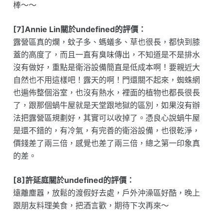
棒～～
[7]Annie Lin關於undefined的評價：
露營區真的爛，蚊子多、螞蟻多、草也很長，都快到膝
蓋的高度了，而且一直有臭味傳出，不知道是不是排水
沒有做好，重點是衛浴設備簡直是低成本啊！要親近大
自然也不用這樣吧！露天的啊！門還關不起來，蜘蛛網
也遍佈整個浴室，也沒有熱水，裡面的植物也都長很長
了，跟那個蝸牛屋就是天堂跟地獄的區別，如果沒有辦
法把露營區規劃好，其實可以收掉了。憑良心說蝸牛屋
是還不錯的，有冷氣，有完善的衛浴設備，也很乾淨，
價錢差了兩三倍，感覺也差了兩三倍，總之第一印象真
的差。
[8]許延庭關於undefined的評價：
遠離塵囂，放鬆的渡假好去處，戶外沖澡區好酷，晚上
跟朋友料理美食，把酒言歡，期待下次再來～