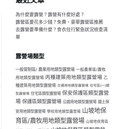
最近文章
為什麼要露營？露營有什麼好處？
露營區要花多少錢？免費、豪華露營區推薦
去露營要準備什麼？食衣住行緊急狀況檢查清
單
露營場類型
一般管制區/ 農業用地類型露營場
一般農業區/農牧
丙種建築用地類型露營場
用地類型露營場
乙
種建築用地類型露營場
交通用地類型露營場
住宅區(一)類
保安保護區類型露營
住宅區類型露營場
型露營場
場
保護區類型露營場
公園用地類型露營場
國土保
山坡地保
安用地類型露營場
學校用地類型露營場
育區/農牧用地類型露營場
山坡地保育區