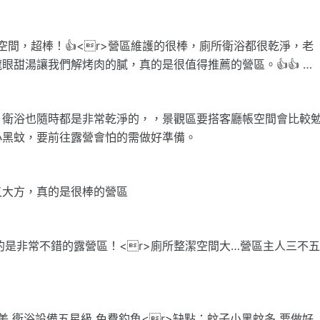
己的獨立空間，超棒！👍<r>營區維護的很棒，廁所衛浴都很乾淨，老
甜湯讓我們解烤肉的膩，真的是很值得推薦的營區。👍👍 …
，衛浴也隨時都是非常乾淨的，，景觀區要搭客廳帳空間會比較
小黑蚊，要前往露營會怕的需做好準備。
又大方，真的是很棒的營區
的是非常不錯的露營區！<r>廁所整潔空間大…營區主人三不
地優美 衛浴設備五星級 免費釣魚<r>缺點：蚊子小黑蚊多 要做好