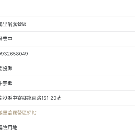
鶴里翁露營區
營業中
0932658049
南投縣
中寮鄉
南投縣中寮鄉龍南路151-20號
鶴里翁露營區網站
農牧用地