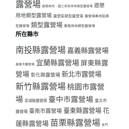
露營場
遊憩
遊憩用地、國土保安用地類型露營場
用地類型露營場
露營區類型露營場
露營場專用區類
類型露營場
型露營場
養殖用地類型露營場
所在縣市
南投縣露營場
嘉義縣露營場
宜蘭縣露營場
屏東縣露
基隆市露營場
營場
新北市露營場
彰化縣露營場
新竹縣露營場
桃園市露營
場
臺中市露營場
臺北市
澎湖縣露營場
臺東縣露營場
花
臺南市露營場
露營場
苗栗縣露營場
蓮縣露營場
金門