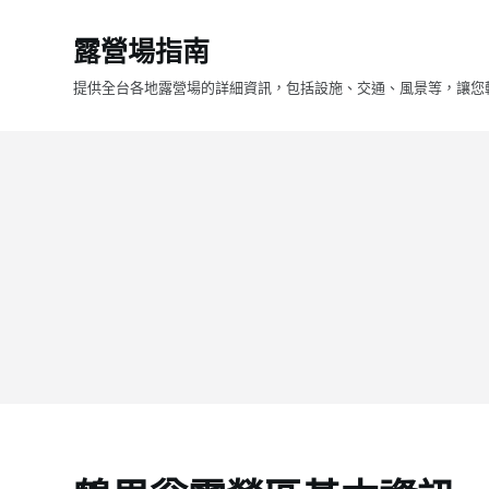
跳
露營場指南
至
主
提供全台各地露營場的詳細資訊，包括設施、交通、風景等，讓您
要
內
容