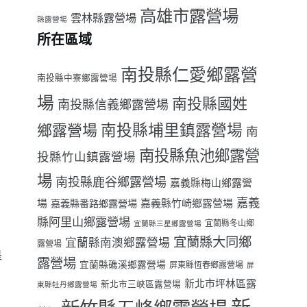
高雄市露營場
雲林縣露營場
縣露營場
所在區域
南投縣仁愛鄉露營
南投縣中寮鄉露營場
場
南投縣國姓
南投縣信義鄉露營場
南投縣埔里鎮露營場
鄉露營場
南
南投縣魚池鄉露營
投縣竹山鎮露營場
場
南投縣鹿谷鄉露營場
嘉義縣梅山鄉露營
嘉義
場
嘉義縣番路鄉露營場
嘉義縣竹崎鄉露營場
縣阿里山鄉露營場
宜蘭縣冬山鄉
宜蘭縣三星鄉露營場
宜蘭縣大同鄉
宜蘭縣南澳鄉露營場
露營場
是
露營場
宜蘭縣礁溪鄉露營場
屏東縣恆春鄉露營場
屏
新北市坪林區露
新北市三峽區露營場
東縣牡丹鄉露營場