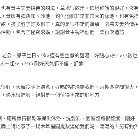
上也有營主夫妻招待的甜湯，草地很乾淨，環境維護的很好，沒
乳，營區有彈跳床、沙池、釣魚池和非常非常大的泳池，也有免
常甜，孩子剪了好多柳丁，真的是很不錯的體驗，園農夫妻熱情
小活動，包含了秘密求婚，謝謝營主祝福你們，會再次造訪
 公公、老公、兒子生日<r>還有營主煮的甜湯，好貼心<r>小孩也
一起來.<r>剛好天氣都不錯，舒適.
人很好，天氣冷晚上還煮了好喝的甜湯給我們，雨棚區空間很大
淨，熱水很舒服，絕對是一個值得再來的好地方
潔劑，廁所保持很乾淨提供沐浴、洗髮乳，園區整體很整潔，剛好
主晚上特地煮了一鍋木耳福圓鳳梨湯給我們喝，暖暖的！另有釣