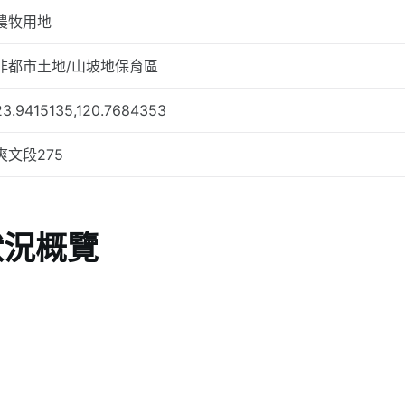
農牧用地
非都市土地/山坡地保育區
23.9415135,120.7684353
爽文段275
狀況概覽