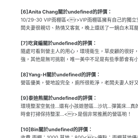
[6]Anita Chang關於undefined的評價：
10/29-30 VIP雨棚區<r>VIP雨棚區擁有自
闆夫妻很親切、熱情又客氣，晚上還送了一鍋白木耳龍眼
[7]吃貨編關於undefined的評價：
隨處可看到營主人的用心，環境衛生，草皮顧的很好
強，其他是無可挑剔，唯一美中不足是有些季節會有
[8]Yang-H關於undefined的評價：
營區優美，營地設完全，廁所很乾淨，老闆夫妻人好
[9]泰迪熊關於undefined的評價：
環境整潔空氣佳…還有小孩遊憩區…沙坑…彈簧床…真
時會打掃保持整潔…<r>是個非常推薦的營區喲！
[10]Bin關於undefined的評價：
收費 雨棚：1000 草地：800<r>優點：雨棚草