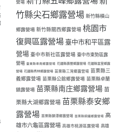
新
新竹縣五峰鄉露營場
營場
有
竹縣尖石鄉露營場
搭
新竹縣橫山
招
桃園市
鄉露營場
新竹縣關西鄉露營場
復興區露營場
臺中市和平區露
營場
臺中市新社區露營場
臺中市東勢區露
營場
花蓮縣壽豐鄉露營場
花蓮縣富里鄉露
臺東縣卑南鄉露營場
苗栗縣三
苗栗縣三灣鄉露營場
營場
花蓮縣秀林鄉露營場
義鄉露營場
苗栗縣卓蘭
苗栗縣公館鄉露營場
，
苗栗縣南庄鄉露營場
苗
鎮露營場
苗栗縣泰安鄉
栗縣大湖鄉露營場
露營場
高
苗栗縣獅潭鄉露營場
苗栗縣銅鑼鄉露營場
魚
雄市六龜區露營場
高雄
高雄市桃源區露營場