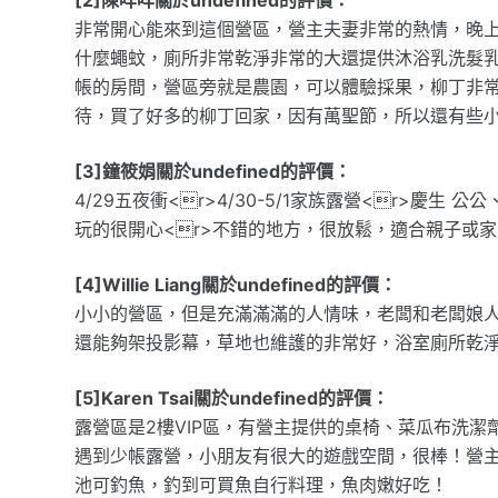
非常開心能來到這個營區，營主夫妻非常的熱情，晚
什麼蠅蚊，廁所非常乾淨非常的大還提供沐浴乳洗髮
帳的房間，營區旁就是農園，可以體驗採果，柳丁非
待，買了好多的柳丁回家，因有萬聖節，所以還有些
[3]鐘筱娟關於undefined的評價：
4/29五夜衝<r>4/30-5/1家族露營<r>慶生
玩的很開心<r>不錯的地方，很放鬆，適合親子或家人
[4]Willie Liang關於undefined的評價：
小小的營區，但是充滿滿滿的人情味，老闆和老闆娘
還能夠架投影幕，草地也維護的非常好，浴室廁所乾
[5]Karen Tsai關於undefined的評價：
露營區是2樓VIP區，有營主提供的桌椅、菜瓜布洗
遇到少帳露營，小朋友有很大的遊戲空間，很棒！營
池可釣魚，釣到可買魚自行料理，魚肉嫩好吃！