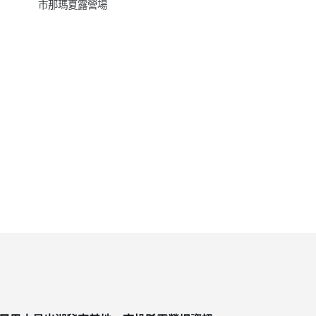
市那瑪夏露營場