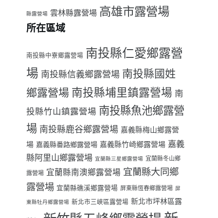
高雄市露營場
雲林縣露營場
縣露營場
所在區域
南投縣仁愛鄉露營
南投縣中寮鄉露營場
場
南投縣國姓
南投縣信義鄉露營場
南投縣埔里鎮露營場
鄉露營場
南
南投縣魚池鄉露營
投縣竹山鎮露營場
場
南投縣鹿谷鄉露營場
嘉義縣梅山鄉露營
嘉義
場
嘉義縣番路鄉露營場
嘉義縣竹崎鄉露營場
縣阿里山鄉露營場
宜蘭縣冬山鄉
宜蘭縣三星鄉露營場
宜蘭縣大同鄉
宜蘭縣南澳鄉露營場
露營場
露營場
宜蘭縣礁溪鄉露營場
屏東縣恆春鄉露營場
屏
新北市坪林區露
新北市三峽區露營場
東縣牡丹鄉露營場