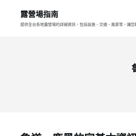
跳
露營場指南
至
主
提供全台各地露營場的詳細資訊，包括設施、交通、風景等，讓您
要
內
容