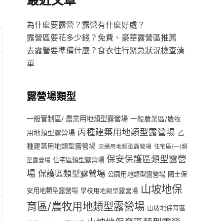
最近文章
為什麼要露營？露營有什麼好處？
露營區要花多少錢？免費、豪華露營區推薦
去露營要準備什麼？食衣住行緊急狀況檢查清
單
露營場類型
一般管制區/ 農業用地類型露營場
一般農業區/農牧
丙種建築用地類型露營場
用地類型露營場
乙
種建築用地類型露營場
交通用地類型露營場
住宅區(一)類
保安保護區類型露營
住宅區類型露營場
型露營場
場
保護區類型露營場
公園用地類型露營場
國土保
山坡地保
安用地類型露營場
學校用地類型露營場
育區/農牧用地類型露營場
山坡地保育區