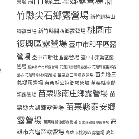
新
新竹縣五峰鄉露營場
營場
竹縣尖石鄉露營場
新竹縣橫山
桃園市
鄉露營場
新竹縣關西鄉露營場
復興區露營場
臺中市和平區露
營場
臺中市新社區露營場
臺中市東勢區露
營場
花蓮縣壽豐鄉露營場
花蓮縣富里鄉露
臺東縣卑南鄉露營場
裡
苗栗縣三
苗栗縣三灣鄉露營場
營場
花蓮縣秀林鄉露營場
義鄉露營場
苗栗縣卓蘭
苗栗縣公館鄉露營場
苗栗縣南庄鄉露營場
苗
鎮露營場
苗栗縣泰安鄉
栗縣大湖鄉露營場
露營場
高
苗栗縣獅潭鄉露營場
苗栗縣銅鑼鄉露營場
雄市六龜區露營場
高雄
高雄市桃源區露營場