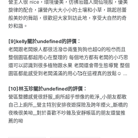
營主人很 nice，環境優美，彷彿蒞臨人間仙境般，優美
旋律的配合，讓營內大大小小的土壤和小草，跳起芭蕾
般美妙的舞蹈，很歡迎大家到訪此地，享受大自然的奇
妙和諧。
[9]kelly關於undefined的評價：
老闆跟老闆娘人都很活潑😍兩隻狗狗也超Q的啦🥹而且
整個園區都超用心在整理的 每個地方都有老闆的小巧思
還可以認識到很多植物跟水果 老闆還會帶生態導覽 整個
園區都能感受到老闆滿滿的用心🥰在這裡真的放鬆☺️ …
[10]林玉珍關於undefined的評價：
營區整體感覺很舒服,,廁所超乎想像的乾淨,,小朋友都敢
自己上廁所,,,營主特別安排夜遊探險及跨年煙火,,斷橋的
夜晚很美呦,,,對於喜歡不吵雜及安靜帳區的朋友還蠻推
薦的呦