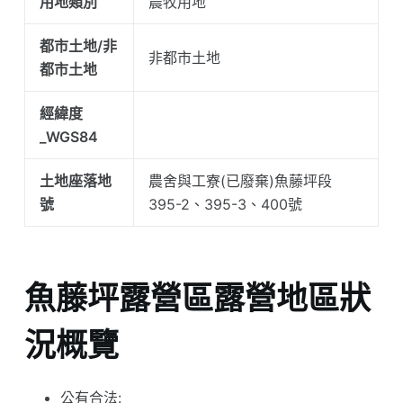
用地類別
農牧用地
都市土地/非
非都市土地
都市土地
經緯度
_WGS84
土地座落地
農舍與工寮(已廢棄)魚藤坪段
號
395-2、395-3、400號
魚藤坪露營區露營地區狀
況概覽
公有合法: