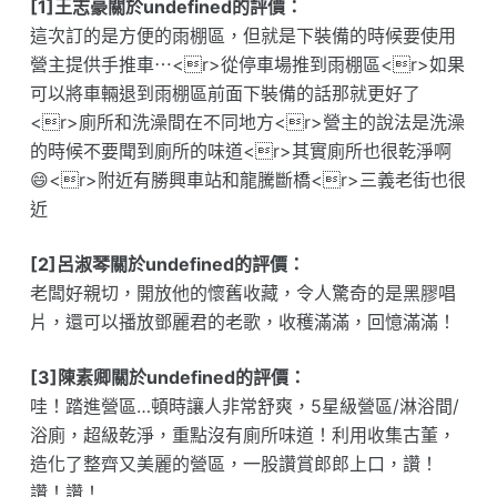
[1]王志豪關於undefined的評價：
這次訂的是方便的雨棚區，但就是下裝備的時候要使用
營主提供手推車⋯<r>從停車場推到雨棚區<r>如果
可以將車輛退到雨棚區前面下裝備的話那就更好了
<r>廁所和洗澡間在不同地方<r>營主的說法是洗澡
的時候不要聞到廁所的味道<r>其實廁所也很乾淨啊
😄<r>附近有勝興車站和龍騰斷橋<r>三義老街也很
近
[2]呂淑琴關於undefined的評價：
老闆好親切，開放他的懷舊收藏，令人驚奇的是黑膠唱
片，還可以播放鄧麗君的老歌，收穫滿滿，回憶滿滿！
[3]陳素卿關於undefined的評價：
哇！踏進營區…頓時讓人非常舒爽，5星級營區/淋浴間/
浴廁，超級乾淨，重點沒有廁所味道！利用收集古董，
造化了整齊又美麗的營區，一股讚賞郎郎上口，讚！
讚！讚！