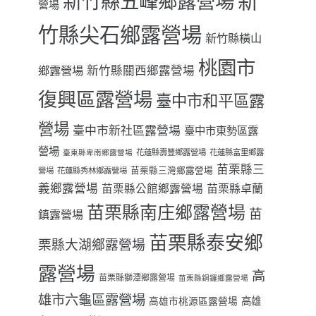
新
新竹縣五峰鄉露營場
營場
竹縣尖石鄉露營場
新竹縣橫山
桃園市
鄉露營場
新竹縣關西鄉露營場
復興區露營場
臺中市和平區露
營場
臺中市新社區露營場
臺中市東勢區露
營場
花蓮縣壽豐鄉露營場
花蓮縣富里鄉露
臺東縣卑南鄉露營場
苗栗縣三
苗栗縣三灣鄉露營場
營場
花蓮縣秀林鄉露營場
義鄉露營場
苗栗縣卓蘭
苗栗縣公館鄉露營場
苗栗縣南庄鄉露營場
苗
鎮露營場
苗栗縣泰安鄉
栗縣大湖鄉露營場
露營場
高
苗栗縣獅潭鄉露營場
苗栗縣銅鑼鄉露營場
雄市六龜區露營場
高雄
高雄市桃源區露營場