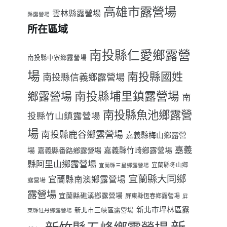
高雄市露營場
雲林縣露營場
縣露營場
所在區域
南投縣仁愛鄉露營
南投縣中寮鄉露營場
場
南投縣國姓
南投縣信義鄉露營場
南投縣埔里鎮露營場
鄉露營場
南
南投縣魚池鄉露營
投縣竹山鎮露營場
場
南投縣鹿谷鄉露營場
嘉義縣梅山鄉露營
嘉義
場
嘉義縣番路鄉露營場
嘉義縣竹崎鄉露營場
縣阿里山鄉露營場
宜蘭縣冬山鄉
宜蘭縣三星鄉露營場
宜蘭縣大同鄉
宜蘭縣南澳鄉露營場
露營場
露營場
宜蘭縣礁溪鄉露營場
屏東縣恆春鄉露營場
屏
新北市坪林區露
新北市三峽區露營場
東縣牡丹鄉露營場