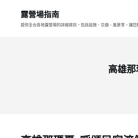
跳
露營場指南
至
主
提供全台各地露營場的詳細資訊，包括設施、交通、風景等，讓您
要
內
容
高雄那