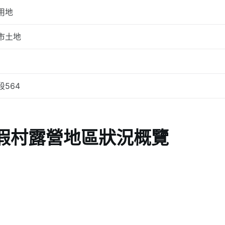
用地
市土地
段564
假村露營地區狀況概覽