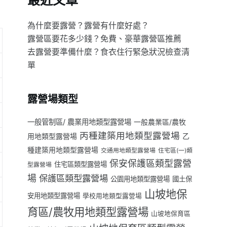
最近文章
為什麼要露營？露營有什麼好處？
露營區要花多少錢？免費、豪華露營區推薦
去露營要準備什麼？食衣住行緊急狀況檢查清
單
露營場類型
一般管制區/ 農業用地類型露營場
一般農業區/農牧
丙種建築用地類型露營場
用地類型露營場
乙
種建築用地類型露營場
交通用地類型露營場
住宅區(一)類
保安保護區類型露營
住宅區類型露營場
型露營場
場
保護區類型露營場
公園用地類型露營場
國土保
山坡地保
安用地類型露營場
學校用地類型露營場
育區/農牧用地類型露營場
山坡地保育區