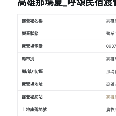
高雄那瑪夏_呼頌民宿渡
露營場名稱
高雄
營業狀態
營業
露營場電話
093
縣市別
高雄
鄉/鎮/市/區
那瑪
露營場地址
高雄
露營場網站
高雄
土地座落地號
農牧