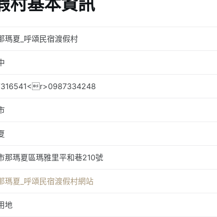
假村基本資訊
那瑪夏_呼頌民宿渡假村
中
7316541<r>0987334248
市
夏
市那瑪夏區瑪雅里平和巷210號
那瑪夏_呼頌民宿渡假村網站
用地