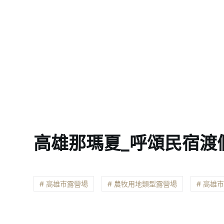
高雄那瑪夏_呼頌民宿渡
# 高雄市露營場
# 農牧用地類型露營場
# 高雄