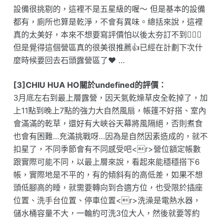
設備很挑剔的，這裡不是五星級的喔～ 但是基本的設備
都有，廁所也算是乾淨，不會有異味。總括來說，這裡
真的太美好，本來不想要寫評價怕以後太夯訂不到🤦🏻‍♀️
但是覺得這個營區真的很美很推薦👍已經在計劃下次什
麼時候要回去石頭露營區了❤️ …
[3]CHIU HUA HO關於undefined的評價：
3月底左右到最上層露營，因天氣乾燥草皮全乾掉了，加
上11點到晚上7點的強力大自然風扇，帳篷不好搭、室內
會滿滿的乾草，還好有大峽谷天幕將風隔絕，否則煮食
也會有困難…充滿挑戰呀…因為是自然因素造成的，就不
扣星了，不同季節會有不同感受吧<r>營位額定帳數
跟實際可能不同，以最上層來說，看起來能穩穩搭下6
帳，實際地是不平的，有的傾斜有的高低差，如果不想
頭低腳高的睡，就需要轉向到合適方位，也受限於插座
位置、洗手台位置、停車位置<r>洗澡是電熱水器，
儲水桶容量不大，一輪約可洗3位大人，然後就要等約