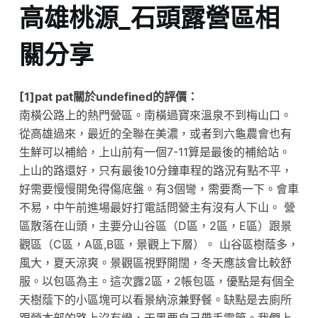
高雄桃源_石頭露營區相
關分享
[1]pat pat關於undefined的評價：
南橫公路上的熱門營區。南橫過寶來溫泉不到梅山口。
從高雄過來，最近的全聯在美濃，或者到六龜農會也有
生鮮可以補給，上山前有一個7-11算是最後的補給站。
上山的路還好，只有最後10分鐘車程的路況有點不平，
好需要慢慢開免得傷底盤。有3個彎，需要喬一下。會車
不易，中午前進場最好打電話問營主有沒有人下山。 營
區散落在山頭，主要分山谷區（D區，2區，E區）跟景
觀區（C區，A區,B區，景觀上下層）。 山谷區樹蔭多，
風大，夏天涼爽。景觀區視野開闊，冬天應該會比較舒
服。以包區為主。這次露2區，2帳包區，優點是有個全
天樹蔭下的小區塊可以看景納涼兼野餐。缺點是去廁所