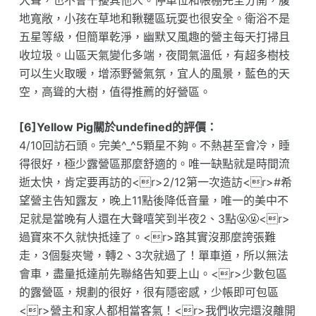
大聲，也不會干擾其他人。停車位和帳棚完全分開，腹
地寬敞，小孩在草地和鞦韆區玩耍也很安全。衛浴不是
五星等級，但簡單乾淨，幽默又風趣的營主每天打掃且
收垃圾。山區天氣變化多端，夜間氣溫低，有超多樹枝
可以生火取暖，增添野營氣氛，宜人的風景，藍色的天
空，高聳的大樹，值得推薦的好營區。
[6]Yellow Pig關於undefined的評價：
4/10回訪石頭。完美^_^5顆星不夠。不熱甚至會冷，睡
得很好，極少露營區那麼舒適的。唯一缺點就是時間流
逝太快，肯定要再訪的<r>2/12第一次造訪<r>#希
望營主告知露友，晚上11點後降低音量，唯一的美中不
足就是當晚有人還在大聲嘻笑到半夜2、3點🤬🤬<r>
過寶來不久就快抵達了。<r>路其實沒那麼誇張難
走，3個髮夾彎，轉2、3次就過了！單車道，所以無法
會車，盡量抵達前先聯絡告知要上山。<r>少數包區
的露營區，規劃的很好，很有隱密感，少帳即可包區
<r>營主和家人都相當客氣！<r>我們收完還沒離開