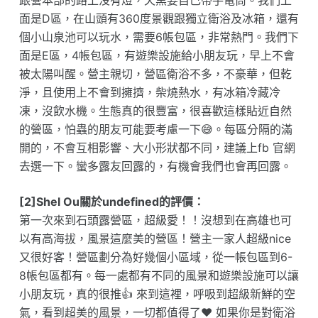
跟營本部的路上沒有燈，天黑要自己帶手電筒。我們上
面是D區，在山頭有360度景觀跟獨立衛浴及冰箱，還有
個小山泉池可以玩水，需要6帳包區，非常熱門。我們下
面是E區，4帳包區，有遊樂設施給小朋友玩，早上不會
被太陽叫醒。營主親切，營區衛浴不多，不豪華，但乾
淨，且使用上不會到擁擠，柴燒熱水，有冰箱冷藏冷
凍，沒飲水機。生態真的很豐富，很喜歡這樣貼近自然
的營區，怕蟲的朋友可能要考慮一下😅。每區分隔的滿
開的，不會互相影響、大小形狀都不同，建議上fb 官網
去選一下。蠻多露友回露的，有機會我們也會再回露。
[2]Shel Ou關於undefined的評價：
第一次來到石頭露營區，超級愛！！沒想到在高雄也可
以有高海拔，風景這麼美的營區！營主一家人超級nice
又很好客！營區劃分為好幾個小區域，從一帳包區到6-
8帳包區都有。每一處都有不同的風景和遊樂設施可以讓
小朋友玩，真的很推👍 來到這裡，呼吸到超級新鮮的空
氣，看到超美的風景，一切都值得了❤️ 如果你是對衛浴