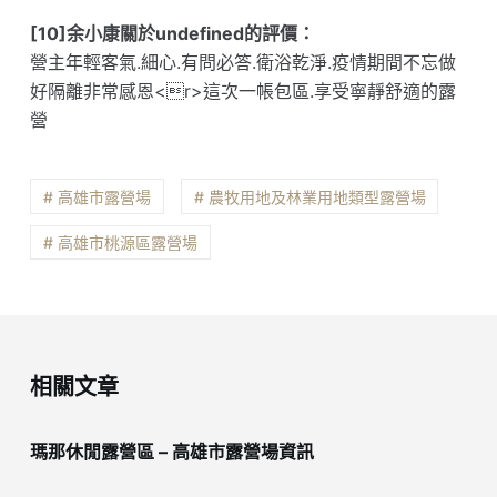
[10]余小康關於undefined的評價：
營主年輕客氣.細心.有問必答.衛浴乾淨.疫情期間不忘做
好隔離非常感恩<r>這次一帳包區.享受寧靜舒適的露
營
# 高雄市露營場
# 農牧用地及林業用地類型露營場
# 高雄市桃源區露營場
相關文章
瑪那休閒露營區 – 高雄市露營場資訊