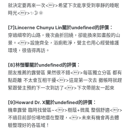
就決定要再來一次<r>希望下次能享受到寧靜的睡眠
時光<r>✨🌛🌞
[7]Lincerne Chunyu Lin關於undefined的評價：
穿過細窄的山路，幾次曲折回繞，卻能換來如畫般的山
景。<r>設施齊全，浴廁乾淨，營主也用心經營維護
環境，很值得再訪。
[8]林愷馨關於undefined的評價：
朋友推薦的露營區 果然很不錯<r>每區獨立分區 都有
點距離 不太會互相干擾<r>這是第一次去 撤帳時就趕
緊跟營主預約下一次到訪了<r>下次帶朋友一起來
[9]Howard Dr. X關於undefined的評價：
機車露營 臨時找營區~<r>樹蔭+微風 整個舒適<r>
不過目前部份場地還在整理，<r>未來有機會再去體
驗整理好的各區域！