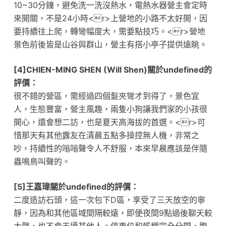
10~30分鐘，避免洗一洗沒熱水，電熱水器營主會定時
來開關，不是24小時<r>上營地的小路不太好開，因
要持續往上爬，轉彎幅度大，需要點技巧。<r>營地
景色前後皆是山谷與群山，營主有搭小亭子提供遠眺。
[4]CHIEN-MING SHEN (Will Shen)關於undefined的
評價：
很不錯的營區，需經過四個髮夾彎才到得了，景色宜
人，生態豐富，營主風趣，兩隻小狗讓我們家的小孩很
開心，還會想二訪，也是夏天高海拔的首選。<r>可
惜那天有其他露友在清晨五點多操控無人機，非常之
吵，持續性的嗡嗡聲令人不舒服，本來早晨應該是伴隨
蟲鳴鳥叫聲的。
[5]王嘉瑋關於undefined的評價：
二度造訪石頭，這一次包下D區，享受了三天放空的寧
靜，因為和其他區域間隔較遠，即便夜間9點過後聊天較