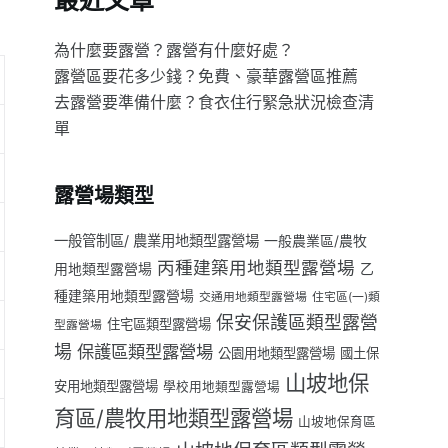
最近文章
為什麼要露營？露營有什麼好處？
露營區要花多少錢？免費、豪華露營區推薦
去露營要準備什麼？食衣住行緊急狀況檢查清
單
露營場類型
一般管制區/ 農業用地類型露營場
一般農業區/農牧
丙種建築用地類型露營場
用地類型露營場
乙
種建築用地類型露營場
交通用地類型露營場
住宅區(一)類
保安保護區類型露營
住宅區類型露營場
型露營場
場
保護區類型露營場
公園用地類型露營場
國土保
山坡地保
安用地類型露營場
學校用地類型露營場
育區/農牧用地類型露營場
山坡地保育區