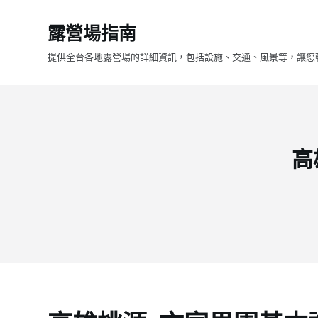
跳
露營場指南
至
主
提供全台各地露營場的詳細資訊，包括設施、交通、風景等，讓您
要
內
容
高