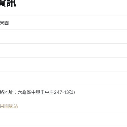
資訊
家果園
絡地址：六龜區中興里中庄247-13號)
家果園網站