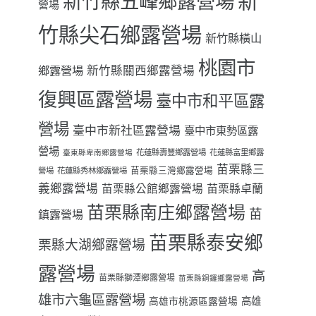
新
新竹縣五峰鄉露營場
營場
竹縣尖石鄉露營場
新竹縣橫山
桃園市
鄉露營場
新竹縣關西鄉露營場
復興區露營場
臺中市和平區露
營場
臺中市新社區露營場
臺中市東勢區露
營場
花蓮縣壽豐鄉露營場
花蓮縣富里鄉露
臺東縣卑南鄉露營場
苗栗縣三
苗栗縣三灣鄉露營場
營場
花蓮縣秀林鄉露營場
義鄉露營場
苗栗縣卓蘭
苗栗縣公館鄉露營場
苗栗縣南庄鄉露營場
苗
鎮露營場
苗栗縣泰安鄉
栗縣大湖鄉露營場
露營場
高
苗栗縣獅潭鄉露營場
苗栗縣銅鑼鄉露營場
雄市六龜區露營場
高雄
高雄市桃源區露營場