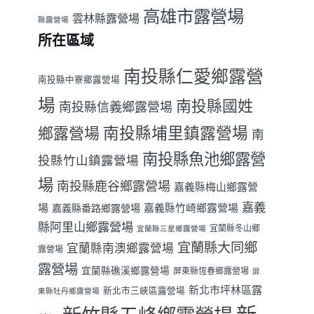
高雄市露營場
雲林縣露營場
縣露營場
所在區域
南投縣仁愛鄉露營
南投縣中寮鄉露營場
場
南投縣國姓
南投縣信義鄉露營場
南投縣埔里鎮露營場
鄉露營場
南
南投縣魚池鄉露營
投縣竹山鎮露營場
場
南投縣鹿谷鄉露營場
嘉義縣梅山鄉露營
嘉義
場
嘉義縣番路鄉露營場
嘉義縣竹崎鄉露營場
縣阿里山鄉露營場
宜蘭縣冬山鄉
宜蘭縣三星鄉露營場
宜蘭縣大同鄉
宜蘭縣南澳鄉露營場
露營場
露營場
宜蘭縣礁溪鄉露營場
屏東縣恆春鄉露營場
屏
新北市坪林區露
新北市三峽區露營場
東縣牡丹鄉露營場