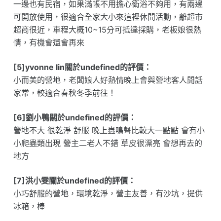
一邊也有民宿，如果滿帳不用擔心衛浴不夠用，有兩邊
可開放使用，很適合全家大小來這裡休閒活動，離超市
超商很近，車程大概10~15分可抵達採購，老板娘很熱
情，有機會還會再來
[5]yvonne lin關於undefined的評價：
小而美的營地，老闆娘人好熱情晚上會與營地客人閒話
家常，較適合春秋冬季前往！
[6]劉小鴨關於undefined的評價：
營地不大 很乾淨 舒服 晚上蟲鳴聲比較大一點點 會有小
小爬蟲類出現 營主二老人不錯 草皮很漂亮 會想再去的
地方
[7]洪小雯關於undefined的評價：
小巧舒服的營地，環境乾淨，營主友善，有沙坑，提供
冰箱，棒