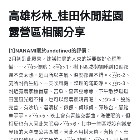
高雄杉林_桂田休閒莊園
露營區相關分享
[1]NANAMI關於undefined的評價：
2月初到此露營，建議怕蟲的人來的話要做好心理準
備⋯⋯<r>優點：<r>1、樹下區域搭帳睡到10點都
還不會太熱，近山所以空氣、溫度都還不錯。<r>2、
廁所附衛生紙、一支吹風機，整理的滿乾淨。<r>3、
附近有農家種番茄、苦瓜、皇帝豆等等，下午散步逛逛
田園風光還不錯，也可以跟農家購買喔！<r>4、設施
完善，有沙坑、溜滑梯、鞦韆、桌球桌、彈珠台、腳踏
車等等。<r>5、晚上會有青蛙交響曲，滿催眠的，但
相反也有人因此失眠😂<r>6、其中一些區域設有鐵皮
屋頂的大空間公共區域，因此不用搭天幕，有椅子、桌