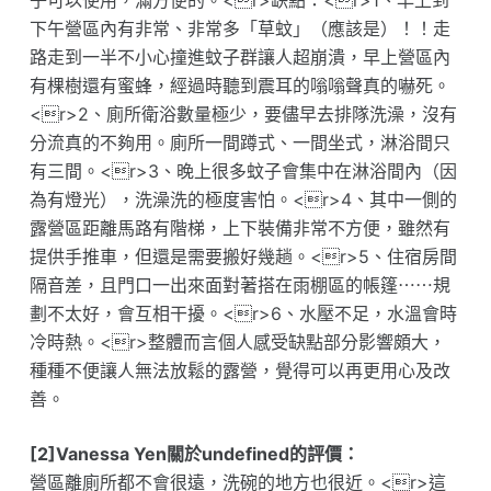
子可以使用，滿方便的。<r>缺點：<r>1、早上到
下午營區內有非常、非常多「草蚊」（應該是）！！走
路走到一半不小心撞進蚊子群讓人超崩潰，早上營區內
有棵樹還有蜜蜂，經過時聽到震耳的嗡嗡聲真的嚇死。
<r>2、廁所衛浴數量極少，要儘早去排隊洗澡，沒有
分流真的不夠用。廁所一間蹲式、一間坐式，淋浴間只
有三間。<r>3、晚上很多蚊子會集中在淋浴間內（因
為有燈光），洗澡洗的極度害怕。<r>4、其中一側的
露營區距離馬路有階梯，上下裝備非常不方便，雖然有
提供手推車，但還是需要搬好幾趟。<r>5、住宿房間
隔音差，且門口一出來面對著搭在雨棚區的帳篷⋯⋯規
劃不太好，會互相干擾。<r>6、水壓不足，水溫會時
冷時熱。<r>整體而言個人感受缺點部分影響頗大，
種種不便讓人無法放鬆的露營，覺得可以再更用心及改
善。
[2]Vanessa Yen關於undefined的評價：
營區離廁所都不會很遠，洗碗的地方也很近。<r>這