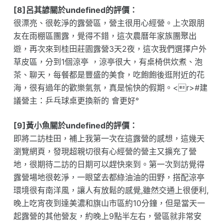
[8]呂其諺關於undefined的評價：
很漂亮、很乾淨的露營區，營主很用心經營。上次跟朋
友在雨棚區團露，覺得不錯，這次農曆年家族團聚出
遊，再次來到桂田莊園露營3天2夜，這次我們選擇户外
草皮區，分到1個涼亭 ，涼亭很大，有桌椅供炊煮、泡
茶、聊天，每餐都是豐盛的美食，吃飽飽後逛附近的花
海，很有過年的歡樂氣氛，真是愉快的假期。<r>#建
議營主：乒乓球桌更換新的 會更好°
[9]黃小魚關於undefined的評價：
即將二訪桂田，補上我第一次在這露營的感想，這幾天
瀏覽網頁，發現超親切很有心經營的營主又擴充了營
地，很期待二訪的日期可以趕快來到。第一次到訪覺得
露營場地很乾淨，一眼望去都綠油油的田野，搭配涼亭
環境很有南洋風，讓人有放鬆的感覺,雖然交通上很便利,
晚上吃宵夜到達美濃和旗山市區約10分鐘，但是當天一
起露營的其他營友，約晚上9點半左右，營區就非常安