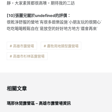
靜，大家素質都很高噢，期待我的二訪
[10]張麗兒關於undefined的評價：
很乾淨舒服的營地˙有很多遊樂設施˙小朋友玩的很開心˙
吃吃喝喝輕鬆自在˙是放空的好好地方地方˙還會再來˙
# 高雄市露營場
# 農牧用地類型露營場
# 高雄市杉林區露營場
相關文章
瑪那休閒露營區 – 高雄市露營場資訊