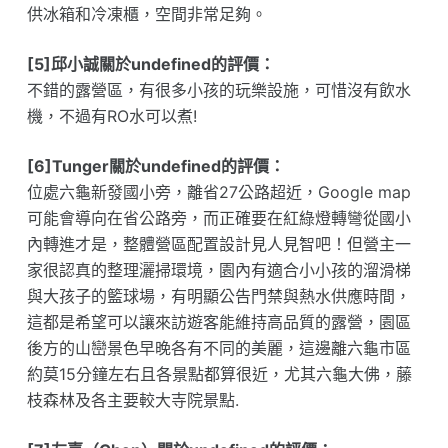
供冰箱和冷凍櫃，空間非常足夠。
[5]邱小誠關於undefined的評價：
不錯的露營區，有很多小孩的玩樂設施，可惜沒有飲水
機，不過有RO水可以煮!
[6]Tunger關於undefined的評價：
位處六龜新發國小旁，離省27公路超近，Google map
可能會導向在省公路旁，而正確要在紅綠燈轉彎從國小
內轉進才是，整體營區配置設計見人見智吧！但營主一
家很認真的整理灑掃環境，園內有適合小小孩的溜滑梯
與大孩子的籃球場，有明顯公告門禁與熱水供應時間，
這都是希望可以讓來訪遊客能維持高品質的露營，園區
後方的山巒景色早晚各有不同的美麗，這邊離六龜市區
約莫15分鐘左右且各景點都算很近，尤其六龜大佛，藤
枝森林及各主要較大寺院景點.