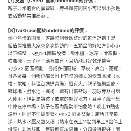
[7]友嘉（Chen）關於undefined的評價：
親子非常適合的露營區，旁邊還有間國小可以讓小孩進
去活動非常推薦👍 …
[8]Tai Grace關於undefined的評價：
熱心熱情的園長一家將整個營區整理的乾淨舒適！是一
個值得推薦大家來多次造訪的、五顆星的好地方👍👍👍
以下統整：<r>1.園區設備：飲水機、冰箱、冷凍櫃、
吹風機、桌子椅子應有盡有，且功能良好乾淨整齊
<r>2.園區規劃：分成多個區域，草皮、高台、雨棚，
且各區每一個帳位都會附上完整的獨立的炊事區域（水
槽、電箱、料理台通通具備）還有大片親子遊樂設施、
籃球場、戲水池、搖椅，還有出借籃球、羽球等器材讓
人使用，絕對是讓孩子放電的超好地方，且車子統一集
中停在停車場，孩子在區內跑動不怕危險！晚上11點後
熄燈，睡眠不怕被影響<r>3.園區整潔：廁所非常乾
淨，熱水水壓又熱又穩（熱水在晚上11點到早上8點停止
供應）非常舒服，每區都有垃圾桶，分類做得很好！園