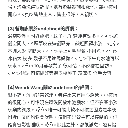
強，洗澡洗得很舒服。還有遊樂設施和泳池，讓小孩可
開心。<r>營地主人：營主很好，人親切。
[3]曾珈詠關於undefined的評價：
浴廁乾淨。附近施肥，蚊子些許 蒼蠅有點多。<r>遊
戲空間大，A區草皮在遊戲區旁，就近照顧小孩。<r>
本週人少 空間大。<r>早上可叫早餐 不用煮。<r>
冰箱大 樹多 幾乎不用遮陽設備。<r>下午有水池可以
玩水。<r>10月要歇業了 很可惜，不然會在回訪。
<r>缺點 可惜剛好旁邊學校施工 灰塵多 怪手大聲
[4]Wendi Wang關於undefined的評價：
很不錯，浴廁非常乾淨，看得出來有用心經營。小孩玩
的很開心，可惜現在還沒開放水池戲水，但不影響小孩
玩樂的興致。<r>唯一可能比較不可抗之因素是半夜
附近山區的狗狗會吠叫，這個不是營主可以控制的，但
確實會影響睡眠。<r>除此之外，都很滿意。還有提