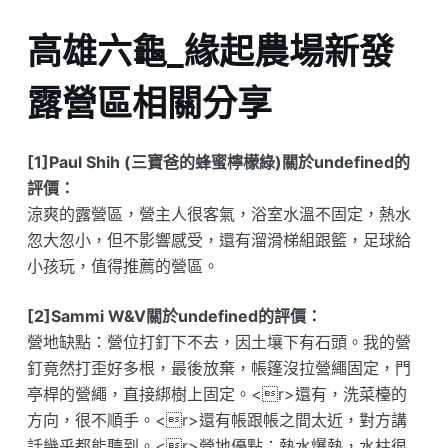
高雄六龜_緣起農場新發
露營區相關分享
[1]Paul Shih (三寶爸的蜂蜜檸檬綠)關於undefined的
評價：
涼爽的露營區，營主人很客氣，浴室水溫不固定，熱水
忽大忽小，但不影響感受，還有溜滑梯組跟籃，足球給
小孩玩，值得推薦的營區。
[2]Sammi W&V關於undefined的評價：
營地缺點：營位打釘下不去，因土壤下有石頭。我的營
釘竟然打歪好多根，最後放棄，帳篷沒拉營繩固定，門
亭桿的營繩，直接綁樹上固定。<r>還有，洗菜檯的
方向，很不順手。<r>還有帳跟帳之間太近，對方講
話幾乎都能聽到。<r>營地優點：熱水爆熱，水柱很