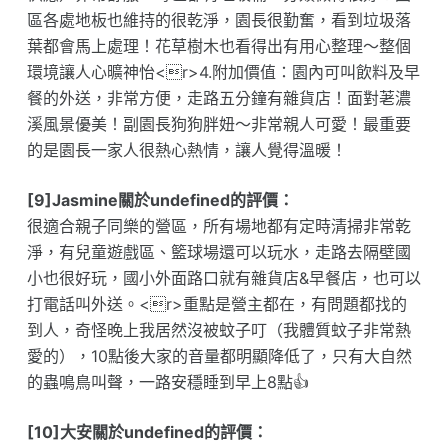
區各處地板也維持的很乾淨，園長很勤奮，看到垃圾落
葉都會馬上處理！花草樹木也看得出有用心整理～整個
環境讓人心曠神怡<r>4.附加價值：園內可叫飲料及早
餐的外送，非常方便，走路五分鐘有雜貨店！面對荖濃
溪風景優美！副園長狗狗胖妞～非常親人可愛！最重要
的是園長一家人很熱心熱情，讓人覺得溫暖！
[9]Jasmine關於undefined的評價：
很適合親子同樂的營區，所有場地都有定時清掃非常乾
淨，有兒童遊戲區、籃球場還可以玩水，走路去隔壁國
小也很好玩，國小外面路口就有雜貨店&早餐店，也可以
打電話叫外送。<r>重點是營主都在，有問題都找的
到人，奇怪晚上我居然沒被蚊子叮（我體質蚊子非常熱
愛的），10點後大家的音量都明顯降低了，只有大自然
的蟲鳴鳥叫聲，一路安穩睡到早上8點👍
[10]大安關於undefined的評價：