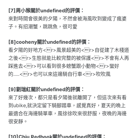
[7]周小猴關於undefined的評價：
來對時間會很美的夕陽，不然會被海風吹到變成了瘋婆
子。有招潮蟹，跳跳魚，很可愛
[8]cooheny關於undefined的評價：
看夕陽的好地方<r>風景超美的<r>自從建了木棧道
之後<r>生態就能比較完整的被保護<r>不會有人再
踩進去<r>可以看到很多螃蟹跟小動物<r>蠻好
的.....<r>也可以來這邊騎自行車<r>吹吹風
[9]劉瑞紅關於undefined的評價：
來了好幾次，都只是看夕陽後就離開了，但這次來有看
到ubike,就決定留下騎腳踏車，感覺真好，夏天的晚上
最適合在海邊騎單車，風徐徐吹來很舒服，夜晚的海邊
很安靜。
[10]Chiu Redbook關於undefined的評價：