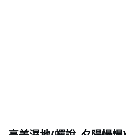
高美濕地(蟬說-夕陽慢慢)