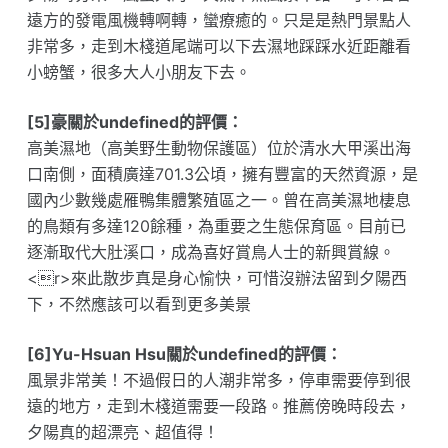
遠方的發電風機轉啊轉，蠻療癒的。只是是熱門景點人
非常多，走到木棧道尾端可以下去濕地踩踩水近距離看
小螃蟹，很多大人小朋友下去。
[5]豪關於undefined的評價：
高美濕地（高美野生動物保護區）位於清水大甲溪出海
口南側，面積廣達701.3公頃，擁有豐富的天然資源，是
國內少數幾處雁鴨集體繁殖區之一。曾在高美濕地棲息
的鳥類有多達120餘種，為重要之生態保育區。目前已
逐漸取代大肚溪口，成為喜好賞鳥人士的新興賞線。
<r>來此散步真是身心愉快，可惜沒辦法留到夕陽西
下，不然應該可以看到更多美景
[6]Yu-Hsuan Hsu關於undefined的評價：
風景非常美！不過假日的人潮非常多，停車需要停到很
遠的地方，走到木棧道需要一段路。推薦傍晚時段去，
夕陽真的超漂亮、超值得！