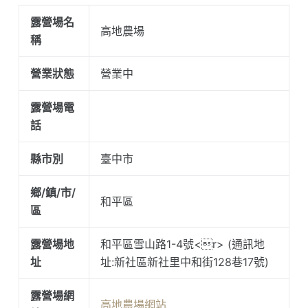
露營場名
高地農場
稱
營業狀態
營業中
露營場電
話
縣市別
臺中市
鄉/鎮/市/
和平區
區
露營場地
和平區雪山路1-4號<r> (通訊地
址
址:新社區新社里中和街128巷17號)
露營場網
高地農場網站