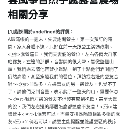
相關分享
[1]彪姊關於undefined的評價：
A區滿帳的一週末，先要謝謝營主，第一次預訂的時
間，家人身體不適，只好在前一天跟營主溝通改期。
<r>露營這日，我們夫妻倆的營位，左右各兩大群家
庭露友，左邊的那群，音響開的很大聲，響徹整個山
頭，我們過去請他音響小聲點，到了十點他們酒喝開了
仍然高歌，甚至穿過我們的營位，拜訪找右邊的營友合
唱～<r>11點多，左邊營友的另一邊營友，也受不了
了，請他們克制音量，表示爬了一整天的山，需要休息
～<r>我們左邊的營友不但沒有感到抱歉，甚至大聲
的說，我們左右邊的鄰居怎麼都這麼不友善！<r>建
議營主<r>1.倘若可以，盡量安排區隔單帳跟多帳的露
友<r>2.倘若可以，請營主能提醒並維護營區的秩序