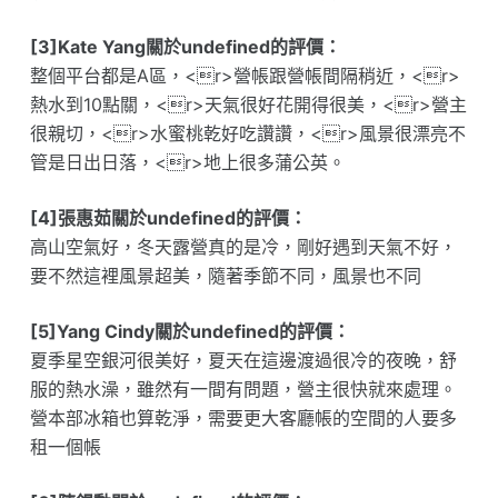
[3]Kate Yang關於undefined的評價：
整個平台都是A區，<r>營帳跟營帳間隔稍近，<r>
熱水到10點關，<r>天氣很好花開得很美，<r>營主
很親切，<r>水蜜桃乾好吃讚讚，<r>風景很漂亮不
管是日出日落，<r>地上很多蒲公英。
[4]張惠茹關於undefined的評價：
高山空氣好，冬天露營真的是冷，剛好遇到天氣不好，
要不然這裡風景超美，隨著季節不同，風景也不同
[5]Yang Cindy關於undefined的評價：
夏季星空銀河很美好，夏天在這邊渡過很冷的夜晚，舒
服的熱水澡，雖然有一間有問題，營主很快就來處理。
營本部冰箱也算乾淨，需要更大客廳帳的空間的人要多
租一個帳