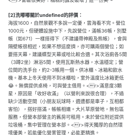
<r>營區很美好！糟糕的露友破壞了這一份美～
[2]洗嘟嘟關於undefined的評價：
海拔1600，自然景觀不多說一定優，雲海看不完。營位
1000元，但硬體設施中下，先說營位，滿帳36帳，別墅
帳（如671）一樣搭得下（不建議帶神殿及熊帳），會與
隔壁帳很相近，如果不想這麼擠，亦可購兩個營位；如
要搭天幕，建議蝶型天幕或哈比較合適。其次浴廁各5間
（3蹲2坐）淋浴5間，使用瓦斯熱水器，水溫穩定；營
位間的洗手台，約2-3帳用一個。供冰櫃、冰箱和飲水
機。基本上冬天使用不到冰櫃啦，室外溫度比冰箱更低
😂。無償提供桌椅，可與營主借用。<r>滿意度3顆
星，原因是「收好收滿」（以營利來說很合理），不過
缺少活動空間（小朋友玩球時，週遭都是車子，互相都
害怕），搭好搭滿，帳帳相連。大片草原營地，無包區
服務，但營本部營主的舊房可租用。未於營位附近提供
垃圾桶，集中管理在營本部。<r>得天獨厚的自然環
境優美，若能優化營業管理，必能更精進。