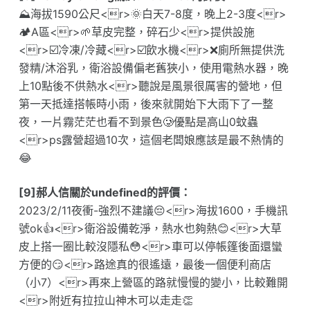
⛰️海拔1590公尺<r>🌞白天7-8度，晚上2-3度<r>
🏕A區<r>🌱草皮完整，碎石少<r>提供設施
<r>☑️冷凍/冷藏<r>☑️飲水機<r>❌廁所無提供洗
發精/沐浴乳，衛浴設備偏老舊狹小，使用電熱水器，晚
上10點後不供熱水<r>聽說是風景很厲害的營地，但
第一天抵達搭帳時小雨，後來就開始下大雨下了一整
夜，一片霧茫茫也看不到景色🥲優點是高山0蚊蟲
<r>ps露營超過10次，這個老闆娘應該是最不熱情的
😂
[9]郝人信關於undefined的評價：
2023/2/11夜衝-強烈不建議😔<r>海拔1600，手機訊
號ok👍<r>衛浴設備乾淨，熱水也夠熱😊<r>大草
皮上搭一圈比較沒隱私😳<r>車可以停帳篷後面還蠻
方便的😏<r>路途真的很遙遠，最後一個便利商店
（小7）<r>再來上營區的路就慢慢的變小，比較難開
<r>附近有拉拉山神木可以走走👏