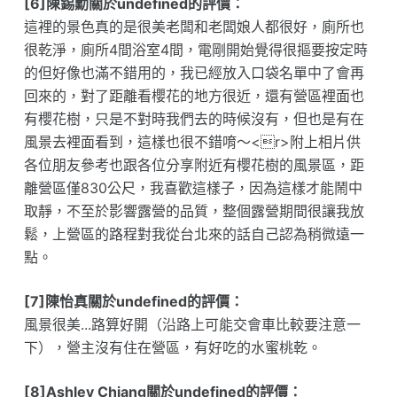
[6]陳錫勳關於undefined的評價：
這裡的景色真的是很美老闆和老闆娘人都很好，廁所也
很乾淨，廁所4間浴室4間，電剛開始覺得很摳要按定時
的但好像也滿不錯用的，我已經放入口袋名單中了會再
回來的，對了距離看櫻花的地方很近，還有營區裡面也
有櫻花樹，只是不對時我們去的時候沒有，但也是有在
風景去裡面看到，這樣也很不錯唷～<r>附上相片供
各位朋友參考也跟各位分享附近有櫻花樹的風景區，距
離營區僅830公尺，我喜歡這樣子，因為這樣才能鬧中
取靜，不至於影響露營的品質，整個露營期間很讓我放
鬆，上營區的路程對我從台北來的話自己認為稍微遠一
點。
[7]陳怡真關於undefined的評價：
風景很美...路算好開（沿路上可能交會車比較要注意一
下），營主沒有住在營區，有好吃的水蜜桃乾。
[8]Ashley Chiang關於undefined的評價：