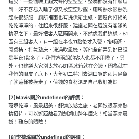
鐵皮，一整個晚上超大聲的空空空，整晚都沒有什麼睡
到，好不容易入睡了卻又被空空吵醒，廁所熱水很熱洗
起來很舒服，廁所裡面也有提供衛生紙，園區內打掃的
乾乾淨淨的，住起來很舒服，建議老闆在還沒有客滿的
情況之下，最好把客人區隔開來，不然像我們這樣，B1
區有三組客人，有一組在半夜11點後才入營，搭帳篷、
開桌椅、打氣墊床、洗澡吹風機，等他全部弄到好已經
是半夜1點多了，我們這兩組的客人也都不用睡了，另
外，也建議大家別太放心B1區冰箱就在旁邊，因為就在
我們的眼皮子底下，大年初二特別去湖口買的兩片烏魚
子就這樣被摸走了，值錢的食材還是自己收好為妙
[7]Mavis關於undefined的評價：
環境乾淨，風景超美，舒適放鬆之旅，老闆娘很漂亮熱
情招待，可以近距離看到劍湖山跨年煙火！相當漂亮震
撼！難忘的體驗！
[8]李荷瑤關於undefined的評價：