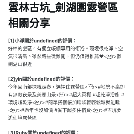
雲林古坑_劍湖園露營區
相關分享
[1]小淨關於undefined的評價：
好棒的營區。有獨立帳棚專用的衛浴。環境很乾淨。空
氣很清新。雖然路些微難開，但仍值得推薦❤️<r>離
劍湖山很近
[2]yin關於undefined的評價：
今年回南部探親走春，選擇住露營區<r>#地勢不高卻
有無敵夜景及美麗山景<r>#超大雨棚 #超乾淨浴廁 #
環境超乾淨<r>#簡單搭個帳加睡袋輕輕鬆鬆就能睡
<r>#過年也沒加價 #省下超多住宿費<r>#古坑夢
遊仙境露營區
[3]Ruby關於undefined的評價：