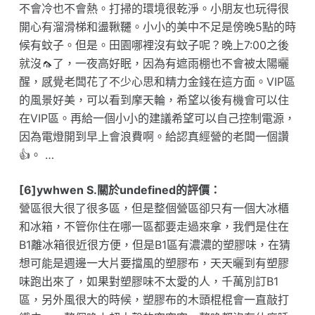
不會冷也不會熱。打掃的環境很乾淨。小朋友也玩得很
開心有溜滑梯和盪鞦韆。小小的美中不足是傍晚5點的時
候有蚊子。但是。田園哪裡沒有蚊子呢？晚上7:00之後
就沒🦟了，一夜高好眠，因為有遮雨棚也不會被太陽曬
醒，感覺老闆花了不少心思和精力金錢在這方面。VIP區
的風景好美，可以看到摩天輪，希望以後有機會可以住
在VIP區。再給一個小小的建議希望可以自己控制電源，
因為電燈開到早上會浪費啊。給認真經營的老闆一個讚
👍。 …
[6]ywhwen S.關於undefined的評價：
營區很大很了很多區，但是整個營區卻只有一個大冰櫃
和冰箱，不管你住在哪一區都要走過來拿，我們是住在
B1離冰箱很近很方便，但是B1區有濃濃的塑膠味，在猜
想可能是週邊一大片要擋風的塑膠布，天天曬到有塑膠
味跑出來了，如果對塑膠味不太愛的人，千萬別訂B1
區，另外風很大的時候，塑膠布的木頭棍棍會一直敲打