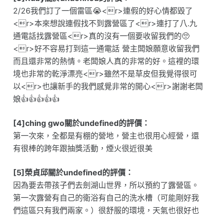
2/26我們訂了一個雷區😭<r>連假的好心情都毀了
<r>本來想說連假找不到露營區了<r>連打了八.九
通電話找露營區<r>真的沒有一個要收留我們的🥺
<r>好不容易打到這一通電話 營主闆娘願意收留我們
而且還非常的熱情。老闆娘人真的非常的好。這裡的環
境也非常的乾淨漂亮<r>雖然不是草皮但我覺得很可
以<r>也讓新手的我們感覺非常的開心<r>謝謝老闆
娘👍👍👍👍👍
[4]ching gwo關於undefined的評價：
第一次來，全都是有棚的營地，營主也很用心經營，還
有很棒的跨年跟抽獎活動，煙火很近很美
[5]榮貞邱關於undefined的評價：
因為要去帶孩子們去劍湖山世界，所以預約了露營區。
第一次露營有自己的衛浴有自己的洗水槽（可能剛好我
們這區只有我們兩家。）很舒服的環境，天氣也很好也