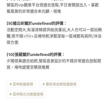
營區的vip觀景平台很適合放鬆,平日會開放出入，喜歡
看風景的非常適合來光顧，很推
[9]楊云昕關於undefined的評價：
活動空間大,有溜滑梯提供給孩童玩,大人也可以一起玩鞦
韆,很不錯<r>且場地乾淨整潔每一區域都有廁所/沐浴
很方便.
[10]張葳關於undefined的評價：
夕陽很美適合拍照,營區造景設計的不錯非常適合放鬆閒
晃，場地感覺空曠很推薦
# 雲林縣露營場
# 農牧用地類型露營場
# 雲林縣古坑鄉露營場