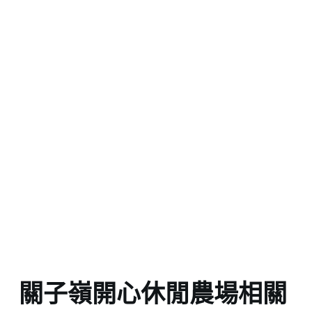
關子嶺開心休閒農場相關