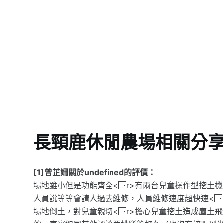
長頸鹿休閒農場相關分
[1]曾芷姍關於undefined的評價：
場地雖小但是功能齊全<r>有兩台兒童操作型挖土
人員說等等會請人過去維修，人員維修速度超快速<
場地倒土，對兒童親切<r>擔心兒童挖土造成塵土飛