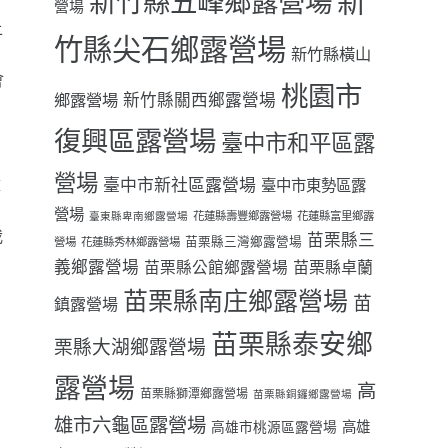
新
新竹縣五峰鄉露營場
>
營場
上
竹縣尖石鄉露營場
新竹縣橫山
會
桃園市
鄉露營場
新竹縣關西鄉露營場
為
復興區露營場
臺中市和平區露
營場
童
臺中市新社區露營場
臺中市東勢區露
營場
花蓮縣壽豐鄉露營場
花蓮縣富里鄉露
臺東縣卑南鄉露營場
我
苗栗縣三
苗栗縣三灣鄉露營場
營場
花蓮縣秀林鄉露營場
義鄉露營場
苗栗縣卓蘭
苗栗縣公館鄉露營場
苗栗縣南庄鄉露營場
苗
鎮露營場
苗栗縣泰安鄉
栗縣大湖鄉露營場
露營場
高
苗栗縣獅潭鄉露營場
苗栗縣銅鑼鄉露營場
雄市六龜區露營場
高雄
高雄市桃源區露營場