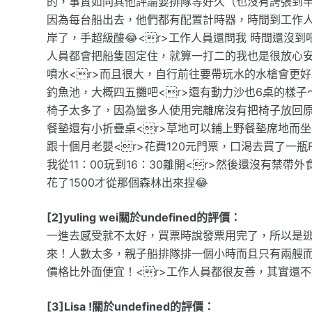
的，事實如同其他評論要排隊等好久（也沒有誇張到半
因為每台船出去，他們都有配置計時器，時間到工作
岸了，手超級酸😂<r>工作人員還問我 時間還沒
人員都會把船隻固定住，就算一打二的我也是很放心安全
噴水<r>而且很大，自行前往要帶玩水的水槍會更好玩
釣魚池，大概四五攤吧<r>還有動力沙也6桌的樣子
椅子太多了，因為蠻多人使用完離席沒有把椅子放回原位
餐墊還有小折疊桌<r>草地可以鋪上野餐墊席地而坐
跟十個月老嬰<r>花費120元門票，口渴去買了一瓶F
我從11：00玩到16：30離開<r>然後還沒有禁帶
花了1500才從那個森林出來捏😂
[2]yuling wei關於undefined的評價：
一進去感受就不太好，買票時說發票用完了，所以是
來！人數太多，親子船排隊排一個小時而且只有兩艘而
價格比外面便宜！<r>工作人員都很友善，其實還
[3]Lisa !關於undefined的評價：