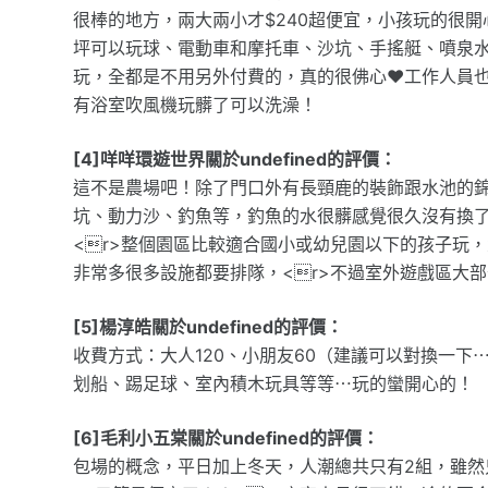
很棒的地方，兩大兩小才$240超便宜，小孩玩的很
坪可以玩球、電動車和摩托車、沙坑、手搖艇、噴泉
玩，全都是不用另外付費的，真的很佛心❤️工作人員也
有浴室吹風機玩髒了可以洗澡！
[4]咩咩環遊世界關於undefined的評價：
這不是農場吧！除了門口外有長頸鹿的裝飾跟水池的
坑、動力沙、釣魚等，釣魚的水很髒感覺很久沒有換
<r>整個園區比較適合國小或幼兒園以下的孩子玩
非常多很多設施都要排隊，<r>不過室外遊戲區大
[5]楊淳皓關於undefined的評價：
收費方式：大人120、小朋友60（建議可以對換一下
划船、踢足球、室內積木玩具等等⋯玩的蠻開心的！
[6]毛利小五棠關於undefined的評價：
包場的概念，平日加上冬天，人潮總共只有2組，雖然只