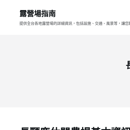
跳
露營場指南
至
主
提供全台各地露營場的詳細資訊，包括設施、交通、風景等，讓您
要
內
容