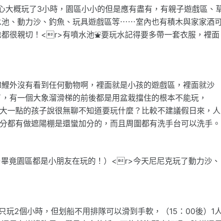
開心大概玩了3小時，園區小小的但是應有盡有，有親子遊戲區、
水池、動力沙、釣魚、玩具遊戲區等⋯⋯室內也有積木與家家酒
都很親切！<r>有噴水池⛲️要玩水記得要多帶一套衣服，裡面
錦鯉外沒有看到任何動物啊，裡面就是小孩的遊戲區，裡面就沙
了，有一個大象溜滑梯的前後都是用盆栽擋住的根本不能玩，
，大一點的孩子說很無聊不知道要玩什麼？比較不建議假日來，人
部分都有做遮陽棚是還蠻加分的，而且周圍都有洗手台可以洗手。
⋯畢竟園區都是小朋友在玩的！）<r>今天尼尼克玩了動力沙、
玩2個小時，但划船不用排隊可以滑到手軟，（15：00後）1