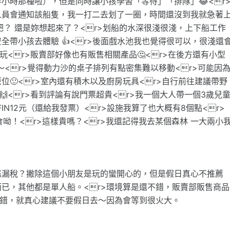
小時那種啦），但是同時讓小孩學習「等待」「排隊」😂<r
人員會通知該船隻，我一打二去划了一圈，時間還沒到我就急著
到吧？ 還是妳想起來了？<r>划船的水深很淺很淺，上下船工作
帶小孩去體驗 👍<r>後面戲水池我也覺得很可以，很淺還
<r>販賣部好像也有販售相關產品🤔<r>在後方還有小型
～<r>覺得動力沙的桌子排列有點密集難以移動<r>可能因
🙂<r>室內還有積木以及廚房玩具<r>自行前往建議帶野
<r>看到評論有說門票超貴<r>我一個大人帶一個3歲兒
IN12元（還給我發票）<r>設施我算了也大概有8個點<r>
外食呦！<r>這樣貴嗎？<r>我還記得我去某個森林 一大兩小
逃漏稅？撇除這個小朋友是玩的蠻開心的，但是假日真心不推薦
已，其他都是單人船。<r>環境算是還不錯，販賣部販售商品
不錯，就真心建議不要假日去～因為會等到很火大。