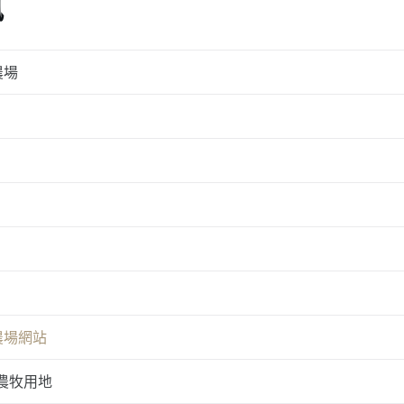
訊
農場
農場網站
農牧用地