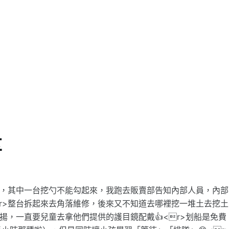
享
機，其中一台挖勺不能勾起來，我跑去販賣部告知內部人員，內部
r>整台拆起來去角落維修，後來又不知道去哪裡挖一堆土去挖土
揚，一直要兒童去拿他們提供的護目鏡配戴👍<r>划船是免費