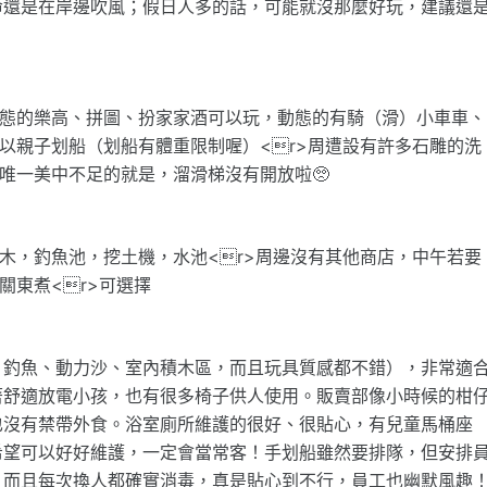
要命還是在岸邊吹風；假日人多的話，可能就沒那麼好玩，建議還
靜態的樂高、拼圖、扮家家酒可以玩，動態的有騎（滑）小車車、
可以親子划船（划船有體重限制喔）<r>周遭設有許多石雕的洗
唯一美中不足的就是，溜滑梯沒有開放啦🥺
積木，釣魚池，挖土機，水池<r>周邊沒有其他商店，中午若要
關東煮<r>可選擇
、釣魚、動力沙、室內積木區，而且玩具質感都不錯），非常適
著舒適放電小孩，也有很多椅子供人使用。販賣部像小時候的柑
也沒有禁帶外食。浴室廁所維護的很好、很貼心，有兒童馬桶座
希望可以好好維護，一定會當常客！手划船雖然要排隊，但安排
！而且每次換人都確實消毒，真是貼心到不行，員工也幽默風趣