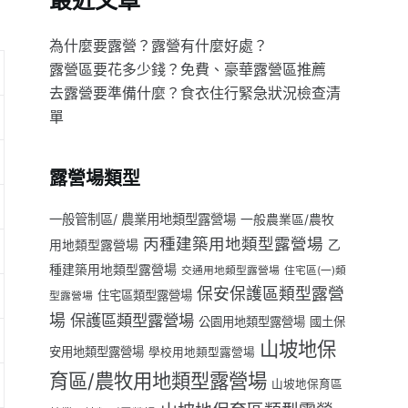
最近文章
為什麼要露營？露營有什麼好處？
露營區要花多少錢？免費、豪華露營區推薦
去露營要準備什麼？食衣住行緊急狀況檢查清
單
露營場類型
一般管制區/ 農業用地類型露營場
一般農業區/農牧
丙種建築用地類型露營場
用地類型露營場
乙
種建築用地類型露營場
交通用地類型露營場
住宅區(一)類
保安保護區類型露營
住宅區類型露營場
型露營場
場
保護區類型露營場
公園用地類型露營場
國土保
山坡地保
安用地類型露營場
學校用地類型露營場
育區/農牧用地類型露營場
山坡地保育區