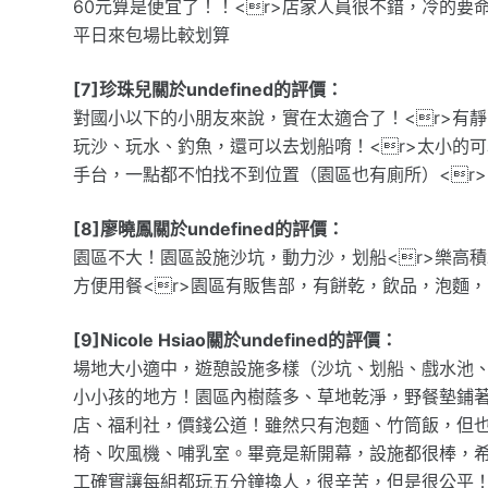
60元算是便宜了！！<r>店家人員很不錯，冷的
平日來包場比較划算
[7]珍珠兒關於undefined的評價：
對國小以下的小朋友來說，實在太適合了！<r>有
玩沙、玩水、釣魚，還可以去划船唷！<r>太小的
手台，一點都不怕找不到位置（園區也有廁所）<r>
[8]廖曉鳳關於undefined的評價：
園區不大！園區設施沙坑，動力沙，划船<r>樂高
方便用餐<r>園區有販售部，有餅乾，飲品，泡麵，
[9]Nicole Hsiao關於undefined的評價：
場地大小適中，遊憩設施多樣（沙坑、划船、戲水池
小小孩的地方！園區內樹蔭多、草地乾淨，野餐墊鋪
店、福利社，價錢公道！雖然只有泡麵、竹筒飯，但
椅、吹風機、哺乳室。畢竟是新開幕，設施都很棒，
工確實讓每組都玩五分鐘換人，很辛苦，但是很公平