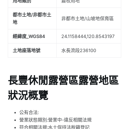
用地類別
農牧用地
都市土地/非都市土
非都市土地/山坡地保育區
地
經緯度_WGS84
24.1158444,120.8543197
土地座落地號
水長流段236100
長豐休閒露營區露營地區
狀況概覽
公有合法:
營業狀態類別:營業中-違反相關法規
符合相關法規:水土保持法稅籍登記