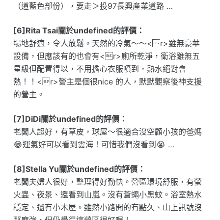
（道藍色部份），要走＞投97長興產業道路 …
[6]Rita Tsai關於undefined的評價：
場地舒適，令人放鬆。天然的冷氣～～<r>雖無豪華
設備，但應該有的也會有<r>廁所乾淨，衛浴雖無五
星級但配置得以，不用擔心衣服噴到，熱水絕對會
熱！！<r>營主是個很nice 的人，默默觀察後神支援
的營主。
[7]DiDi關於undefined的評價：
老闆人超好，有草皮，球屋～很適合沒空顧小孩的爸媽
😂運氣好可以看到雲海！可惜我們沒看到😭 …
[8]Stella Yu關於undefined的評價：
老闆夫婦人很好，整理得好勤快。營區環境舒服，有螢
火蟲、夜景、還看到山嵐。沒有蒼蠅小黑蚊。浴室熱水
穩定、還有小木屋。雖然小路開的有點久、山上訊號沒