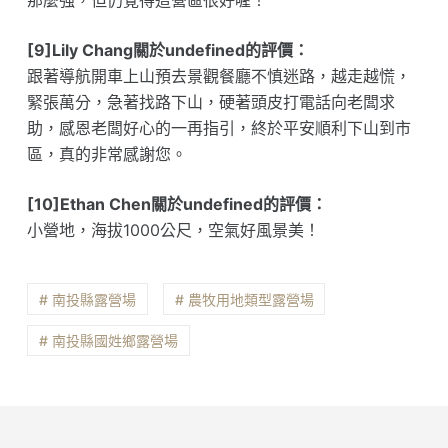
那麼強，但仍覺得這營區很好喔！
[9]Lily Chang關於undefined的評價：
跟著導航開車上山預去景觀餐廳不慎迷路，越走越慌，
緊張萬分，急著找路下山，硬著頭皮打電話向老闆求
助，感恩老闆好心的一再指引，終於平安順利下山到市
區，真的非常感謝您。
[10]Ethan Chen關於undefined的評價：
小營地，海拔1000公尺，空氣好風景美！
# 南投縣露營場
# 農牧用地類型露營場
# 南投縣國姓鄉露營場