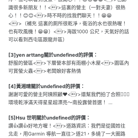
識很多新朋友！！<r>這裏的營主（一對夫妻）很熱
心！！😊😊<r>時不時的找我們聊天！！😁😁
<r>（補充 這裏的厠所很乾凈，衛浴的水也很熱喔！
也有吹風機！😁😁）<r>海跋1000 公尺，天氣好的話
可以看到西屯區跟龍井區）
[3]yen arttang關於undefined的評價：
舒服的營區<r>下層營本部有雨棚小木屋<r>園區內
可賞螢火蟲<r>老闆娘好客熱情
[4]黃湘晴關於undefined的評價：
謝謝可愛的營主阿姨照顧❤️<r>還幫我們拍了合照🙇🏻‍♀️
環境乾淨滿天得星星超漂亮～南投露營首選！ …
[5]Hsu 世明關於undefined的評價：
讚👍讚👍好地方喔！<r>道路資訊：我們是從國姓往
北走，用Garmin 導航一直往＞道21，多繞了一大圈路