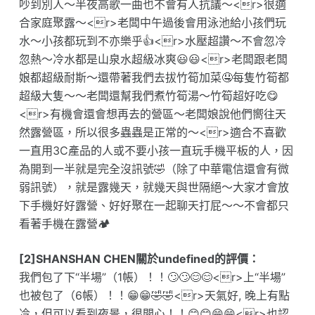
吵到別人～半夜高歌一曲也不會有人抗議～<r>很適
合家庭聚露～<r>老闆中午過後會用泳池給小孩們玩
水～小孩都玩到不亦樂乎👍<r>水壓超讚～不會忽冷
忽熱～冷水都是山泉水超級冰爽😃😃<r>老闆跟老闆
娘都超級耐斯～還帶著我們去拔竹筍加菜🤤每隻竹筍都
超級大隻～～老闆還幫我們煮竹筍湯～竹筍超好吃😋
<r>有機會還會想再去的營區～老闆娘說他們嚮往天
然露營區，所以很多蟲蟲是正常的～<r>適合不喜歡
一直用3C產品的人或不要小孩一直玩手機平板的人，因
為開到一半就是完全沒訊號🤣（除了中華電信還會有微
弱訊號），就是露幾天，就幾天與世隔絕～大家才會放
下手機好好露營、好好聚在一起聊天打屁～～不會都只
看著手機在露營🏕️
[2]SHANSHAN CHEN關於undefined的評價：
我們包了下“半場”（1帳）！！🙄🙄😊😊<r>上“半場”
也被包了（6帳）！！😁😁🤣🤣<r>天氣好, 晚上有點
冷，但可以看到夜景，很開心！！😊😊😁😁<r>也認