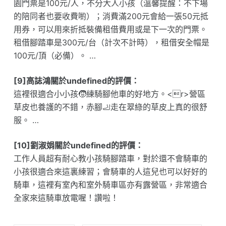
園門票是100元/人，不分大人小孩（溫馨提醒：不下場
的陪同者也要收費喲）；消費滿200元會給一張50元抵
用券，可以用來折抵裝備租借費用或是下一次的門票。
租借腳踏車是300元/台（計次不計時），租借安全帽是
100元/頂（必備）。 …
[9]高誌鴻關於undefined的評價：
這裡很適合小小孩🧒練騎腳他車的好地方。<r>營區
草皮也養護的不錯，赤腳🦶走在翠綠的草皮上真的很舒
服。 …
[10]劉淑娟關於undefined的評價：
工作人員超有耐心教小孩騎腳踏車，對於還不會騎車的
小孩很適合來這裏練習；會騎車的人這兒也可以好好的
騎車，這裡有室內和室外騎車區亦有露營區，非常適合
全家來這騎車放電喔！讚啦！