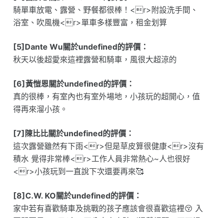
騎單車放電、露營、野餐都很棒！<r>附設洗手間、
浴室、吹風機<r>單車多樣豐富，租金划算
[5]Dante Wu關於undefined的評價：
秋天以後超愛來這裡露營和騎車，風很大超涼的
[6]黃愷恩關於undefined的評價：
真的很棒，有室內也有室外場地，小孩玩的超開心，值
得再來溜小孩。
[7]陳比比關於undefined的評價：
這次露營雖然有下雨<r>但是草皮算很健康<r>沒有
積水 覺得非常棒<r>工作人員非常熱心~人也很好
<r>小孩玩到一直說下次還要再來🥰
[8]C.W. KO關於undefined的評價：
家中若有喜歡騎車及挑戰的孩子應該會很喜歡這裡😚 入