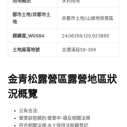
用地類別
水利用地
都市土地/非都市土
非都市土地/山坡地保育區
地
經緯度_WGS84
24.06269,120.923889
土地座落地號
北港溪段58-399
金青松露營區露營地區狀
況概覽
公有合法:
營業狀態類別:營業中-違反相關法規
符合相關法規:水土保持法稅籍登記