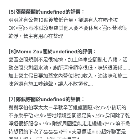
[5]張榮榮關於undefined的評價：
明明就有公告10點後放低音量，卻還有人在唱卡拉
OK<r>根本就沒顧慮其他人要不要休息<r>營地很
乾淨，營主有用心在整理
[6]Momo Zou關於undefined的評價：
營區空間規劃不足很擁擠，加上停車空間亂七八糟，活
動空間只剩戲水池，廁所清掃頻率很低，味道很濃郁......
加上營主假日要加蓋室內營位增加收入，油漆味和施工
味道還有施工吵雜聲，讓人不敢領教....
[7]鄭佩婷關於undefined的評價：
謝謝李伯伯李太太ㄧ早就辛苦維護園區<r>小孩玩的
不亦樂乎🥰<r>營地環境空間很足夠<r>房間除了乾
淨還很舒服😌<r>附近周圍還能走走繞繞<r>迫不急
待想預約下次了👏👏👏<r>夫妻倆超nice超好聊更是