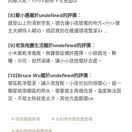
同鄉人呢！<r>期待下次見面🥳
[8]鄭小惠關於undefined的評價：
感受山上的清新空氣，適合讓小孩放電的地方<r>營
主夫婦待人親切，很認真的在維護環境整潔👍 …
[9]老吳拖露生活關於undefined的評價：
小木屋乾淨寬敞，無露營設備好選擇，小遊戲池、鞦
韆、沙坑、自然溪邊，讓小小孩放電好去處。
[10]Bruce Wu關於undefined的評價：
營區乾淨整潔，讓人很放鬆，小孩也玩的很開心，留一
顆星給雨棚區的熱水、需要營主再做改善，溫度無法固
定，不是太熱就是太冷，其他方面都還ok
# 南投縣露營場
# 水利用地類型露營場
# 南投縣國姓鄉露營場