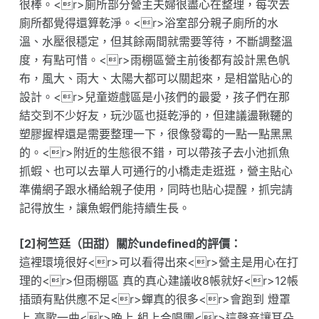
很棒。<r>廁所部分營主夫婦很盡心在整理，每次去
廁所都覺得還算乾淨。<r>浴室部分親子廁所的水
溫、水壓很穩定，但其餘兩間就需要等待，不斷調整溫
度，有點可惜。<r>雨棚區營主前後都有設計黑色帆
布，風大、雨大、太陽大都可以關起來，是相當貼心的
設計。<r>兒童遊戲區是小孩們的最愛，孩子們在那
結交到不少好友，玩沙區也挺乾淨的，但建議盪鞦韆的
塑膠握桿還是需要整理一下，很像發霉的一點一點黑黑
的。<r>附近的生態很不錯，可以帶孩子去小池抓魚
抓蝦、也可以去單人可通行的小橋走走逛逛，營主貼心
準備網子跟水桶給親子使用，同時也貼心提醒，抓完請
記得放生，讓魚蝦們能持續生長。
[2]柯竺廷（田甜）關於undefined的評價：
這裡環境很好<r>可以看得出來<r>營主是用心在打
理的<r>但雨棚區 真的真心建議收8帳就好<r>12帳
插頭有點供應不足<r>蟬真的很多<r>會跑到 燈罩
上 高歌一曲<r>晚上 組上合唱團<r>這聲音讓耳朵