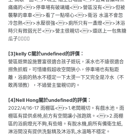
痛痛的<r>停車場有破璃蟻<r>營區沒有<r>但被
襲擊的車車<r>看了一點噁心<r>衛浴 水溫不會忽
冷忽熱<r>水壓很強<r>廁所只有一盞燈<r>沐浴
時只有微弱光芒<r>營主很親切<r>還送上一包焦糖
瓜子👍🏻👍🏻
[3]kelly C關於undefined的評價：
營區遊樂設施豐富很適合孩子遊玩，溪水也不遠很適合
撈魚抓蝦，可惜連假超收空間狹小，停車場也有點距
離，浴廁的熱水不穩定一下太燙一下又完全是冷水（不
敢再領教），不過營主蠻親切的。
[4]Nell Hong關於undefined的評價：
2022/4/16-17 雨棚區<r>1.老闆親切。有戲水池。雨
棚區有提供桌椅,前方有空間讓小孩跑跳。<r>2.雨棚
區的浴廁燈光不夠,有些暗。有脫水機,廁所有備衛生紙,
淋浴間沒有提供洗髮精及沐浴乳,水溫略不穩定。