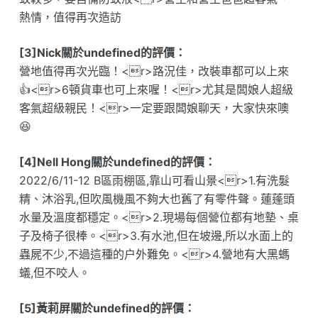
熱情，值得再次造訪
[3]Nick關於undefined的評價：
營地值得再次光臨！<r>路況佳，改裝車都可以上來
👍<r>6頓貨車也可上來喔！<r>尤其是闆娘人超級
客氣超級親民！<r>一定要跟闆娘聊天，大家快來噢
😆
[4]Nell Hong關於undefined的評價：
2022/6/11-12 B區雨棚區,靠山可看山景<r>1.有洗髮
精、沐浴乳,但吹風機風不夠大也舊了有零件聲。蓮蓬頭
水量及溫度都穩定。<r>2.現場每個營位都有地墊、桌
子及椅子很棒。<r>3.有水池,但在坡邊,所以水面上的
蟲屍不少,不過這種的户外難免。<r>4.營地有大黑螞
蟻,但不咬人。
[5]黃莉屏關於undefined的評價：