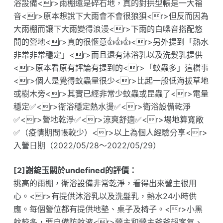
浴設備<r>雨棚還是碎石地，真的對拱型帳是一大福
音<r>原本想說下大雨會不會很狼狽<r>但反而因為
大雨棚而讓下大雨變得浪漫<r>下雨的白噪音搭配悠
閒的營地<r>真的很愜意👍👍👍<r>另外提到「熱水
非常非常穩定」<r>而且還有沐浴乳以及洗髮乳提供
<r>原本看原有評論有提到的<r>「蚊蟲多」這檔事
<r>個人是覺得蚊蟲量很少<r>比起一般低海拔草地
或樹木旁<r>其實已經非常少蚊蟲或昆蟲了<r>電量
穩定✅<r>衛浴穩定熱水燙✅<r>衛浴設備乾淨
✅<r>營地乾淨✅<r>涼爽舒適✅<r>場地算寬敞
✅（疫情期間帳較少）<r>以上為個人經驗分享<r>
入營日期（2022/05/28～2022/05/29）
[2]謝錠玉關於undefined的評價：
挑高的雨棚，衛浴設備非常乾淨，看得出來營主很用
心。<r>有提供沐浴乳以及洗髮乳，熱水24小時供
應。每個營位都有提供地墊、桌子及椅子。<r>小黑
蚊較多，要自備防蚊液<r>營主和營主爸爸超客氣、