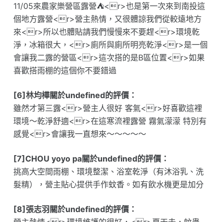
11/05來農家樂營區露營⛺️<r>也是第一次來到南投這
個地方露營<r>營主熱情，又很體諒我們從較遠地方
來<r>所以也體貼請我們慢慢來不要趕<r>環境乾
淨，冰箱很大，<r>廁所與廁所明亮乾淨<r>是一個
會讓我二露的營區<r>這次搭的是B區位置<r>如果
喜歡搭雨棚的這個你不要錯過
[6]林均樺關於undefined的評價：
雖然才第三露<r>營主人很好 客氣<r>好喜歡這裡
環境～乾淨舒適<r>在這寒流裡露營 霧氣濛濛 特別有
感覺<r>會讓我一直想來～～～～～
[7]CHOU yoyo pa關於undefined的評價：
挑高大空間雨棚、環境整潔、浴室乾淨（有沐浴乳、洗
髮精），營主貼心提供手作蚊香。如有飲水機更是加分
[8]張志羽關於undefined的評價：