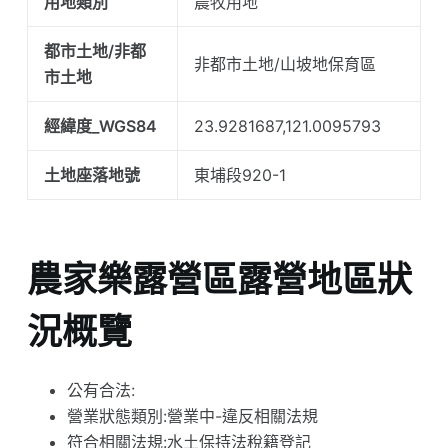
用地類別
農牧用地
都市土地/非都
非都市土地/山坡地保育區
市土地
經緯度_WGS84
23.9281687,121.0095793
土地座落地號
東埔段920-1
農家樂露營區露營地區狀
況概覽
公有合法:
營業狀態類別:營業中-違反相關法規
符合相關法規:水土保持法稅籍登記