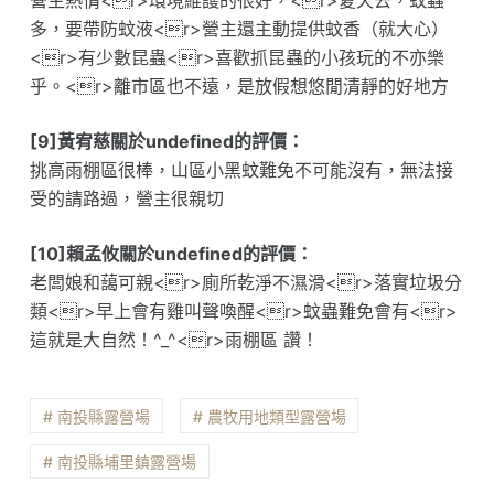
營主熱情<r>環境維護的很好，<r>夏天去，蚊蟲
多，要帶防蚊液<r>營主還主動提供蚊香（就大心）
<r>有少數昆蟲<r>喜歡抓昆蟲的小孩玩的不亦樂
乎。<r>離市區也不遠，是放假想悠閒清靜的好地方
[9]黃宥慈關於undefined的評價：
挑高雨棚區很棒，山區小黑蚊難免不可能沒有，無法接
受的請路過，營主很親切
[10]賴孟攸關於undefined的評價：
老闆娘和藹可親<r>廁所乾淨不濕滑<r>落實垃圾分
類<r>早上會有雞叫聲喚醒<r>蚊蟲難免會有<r>
這就是大自然！^_^<r>雨棚區 讚！
# 南投縣露營場
# 農牧用地類型露營場
# 南投縣埔里鎮露營場