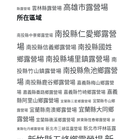
高雄市露營場
雲林縣露營場
縣露營場
所在區域
南投縣仁愛鄉露營
南投縣中寮鄉露營場
場
南投縣國姓
南投縣信義鄉露營場
南投縣埔里鎮露營場
鄉露營場
南
南投縣魚池鄉露營
投縣竹山鎮露營場
場
南投縣鹿谷鄉露營場
嘉義縣梅山鄉露營
嘉義
場
嘉義縣番路鄉露營場
嘉義縣竹崎鄉露營場
縣阿里山鄉露營場
宜蘭縣冬山鄉
宜蘭縣三星鄉露營場
宜蘭縣大同鄉
宜蘭縣南澳鄉露營場
露營場
露營場
宜蘭縣礁溪鄉露營場
屏東縣恆春鄉露營場
屏
新北市坪林區露
新北市三峽區露營場
東縣牡丹鄉露營場