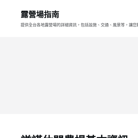
跳
露營場指南
至
主
提供全台各地露營場的詳細資訊，包括設施、交通、風景等，讓您
要
內
容