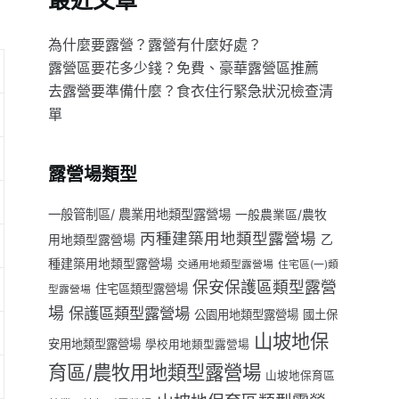
最近文章
為什麼要露營？露營有什麼好處？
露營區要花多少錢？免費、豪華露營區推薦
去露營要準備什麼？食衣住行緊急狀況檢查清
單
露營場類型
一般管制區/ 農業用地類型露營場
一般農業區/農牧
丙種建築用地類型露營場
用地類型露營場
乙
種建築用地類型露營場
交通用地類型露營場
住宅區(一)類
保安保護區類型露營
住宅區類型露營場
型露營場
場
保護區類型露營場
公園用地類型露營場
國土保
山坡地保
安用地類型露營場
學校用地類型露營場
育區/農牧用地類型露營場
山坡地保育區