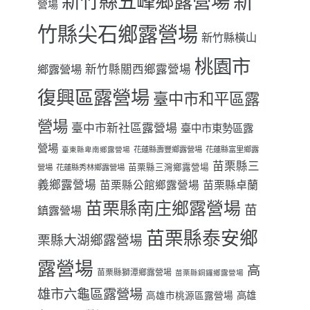
新
新竹縣五峰鄉露營場
營場
竹縣尖石鄉露營場
新竹縣橫山
桃園市
鄉露營場
新竹縣關西鄉露營場
復興區露營場
臺中市和平區露
營場
臺中市新社區露營場
臺中市東勢區露
營場
花蓮縣壽豐鄉露營場
花蓮縣富里鄉露
臺東縣卑南鄉露營場
苗栗縣三
苗栗縣三灣鄉露營場
營場
花蓮縣秀林鄉露營場
義鄉露營場
苗栗縣卓蘭
苗栗縣公館鄉露營場
苗栗縣南庄鄉露營場
苗
鎮露營場
苗栗縣泰安鄉
栗縣大湖鄉露營場
露營場
高
苗栗縣獅潭鄉露營場
苗栗縣銅鑼鄉露營場
雄市六龜區露營場
高雄
高雄市桃源區露營場