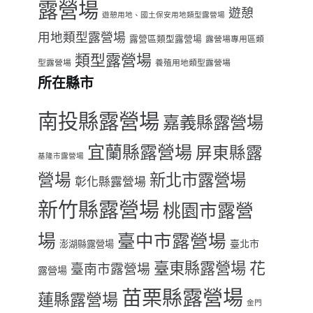
露營場
遊憩
遊憩用地、國土保安用地類型露營場
用地類型露營場
露營區類型露營場
露營場專用區類
類型露營場
型露營場
養殖用地類型露營場
所在縣市
南投縣露營場
嘉義縣露營場
宜蘭縣露營場
屏東縣露
基隆市露營場
營場
新北市露營場
彰化縣露營場
新竹縣露營場
桃園市露營
場
臺中市露營場
臺北市
澎湖縣露營場
臺東縣露營場
花
臺南市露營場
露營場
苗栗縣露營場
蓮縣露營場
金門