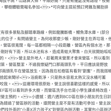
r>海拔不高，山路算大條，平順好開，只是有幾處沒有路燈，夜衝
體驗，攀樹體驗需報名參加<r>*可向營主提前預訂烤雞及豬肋排
有很多景點及腳踏車路線，例如龍騰斷橋，鯉魚潭水庫。(部分
級大的位子，有問過營主，為何收那麼少帳，剛好營主在弄垃圾，
公尺，營區很寬闊，每一區都相隔一小段距離，營區內有個水池，那
子剛好有下雨，所以水池有水，造成青蛙大聚集，白天就開始呱
喊的。<r>營主是外地人，趁著周末營業才會來營區，所以看到
樹葉，營區整潔，不過我懷疑門口那兩頭乳牛，平日應該是野放
那兩頭乳牛在營區放生，因為我在松樹區有看到”劉奮”，而我搭
撿起來聞🤣<r>浴廁乾淨，只是熱水容易太熱又沒水桶可蓄
來咬我。<r>這邊環境很原始，營主說很喜歡這樣的感覺，所以
EF區可以看到許多大樹，而營區洗手台也是小學生課桌椅改造
營主預約。<r>小遺憾：週六遇到BCD區在辦小朋友的生日
以為錯過了營區辦的活動，還問營主是不是有活動可參加，營主說
們找外面的”小青X活力孩子X”到營區內辦活動，其實包小區辦