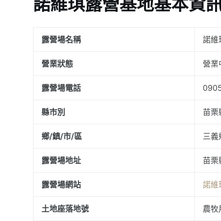
諾維琪露營基地基本資
露營場名稱
諾維
營業狀態
營業
露營場電話
090
縣市別
苗栗
鄉/鎮/市/區
三義
露營場地址
苗栗
露營場網站
諾維
土地座落地號
農牧