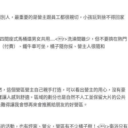
到別人，最重要的是營主跟員工都很親切，小孩玩到捨不得回家
四間座式馬桶還男女共用….<r>洗澡間雖少，但不要擠在熱門
索（付費）、鐵牛車可坐，橘子隨你採、營主人很隨和
然，這個營區營主自己親手打造，可以看出營主的用心，沒有豪
樣讓人感到舒適，區域的劃分也是自然不人工並保留大片的公共
是難得讓我會想再來會推薦給朋友的好營區。
的活動，也有焢窯、營火，營區有不少橘子樹！<r>衛浴只有