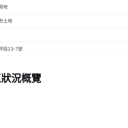
用地
市土地
坪段23-7號
區狀況概覽