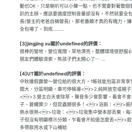
動也OK，只是喇叭可以小聲一點，也不需要對著整個營
趴的主辦，應該要適度控制音量卻沒有，不然就要全包場
長(營主的老爸自稱營長)，那老番顛才真的有魄力，
全包場了，到底………
[3]jingjing xu關於undefined的評價：
很棒的營地，營位寬闊，草地漂亮，整體環境很舒服👍
朋友們體驗滑索，熊孩子們太開心了⋯ …
[4]UT關於undefined的評價：
中秋連假露營～營位給的很大方，1帳就能包區非常享受，
間大、分區明顯，車可停帳邊<r>2.純粹放空或
<r>3.營主白天會除草，聲音多少會影響，看會不會
子、蒼蠅算少，但昆蟲類很多！<r>浴廁：<r
熱水很熱<r>垃圾：<r>垃圾集中營本部丟棄
子但沒有明顯標示分類，乍看會不知道怎麼丟<r>
多帶飲用水或下山補給