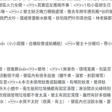
區火力全開。<r>其實這反應兩件事：<r>1.包小區辦生日
。<r>2.營主缺乏魄力積極處理，像去年跨年遇到鳳*谷的
嫌我們太吵，還威脅要斷水斷電，就怕我們吵到其他區，林老蘇都
👍（小小提醒，自備蚊香或粘蠅紙）<r>營主十分親切，帶小
很推薦👍👍<r>營地：<r>1.無景色、環境寬廣、包區空
親子活動很不錯，營區內有很多設施（鐵牛車、溜索、射箭場等）
在意<r>4.本次未使用蚊香或黏蠅版，有噴防蚊液，覺得蚊
>廁所大小適中，衛生紙和垃圾桶都有固定清理；淋浴間非尖峰時刻
，每次經過發現垃圾都不會太滿，營主有固定清理，雖然有好多個桶
飲水：<r>水質不太好（很黃、有土），營區內也沒飲水機，要