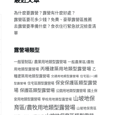
最近文章
為什麼要露營？露營有什麼好處？
露營區要花多少錢？免費、豪華露營區推薦
去露營要準備什麼？食衣住行緊急狀況檢查清
單
露營場類型
一般管制區/ 農業用地類型露營場
一般農業區/農牧
丙種建築用地類型露營場
用地類型露營場
乙
種建築用地類型露營場
交通用地類型露營場
住宅區(一)類
保安保護區類型露營
住宅區類型露營場
型露營場
場
保護區類型露營場
公園用地類型露營場
國土保
山坡地保
安用地類型露營場
學校用地類型露營場
育區/農牧用地類型露營場
山坡地保育區