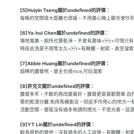
[5]Huiyin Tseng關於undefined的評價：
每帳的空間很大距離也很遠，不用擔心晚上聊天會吵
[6]Ya-hui Chen關於undefined的評價：
場地寬廣，廁所也算乾淨，不會有異味<r>可惜只有
時段去洗是不用等太久<r>有鞦韆、射箭、高空溜
[7]Abbie Huang關於undefined的評價：
超棒的露營地，營主也很nice,可玩溜索
[8]許克文關於undefined的評價：
露營多年，不斷的再改變喜好，露營更是喜歡簡單.自
華的乾溼分離.免痔馬桶衛浴，但這手作用心的地方一
活動空間，營區沒有過多無謂的燈光，不受光害，這
[9]YT Lin關於undefined的評價：
較為原始的營地，沒有過多的人工設施，有鞦韆、射箭