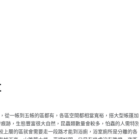
享
區，從一帳到五帳的區都有，各區空間都相當寬裕，搭大型帳篷加
發痕跡，生態豐富很大自然，昆蟲類數量會較多，怕蟲的人需特
，比較上層的區就會需要走一段路才能到浴廁，浴室廁所是分離的各