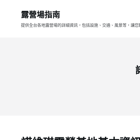
跳
露營場指南
至
主
提供全台各地露營場的詳細資訊，包括設施、交通、風景等，讓您
要
內
容