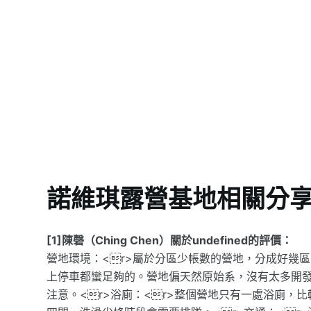
諾維琪露營基地相關分
[1]陳磬（Ching Chen）關於undefined的評價：
營地環境：<r>屬於分區少帳數的營地，分成好幾
上停車都蠻足夠的。營地偏天然原始系，沒有太多開
注意。<r>浴廁：<r>整個營地只有一處浴廁