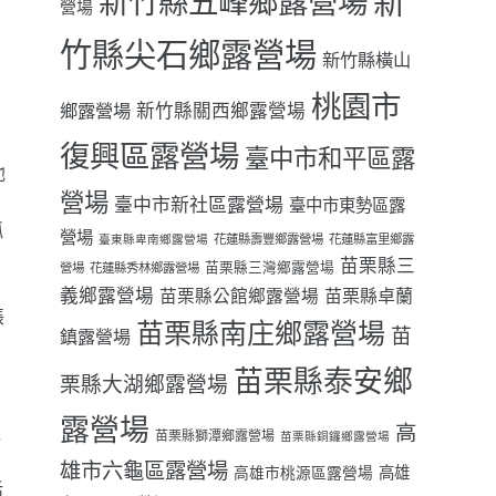
新
新竹縣五峰鄉露營場
營場
竹縣尖石鄉露營場
新竹縣橫山
桃園市
鄉露營場
新竹縣關西鄉露營場
復興區露營場
臺中市和平區露
他
營場
臺中市新社區露營場
臺中市東勢區露
呱
營場
花蓮縣壽豐鄉露營場
花蓮縣富里鄉露
臺東縣卑南鄉露營場
苗栗縣三
苗栗縣三灣鄉露營場
營場
花蓮縣秀林鄉露營場
義鄉露營場
苗栗縣卓蘭
苗栗縣公館鄉露營場
帳
苗栗縣南庄鄉露營場
苗
鎮露營場
苗栗縣泰安鄉
栗縣大湖鄉露營場
，
露營場
高
趴
苗栗縣獅潭鄉露營場
苗栗縣銅鑼鄉露營場
雄市六龜區露營場
高雄
高雄市桃源區露營場
活