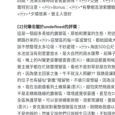
四間，洗澡尖峰時段會需要排隊。<r>交通：<
需特別注意。<r>Bonus：<r>*有攀樹及滑索
<r>*夕陽很美，營主人很好
[2]何肇忠關於undefined的評價：
這是一個超多青蛙的露營區，原始和豐富的生態，附近
網路抄來的)<r>這營區的每一區或營位，都給超
說不想整理太多垃圾，不好處理。<r>海拔500
水池並沒有刻意要放水，是大自然的雨水匯聚，前陣
呱，晚上的叫聲更是響徹雲霄(影片)，連說話都要用
營主幾乎都在忙碌整理營區，看他不是割草就是在吹
的，因為營主回家之後，牛不就沒人照顧?? 我猜是讓
的位子也有疑似”劉奮”殘留物，不過只是懷疑，因為沒
水，我在浴廁還看到土蜂築巢(影片)，超怕突然飛過
不是走精緻路線的露營區，環境感覺很豪邁，甚至在D
全區無護草墊。可以安排繩索爬樹、滑索等課程，要跟
(影片)，麥克風就對著整個營區在放送，剛開始我還
不是他辦的，然後又說他們只說辦生日活動，不知道他