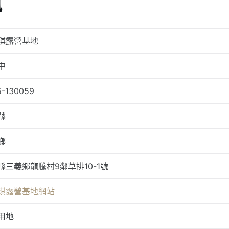
訊
琪露營基地
中
5-130059
縣
鄉
縣三義鄉龍騰村9鄰草排10-1號
琪露營基地網站
用地