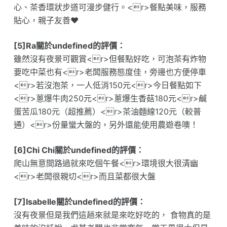
心、茶香環狀步道可漫步健行。<r>餐點美味，服務
貼心，親子友善❤️
[5]Ra關於undefined的評價：
雖然沒有夜景可觀賞<r>但餐點好吃，可泡茶有炸物
要吃中菜也有<r>老闆服務態度佳，旁邊也方便停車
<r>若沒泡茶，一人低消150元<r>今日餐點如下
<r>蔥爆牛肉250元<r>蔥爆生香菇180元<r>鹹
蛋苦瓜180元（超推薦）<r>茶油麵線120元（較普
通）<r>份量蠻大盤的，另外還能使用農遊卷噢！
[6]Chi Chi關於undefined的評價：
爬山無意間路過就來吃個午餐<r>環境很大很清幽
<r>老闆很親切<r>而且菜都很大盤
[7]Isabelle關於undefined的評價：
沒有夜景但是我們這趟來就是來吃好吃的， 食物真的是