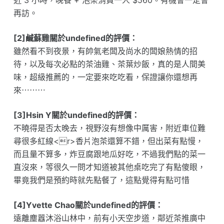
近 3 小時，晚餐 + 泡茶消費一人 $560。有機會一定會
再訪。
[2]鹹蘇雞關於undefined的評價：
雖然看不到夜景，有帥氣老闆及尚水的闆娘熱情的招
待，以及每次必點的茶油雞、茶葉炒飯，真的是人間美
味，超級推薦的，一定要來吃吃看，保證讓你還想再
來⋯⋯⋯
[3]Hsin Y關於undefined的評價：
不曉得是否太晚去，視野沒有想像中厲害，附近車位難
尋很多紅線<r>香片泡茶還算不錯，但出菜有點慢，
而且量不算多，炸豆腐跟地瓜好吃，不過我們點的菜一
直沒來，等很久一問才知道被其他桌吃完了有點傻眼，
畢竟我們是預約時就先點餐了，這點覺得有點可惜
[4]Yvette Chao關於undefined的評價：
遠離塵囂沐浴山林中，前有小天空步道，鄰近茶推廣中