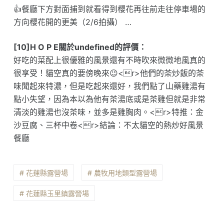
👍餐廳下方對面捕到就看得到櫻花再往前走往停車場的
方向櫻花開的更美（2/6拍攝） …
[10]H O P E關於undefined的評價：
好吃的菜配上很優雅的風景還有不時吹來微微地風真的
很享受！貓空真的要傍晚來😉<r>他們的茶炒飯的茶
味聞起來特濃，但是吃起來還好，我們點了山藥雞湯有
點小失望，因為本以為他有茶湯底或是茶雞但就是非常
清淡的雞湯也沒茶味，並多是雞胸肉。<r>特推：金
沙豆腐、三杯中卷<r>結論：不太貓空的熱炒好風景
餐廳
# 花蓮縣露營場
# 農牧用地類型露營場
# 花蓮縣玉里鎮露營場