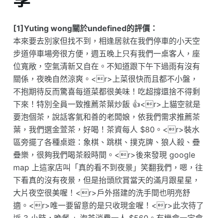
[1]Yuting wong關於undefined的評價：
本來要去別家但找不到，相逢居就在我們停車的小天空
步道停車場旁很方便，週五晚上只有我們一桌客人，座
位寬敞，空氣清新又自在。不知道跟下午下過雨有沒有
關係，夜晚自然涼爽。<r>上菜很快而且都不小盤，
不抱期待反而驚喜每道菜都很美味！吃超撐還捨不得剩
下來！特別全員一致推薦茶葉炒飯 👍<r>上貓空就是
要泡個茶，說話客氣和善的老闆娘，依我們需求推薦茶
葉，我們選金萱茶，好喝！茶資每人 $80。<r>裝水
區旁擺了各種桌遊：象棋、跳棋、撲克牌、狼人殺、疊
疊樂，很夠我們喝茶殺時間。<r>後來發現 google
map 上這家店叫「真的看不到夜景」笑翻我們，嗯，往
下看真的沒有夜景，但是抬頭欣賞當天的滿月跟星星，
大片夜空很美喔！<r>戶外搭建的洗手間也明亮舒
適。<r>唯一要留意的是只收現金喔！<r>此次待了