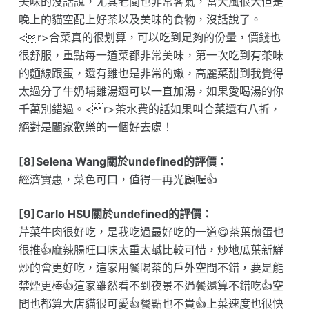
美味的沒話說，尤其老闆也非常客氣，當天風很大但是
晚上的貓空配上好茶以及美味的食物，沒話說了。
<r>合菜真的很划算，可以吃到足夠的份量，價錢也
很舒服，重點每一道菜都非常美味，第一次吃到有茶味
的麵線跟蛋，還有雞也是非常的嫩，高麗菜甜到我覺得
太過分了牛奶埔雞湯還可以一直加湯，如果愛喝湯的你
千萬別錯過。<r>茶水費的話如果叫合菜還有八折，
絕對是闔家歡樂的一個好去處！
[8]Selena Wang關於undefined的評價：
經濟實惠，菜色可口，值得一再光顧喔👍
[9]Carlo HSU關於undefined的評價：
芹菜牛肉很好吃，是我吃過最好吃的一道😋茶葉煎蛋也
很推👍麻辣腸旺口味太重太鹹比較可惜，炒地瓜葉新鮮
炒的會更好吃，這家用餐喝茶的戶外空間不錯，要是能
禁煙更棒👍這家雖然看不到夜景不過餐還算不錯吃👍空
間也都算大店貓很可愛👍餐點也不貴👍上菜速度也很快