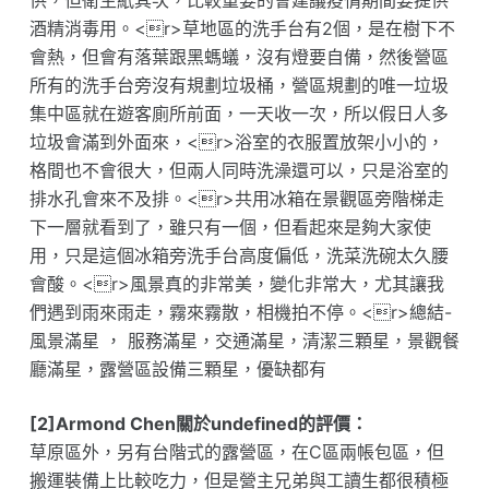
供，但衛生紙其次，比較重要的會建議疫情期間要提供
酒精消毒用。<r>草地區的洗手台有2個，是在樹下不
會熱，但會有落葉跟黑螞蟻，沒有燈要自備，然後營區
所有的洗手台旁沒有規劃垃圾桶，營區規劃的唯一垃圾
集中區就在遊客廁所前面，一天收一次，所以假日人多
垃圾會滿到外面來，<r>浴室的衣服置放架小小的，
格間也不會很大，但兩人同時洗澡還可以，只是浴室的
排水孔會來不及排。<r>共用冰箱在景觀區旁階梯走
下一層就看到了，雖只有一個，但看起來是夠大家使
用，只是這個冰箱旁洗手台高度偏低，洗菜洗碗太久腰
會酸。<r>風景真的非常美，變化非常大，尤其讓我
們遇到雨來雨走，霧來霧散，相機拍不停。<r>總結-
風景滿星 ， 服務滿星，交通滿星，清潔三顆星，景觀餐
廳滿星，露營區設備三顆星，優缺都有
[2]Armond Chen關於undefined的評價：
草原區外，另有台階式的露營區，在C區兩帳包區，但
搬運裝備上比較吃力，但是營主兄弟與工讀生都很積極