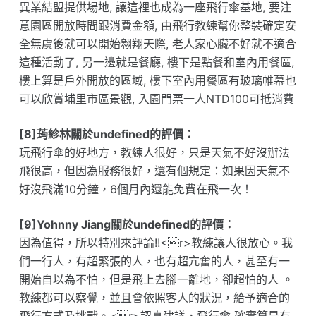
異業結盟提供場地, 讓這裡也成為一座飛行傘基地, 要注
意園區開放時間跟消費金額, 由飛行教練幫你整裝確定安
全無虞後就可以開始翱翔天際, 老人家心臟不好就不適合
這種活動了, 另一邊就是餐廳, 樓下是點餐和室內用餐區,
樓上算是戶外開放的區域, 樓下室內用餐區有玻璃帷幕也
可以欣賞埔里市區景觀, 入園門票一人NTD100可抵消費
[8]荺紾林關於undefined的評價：
玩飛行傘的好地方，教練人很好，只是天氣不好沒辦法
飛很高，但因為服務很好，還有個規定：如果因天氣不
好沒飛滿10分鐘，6個月內還能免費在飛一次！
[9]Yohnny Jiang關於undefined的評價：
因為值得，所以特別來評論!!<r>教練讓人很放心。我
們一行人，有超緊張的人，也有超亢奮的人，甚至有一
開始自以為不怕，但是飛上去腳一離地，卻超怕的人 。
教練都可以察覺，並且會依照客人的狀況，給予適合的