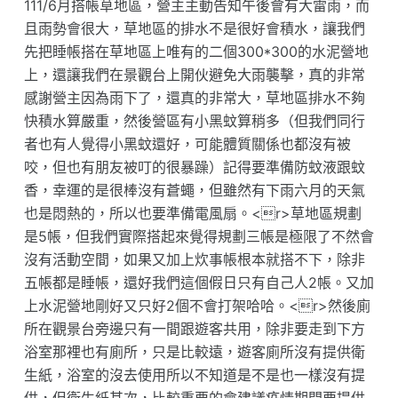
111/6月搭帳草地區，營主主動告知午後會有大雷雨，而
且雨勢會很大，草地區的排水不是很好會積水，讓我們
先把睡帳搭在草地區上唯有的二個300*300的水泥營地
上，還讓我們在景觀台上開伙避免大雨襲擊，真的非常
感謝營主因為雨下了，還真的非常大，草地區排水不夠
快積水算嚴重，然後營區有小黑蚊算稍多（但我們同行
者也有人覺得小黑蚊還好，可能體質關係也都沒有被
咬，但也有朋友被叮的很暴躁）記得要準備防蚊液跟蚊
香，幸運的是很棒沒有蒼蠅，但雖然有下雨六月的天氣
也是悶熱的，所以也要準備電風扇。<r>草地區規劃
是5帳，但我們實際搭起來覺得規劃三帳是極限了不然會
沒有活動空間，如果又加上炊事帳根本就搭不下，除非
五帳都是睡帳，還好我們這個假日只有自己人2帳。又加
上水泥營地剛好又只好2個不會打架哈哈。<r>然後廁
所在觀景台旁邊只有一間跟遊客共用，除非要走到下方
浴室那裡也有廁所，只是比較遠，遊客廁所沒有提供衛
生紙，浴室的沒去使用所以不知道是不是也一樣沒有提