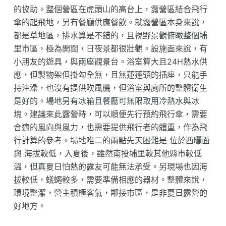
的協助。整個營區在虎頭山的高台上，露營區結合飛行
傘的起飛地，另有餐廳供應餐飲。就露營區本身來說，
都是草地區，排水算是不錯的，且視野景觀俯瞰整個埔
里市區，極為開闊，日夜景都很壯觀。設施面來說，有
小朋友的遊具，與兩座觀景台。浴室算大且24H熱水供
應，但製物架但掛勾全無，且無蓮蓬頭的插座，只能手
持沖澡，也沒有提供吹風機，但浴室與廁所的整體衛生
是好的。場地另有冰箱且餐廳可無限取用冷熱水與冰
塊。建議來此露營時，可以順便先行預約飛行傘，需要
合適的風向與風力，也需要提供飛行者的體重，作為飛
行計算的參考。場地唯二的兩點先天困難是 位於西曬面
與 海拔較低，入夏後，雖然南投埔里較其他縣市較低
溫，但真夏日怕熱的露友可能無法承受。另現場也因海
拔較低，蟻蠅較多，需要準備相應的器材。整體來說，
環境整潔，營主積極客氣，鄰接市區，是非夏日露營的
好地方。