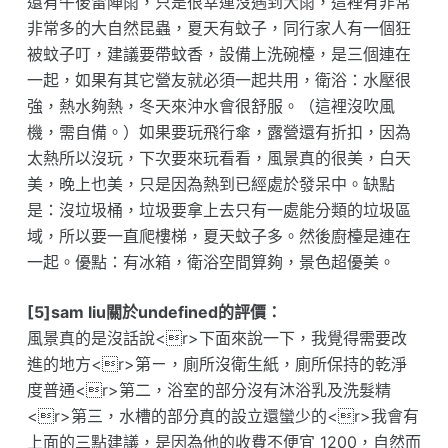
還有午後雷陣雨，只是很幸運沒遇到大雨，這裡有非常
非常多的大自然昆蟲，夏天有蚊子，同行家人有一個狂
被蚊子叮，建議要帶蚊香，設備上洗碗檯，是三個連在
一起，如果有其它營友就必須一起共用，衛浴：水壓很
強，熱水夠熱，冬天來沖水會很舒服。（這裡沒吹風
機，需自備。）如果要玩飛行傘，露營還有折扣，因為
太熱所以沒玩，下次要來玩看看，風景真的很美，白天
美，晚上也美，只是因為熱到已經處於發呆中。缺點
是：沒垃圾桶，垃圾要拿上去只有一處能分類的垃圾區
域，所以要一直爬樓梯，夏天蚊子多。然後廚檯是連在
一起。優點：有冰箱，衛浴空間算夠，景色超優美。
[5]sam liu關於undefined的評價：
風景真的是沒話說<r>下面來說一下，我覺得需要改
進的地方<r>第ㄧ，廁所沒衛生紙，廁所保持的乾淨
度普通<r>第二，浴室的部分沒有沐浴乳及洗髮精
<r>第三，水槽的部分真的設立還蠻少的<r>我會有
上面的三點建議，是因為他的收費不便宜 1200，自然而