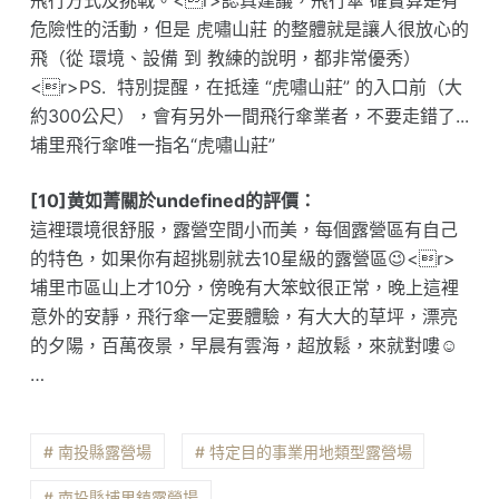
飛行方式及挑戰。<r>認真建議，飛行傘 確實算是有
危險性的活動，但是 虎嘯山莊 的整體就是讓人很放心的
飛（從 環境、設備 到 教練的說明，都非常優秀）
<r>PS. 特別提醒，在抵達 “虎嘯山莊” 的入口前（大
約300公尺），會有另外一間飛行傘業者，不要走錯了...
埔里飛行傘唯一指名“虎嘯山莊”
[10]黄如菁關於undefined的評價：
這裡環境很舒服，露營空間小而美，每個露營區有自己
的特色，如果你有超挑剔就去10星級的露營區😉<r>
埔里市區山上才10分，傍晚有大笨蚊很正常，晚上這裡
意外的安靜，飛行傘一定要體驗，有大大的草坪，漂亮
的夕陽，百萬夜景，早晨有雲海，超放鬆，來就對嘍☺️
…
# 南投縣露營場
# 特定目的事業用地類型露營場
# 南投縣埔里鎮露營場