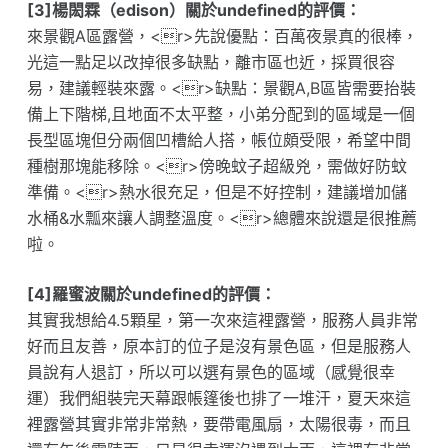
[3]楊閎霖（edison）關於undefined的評價：
來景觀A區露營，<r>先說優點：百萬夜景真的很棒，
光這一點足以改掉很多缺點，離市區也近，採買很容
易，建議輕裝來露。<r>缺點：景觀A,B區皆需要抬裝
備上下階梯,且地面不太平整，小弟分配到的區域是一個
長型區塊但分兩個凹槽給人搭，帳位頗受限，希望中間
種樹那塊能移除。<r>傍晚蚊子超級兇，需做好防蚊
準備。<r>熱水很充足，但是不好控制，建議增加儲
水桶&水瓢來讓人調整溫度。<r>總體來說還是很推薦
啦。
[4]羅蜜波關於undefined的評價：
其實我想給4.5顆星，第一次來這裡露營，服務人員非常
好而且友善，原本訂的位子是沒有景色區，但是服務人
員說有人退訂，所以可以選有景色的區域（感覺很幸
運）我們組裝完天幕跟帳篷後也排了一堆汗，夏天來這
裡露營其實非常非常熱，要帶電風扇，太陽很毒，而且