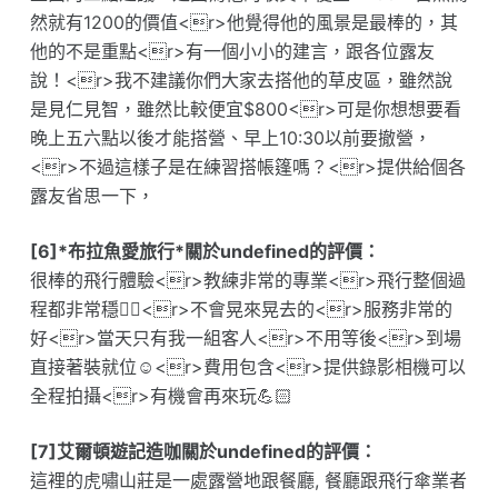
然就有1200的價值<r>他覺得他的風景是最棒的，其
他的不是重點<r>有一個小小的建言，跟各位露友
說！<r>我不建議你們大家去搭他的草皮區，雖然說
是見仁見智，雖然比較便宜$800<r>可是你想想要看
晚上五六點以後才能搭營、早上10:30以前要撤營，
<r>不過這樣子是在練習搭帳篷嗎？<r>提供給個各
露友省思一下，
[6]*布拉魚愛旅行*關於undefined的評價：
很棒的飛行體驗<r>教練非常的專業<r>飛行整個過
程都非常穩👍🏻<r>不會晃來晃去的<r>服務非常的
好<r>當天只有我一組客人<r>不用等後<r>到場
直接著裝就位☺️<r>費用包含<r>提供錄影相機可以
全程拍攝<r>有機會再來玩💪🏻
[7]艾爾頓遊記造咖關於undefined的評價：
這裡的虎嘯山莊是一處露營地跟餐廳, 餐廳跟飛行傘業者