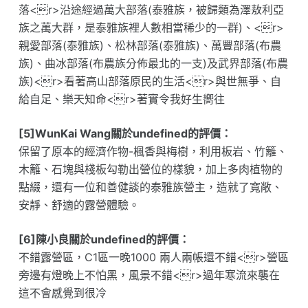
落<r>沿途經過萬大部落(泰雅族，被歸類為澤敖利亞
族之萬大群，是泰雅族裡人數相當稀少的一群)、<r>
親愛部落(泰雅族)、松林部落(泰雅族)、萬豐部落(布農
族)、曲冰部落(布農族分佈最北的一支)及武界部落(布農
族)<r>看著高山部落原民的生活<r>與世無爭、自
給自足、樂天知命<r>著實令我好生嚮往
[5]WunKai Wang關於undefined的評價：
保留了原本的經濟作物-楓香與梅樹，利用板岩、竹籬、
木籬、石塊與棧板勾勒出營位的樣貌，加上多肉植物的
點綴，還有一位和善健談的泰雅族營主，造就了寬敞、
安靜、舒適的露營體驗。
[6]陳小良關於undefined的評價：
不錯露營區，C1區一晚1000 兩人兩帳還不錯<r>營區
旁邊有燈晚上不怕黑，風景不錯<r>過年寒流來襲在
這不會感覺到很冷