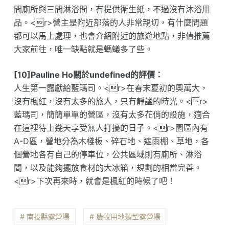
間廁所與三間淋浴間，有提供衛生紙，不過沒有沐浴用
品。<r>營主是附近部落的人非常親切，有什麼問題
都可以馬上處理，也會介紹附近的旅遊地點，非值推薦
大家前往，唯一缺點就是螞蟻多了些。
[10]Pauline Ho關於undefined的評價：
人生第一露獻給藍瑪司。<r>在春末夏初的奧萬大，
沒有楓紅，沒有太多的旅人，只有靜謐的時光。<r>
藍瑪司，簡簡單單的營區，沒有太多花俏的設施，適合
在這裡待上幾天享受無人打擾的日子。<r>園區內有
A-D區，營地分為木棧板、碎石地、遮雨棚、草地，各
個營地各有自己的停車位，公共區域則有廁所、淋浴
間，以及能夠擺放食材的大冰箱，規劃的相當完善。
<r>下次再來時，就會是楓紅的時候了吧！
# 南投縣露營場
# 農牧用地類型露營場