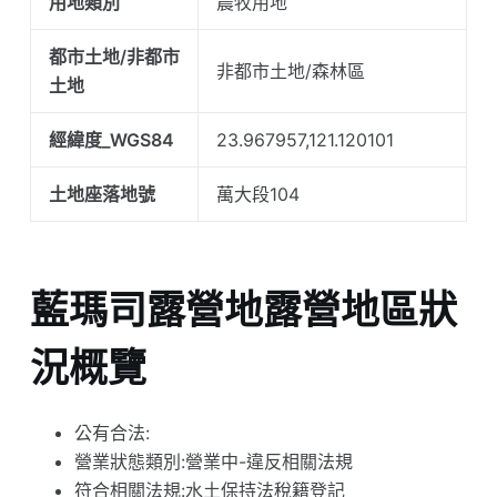
用地類別
農牧用地
都市土地/非都市
非都市土地/森林區
土地
經緯度_WGS84
23.967957,121.120101
土地座落地號
萬大段104
藍瑪司露營地露營地區狀
況概覽
公有合法:
營業狀態類別:營業中-違反相關法規
符合相關法規:水土保持法稅籍登記