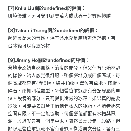
[7]Knliu Liu關於undefined的評價：
環境優雅，另可安排到奧萬大或武界一起尋幽攬勝
[8]Takumi Tseng關於undefined的評價：
鄰近奧萬大的營區，浴室熱水充足廁所乾淨舒適，有一
台冰箱可以存放食材
[9]Jimmy Ho關於undefined的評價：
營地走原始自然風格，適度的開發，但又保有原始林野
的樣貌，給人感覺很舒服。整個營地分成四個區域，每
個區域都只有4至5帳，總共18帳。營位有草地、棧板、
碎石、雨棚四種類型，每個營位附近都有分配專屬的車
位。設備的部分，只有提供冷藏的冰箱，如果真的需要
冷凍，可能要去跟營主借他們私人的冰箱，不過看起來
空間有限，不一定能協助。每個營位都配有水槽與電
源，垃圾就只有一個集中處，雖然會需要走一段路，但
好處是營位附近較不會有蒼蠅。衛浴男女分開，各有三