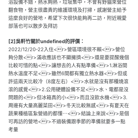
浴設備不錯，熱水夠熱，垃圾集中，不會有野貓來營位
翻食物，營主很盡責的維護環境及打掃，感謝營主給予
這麼良好的營地，希望下次很快能夠再二訪，附近親愛
部落也可以散步及拜訪
[2]吳軒竹關於undefined的評價：
2022/12/20-22入住<r>營區環境很不賴<r>營位
夠分散<r>滿收應該也不顯擁擠<r>還是要提醒幾個
比較可惜的點<r>讓想去的人有點準備<r>1.淋浴間
熱水溫度不足<r>雖然6間都有獨立熱水器<r>但或
許這兩天比較冷（8度左右）<r>水就是沒有那種燒滾
滾的感覺<r>2.公用硬體設備不足<r>水、電都是沒
問題的<r>但冰箱真的小<r>而且沒飲水機<r>3.
周邊有大量高麗菜田<r>冬天比較無感<r>有夏天在
蔬果種植區紮營過的都懂⋯<r>結論上來說<r>是個
可再訪的營地<r>不過裝備跟季節的準備就要多一點
考量