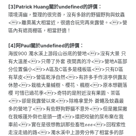
[3]Patrick Huang關於undefined的評價：
環境清幽，整理的很完善，沒有多餘的野貓野狗與蚊蟲
<r>離奧萬大相當近，很適合玩完再來露營。<r>營
區內有遮雨棚區，相當舒適！
[4]阿Paul關於undefined的評價：
海拔900 濁水溪上游段山谷底的營地<r>沒有大景 只
有大溫差<r>只帶了外套 夜間真的冷<r>營地A區部
分位置偏小<r>A區及C區多是棧板區<r>只有D區
有草皮<r>營區乾淨自然<r>有許多手作涼亭供露友
休憩<r>栽植大量槭樹、櫻花、楓樹<r>原本想觀落
櫻 可惜已過花季<r>奇特的是附近沒有果園、茶區
<r>卻是我露營以來<r>除格拿里外 蒼蠅及蚊蟲最
多的營地了<r>有些野狗野貓不意外<r>但是撇屎撇
在我帳篷外倒也是頭一遭<r>還把咬破的尿布棄在我
車前<r>實在是很想教訓那些畜牲✊✊✊<r>回程索性
走沒走過的路<r>濁水溪中上游旁分佈了相當多的部