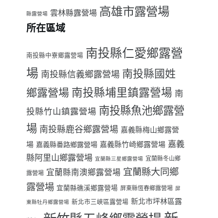
高雄市露營場
雲林縣露營場
縣露營場
所在區域
南投縣仁愛鄉露營
南投縣中寮鄉露營場
場
南投縣國姓
南投縣信義鄉露營場
南投縣埔里鎮露營場
鄉露營場
南
南投縣魚池鄉露營
投縣竹山鎮露營場
場
南投縣鹿谷鄉露營場
嘉義縣梅山鄉露營
嘉義
場
嘉義縣番路鄉露營場
嘉義縣竹崎鄉露營場
縣阿里山鄉露營場
宜蘭縣冬山鄉
宜蘭縣三星鄉露營場
宜蘭縣大同鄉
宜蘭縣南澳鄉露營場
露營場
露營場
宜蘭縣礁溪鄉露營場
屏東縣恆春鄉露營場
屏
新北市坪林區露
新北市三峽區露營場
東縣牡丹鄉露營場