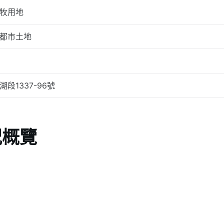
牧用地
都市土地
湖段1337-96號
況概覽