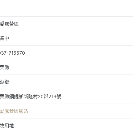
愛露營區
業中
937-715570
栗縣
湖鄉
栗縣銅鑼鄉新隆村20鄰219號
愛露營區網站
牧用地