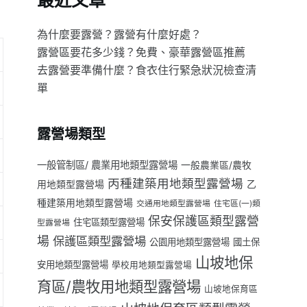
最近文章
為什麼要露營？露營有什麼好處？
露營區要花多少錢？免費、豪華露營區推薦
去露營要準備什麼？食衣住行緊急狀況檢查清
單
露營場類型
一般管制區/ 農業用地類型露營場
一般農業區/農牧
丙種建築用地類型露營場
用地類型露營場
乙
種建築用地類型露營場
交通用地類型露營場
住宅區(一)類
保安保護區類型露營
住宅區類型露營場
型露營場
場
保護區類型露營場
公園用地類型露營場
國土保
山坡地保
安用地類型露營場
學校用地類型露營場
育區/農牧用地類型露營場
山坡地保育區