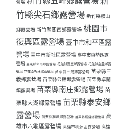
新
新竹縣五峰鄉露營場
營場
竹縣尖石鄉露營場
新竹縣橫山
桃園市
鄉露營場
新竹縣關西鄉露營場
復興區露營場
臺中市和平區露
營場
臺中市新社區露營場
臺中市東勢區露
營場
花蓮縣壽豐鄉露營場
花蓮縣富里鄉露
臺東縣卑南鄉露營場
苗栗縣三
苗栗縣三灣鄉露營場
營場
花蓮縣秀林鄉露營場
義鄉露營場
苗栗縣卓蘭
苗栗縣公館鄉露營場
苗栗縣南庄鄉露營場
苗
鎮露營場
苗栗縣泰安鄉
栗縣大湖鄉露營場
露營場
高
苗栗縣獅潭鄉露營場
苗栗縣銅鑼鄉露營場
雄市六龜區露營場
高雄
高雄市桃源區露營場