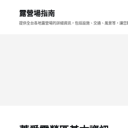
跳
露營場指南
至
主
提供全台各地露營場的詳細資訊，包括設施、交通、風景等，讓您
要
內
容