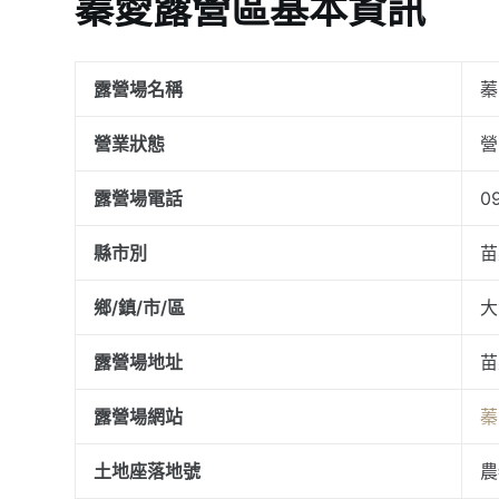
蓁愛露營區基本資訊
露營場名稱
蓁
營業狀態
營
露營場電話
0
縣市別
苗
鄉/鎮/市/區
大
露營場地址
苗
露營場網站
蓁
土地座落地號
農