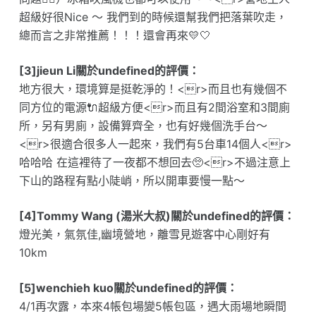
超級好很Nice ～ 我們到的時候還幫我們把落葉吹走，
總而言之非常推薦！！！還會再來💛🤍
[3]jieun Li關於undefined的評價：
地方很大，環境算是挺乾淨的！<r>而且也有幾個不
同方位的電源🔌超級方便<r>而且有2間浴室和3間廁
所，另有男廁，設備算齊全，也有好幾個洗手台～
<r>很適合很多人一起來，我們有5台車14個人<r>
哈哈哈 在這裡待了一夜都不想回去🥺<r>不過注意上
下山的路程有點小陡峭，所以開車要慢一點～
[4]Tommy Wang (湯米大叔)關於undefined的評價：
燈光美，氣氛佳,幽境營地，離雪見遊客中心剛好有
10km
[5]wenchieh kuo關於undefined的評價：
4/1再次露，本來4帳包場變5帳包區，遇大雨場地瞬間