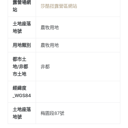
露營場網
莎酷菈露營區網站
站
土地座落
農牧用地
地號
用地類別
農牧用地
都市土
地/非都
非都
市土地
經緯度
_WGS84
土地座落
梅園段87號
地號