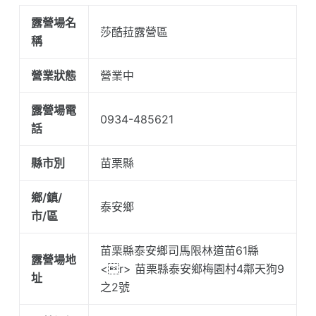
露營場名
莎酷菈露營區
稱
營業狀態
營業中
露營場電
0934-485621
話
縣市別
苗栗縣
鄉/鎮/
泰安鄉
市/區
苗栗縣泰安鄉司馬限林道苗61縣
露營場地
<r> 苗栗縣泰安鄉梅園村4鄰天狗9
址
之2號