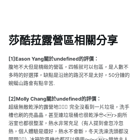
莎酷菈露營區相關分享
[1]Eason Yang關於undefined的評價：
腹地不大但是精緻的營區，四帳就可以包區，是人數不
多時的好選擇，缺點是沿途的路況不是太好，50分鐘的
蜿蜒山路會有點辛苦.
[2]Molly Chang關於undefined的評價：
超級無敵乾淨的露營地👍🏻😊 完全沒看到一片垃圾，洗手
槽也刷的亮晶晶，甚至連垃圾桶也很乾淨🥹<r>廁所
浴室也都很整潔，熱水非常充足（有人提到會忽冷忽
熱，個人體驗是還好，熱水不會斷，冬天洗澡洗頭都沒
問題👍🏻）冰箱吹風機也都可以使用～～<r>營地主人