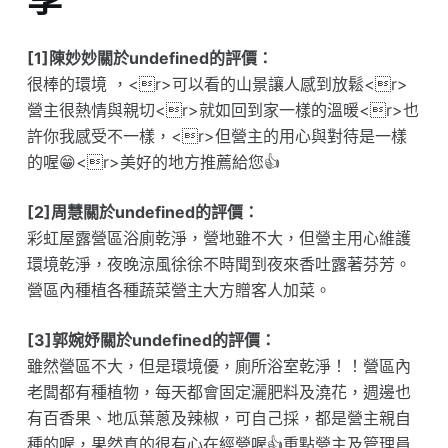
[1]陳妙妙關於undefined的評價：
很棒的環境 ，<r>可以看的山景讓人感到放鬆<r>
營主很熱情與親切<r>就如回到家一樣的溫暖<r>也
許你我感受不一樣，<r>但營主的用心與對待是一樣
的喔😁<r>美好的地方推薦給您👍
[2]周慧關於undefined的評價：
彩虹屋露營區浴廁乾淨，營地雖不大，但營主用心維護
環境乾淨，夜晚涼風徐徐不時聞到夜來香吐露著芬芳。
營區內種植各種蔬菜營主大方贈客人加菜。
[3]郭婉妤關於undefined的評價：
雖然營區不大，但是環境優，廁所浴室乾淨！！營區內
老闆都有種植物，每天都會固定灑肥料及澆花，週邊也
有百香果、地瓜葉蔥及辣椒，可自己採，都是營主親自
種的喔，果然真的很有心在經營喔👍重點營主及管理員