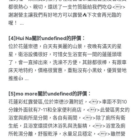
都很熱心、親切，還送了一支竹筒飯給我們吃😋<r>
謝謝營主讓我們有好地方可以露營⛺️下次會再光臨的
喔！ …
[4]Hui Na關於undefined的評價：
位於花蓮崇德，白天有美麗的山景，夜晚有滿天的星
星，衛浴設備很好，可惜女生浴室有一間的蓮蓬頭壞
了，會一直掉出來，洗澡不方便，其餘都很棒，有跟車
床天地特約，價格很實惠，重點沒有小黑蚊，優質營地
推推👍 …
[5]mo more關於undefined的評價：
花蓮彩虹露營區,位於崇德沙灘附近，<r>車距不到10
分鐘外面就有7-11和全家便利商店，<r>此營區男女的
浴室與廁所是分開，各自有兩間，<r>除了廁所有衛
生紙，且浴室還提供沐浴乳與洗髮精，<r>浴室及廁
所乾濕分離，舒服乾淨，水量足且穩定，<r>雖然營