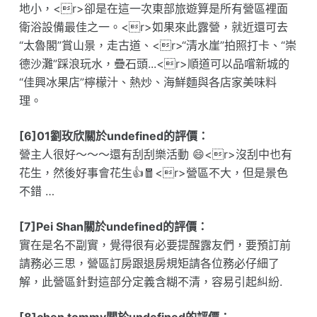
地小，<r>卻是在這一次東部旅遊算是所有營區裡面
衛浴設備最佳之一。<r>如果來此露營，就近還可去
“太魯閣”賞山景，走古道、<r>“清水崖”拍照打卡、“崇
德沙灘”踩浪玩水，疊石頭...<r>順道可以品嚐新城的
“佳興冰果店”檸檬汁、熱炒、海鮮麵與各店家美味料
理。
[6]01劉玫欣關於undefined的評價：
營主人很好～～～還有刮刮樂活動 😄<r>沒刮中也有
花生，然後好事會花生👍🧧<r>營區不大，但是景色
不錯 …
[7]Pei Shan關於undefined的評價：
實在是名不副實，覺得很有必要提醒露友們，要預訂前
請務必三思，營區訂房跟退房規矩請各位務必仔細了
解，此營區針對這部分定義含糊不清，容易引起糾紛.