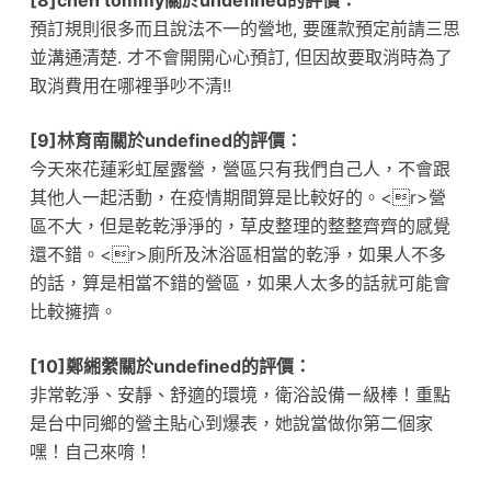
[8]chen tommy關於undefined的評價：
預訂規則很多而且說法不一的營地, 要匯款預定前請三思
並溝通清楚. 才不會開開心心預訂, 但因故要取消時為了
取消費用在哪裡爭吵不清!!
[9]林育南關於undefined的評價：
今天來花蓮彩虹屋露營，營區只有我們自己人，不會跟
其他人一起活動，在疫情期間算是比較好的。<r>營
區不大，但是乾乾淨淨的，草皮整理的整整齊齊的感覺
還不錯。<r>廁所及沐浴區相當的乾淨，如果人不多
的話，算是相當不錯的營區，如果人太多的話就可能會
比較擁擠。
[10]鄭緗縈關於undefined的評價：
非常乾淨、安靜、舒適的環境，衛浴設備ㄧ級棒！重點
是台中同鄉的營主貼心到爆表，她說當做你第二個家
嘿！自己來唷！