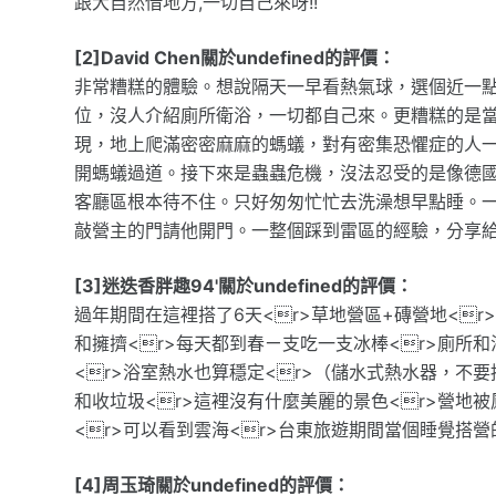
跟大自然借地方,一切自己來呀!!
[2]David Chen關於undefined的評價：
非常糟糕的體驗。想說隔天一早看熱氣球，選個近一
位，沒人介紹廁所衛浴，一切都自己來。更糟糕的是
現，地上爬滿密密麻麻的螞蟻，對有密集恐懼症的人
開螞蟻過道。接下來是蟲蟲危機，沒法忍受的是像德國
客廳區根本待不住。只好匆匆忙忙去洗澡想早點睡。
敲營主的門請他開門。一整個踩到雷區的經驗，分享
[3]迷迭香胖趣94'關於undefined的評價：
過年期間在這裡搭了6天<r>草地營區+磚營地<r
和擁擠<r>每天都到春ㄧ支吃一支冰棒<r>廁所和
<r>浴室熱水也算穩定<r>（儲水式熱水器，不
和收垃圾<r>這裡沒有什麼美麗的景色<r>營地
<r>可以看到雲海<r>台東旅遊期間當個睡覺搭營
[4]周玉琦關於undefined的評價：