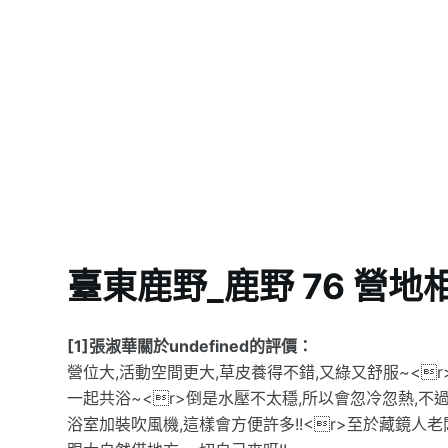
臺東鹿野_鹿野 76 營地
[1]張淑華關於undefined的評價：
營位大,活動空間更大,草皮養得不錯,又綠又舒服~<
一起共浴~<r>倒是水壓不太穩,所以會忽冷忽熱,不
浴室加裝吹風機,這樣會方便許多!!<r>至於藏鏡人老