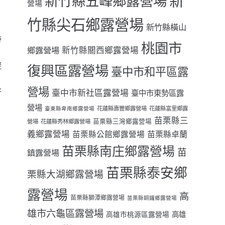
新
新竹縣五峰鄉露營場
營場
竹縣尖石鄉露營場
新竹縣橫山
帶
桃園市
鄉露營場
新竹縣關西鄉露營場
避
復興區露營場
臺中市和平區露
營場
好
臺中市新社區露營場
臺中市東勢區露
營場
花蓮縣壽豐鄉露營場
花蓮縣富里鄉露
臺東縣卑南鄉露營場
苗栗縣三
苗栗縣三灣鄉露營場
營場
花蓮縣秀林鄉露營場
義鄉露營場
苗栗縣卓蘭
苗栗縣公館鄉露營場
苗栗縣南庄鄉露營場
苗
鎮露營場
苗栗縣泰安鄉
栗縣大湖鄉露營場
露營場
高
苗栗縣獅潭鄉露營場
苗栗縣銅鑼鄉露營場
雄市六龜區露營場
高雄
高雄市桃源區露營場