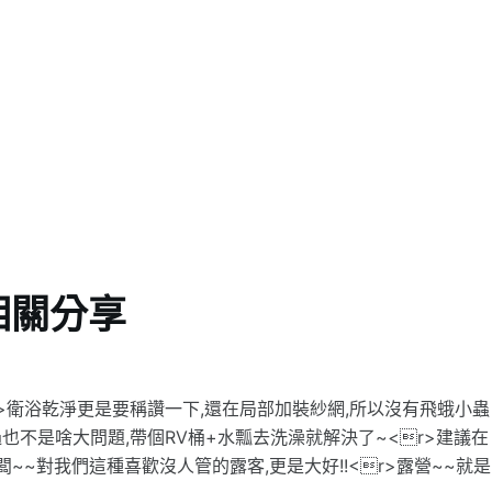
相關分享
r>衛浴乾淨更是要稱讚一下,還在局部加裝紗網,所以沒有飛蛾小蟲
過也不是啥大問題,帶個RV桶+水瓢去洗澡就解決了~<r>建議在
闆~~對我們這種喜歡沒人管的露客,更是大好!!<r>露營~~就是