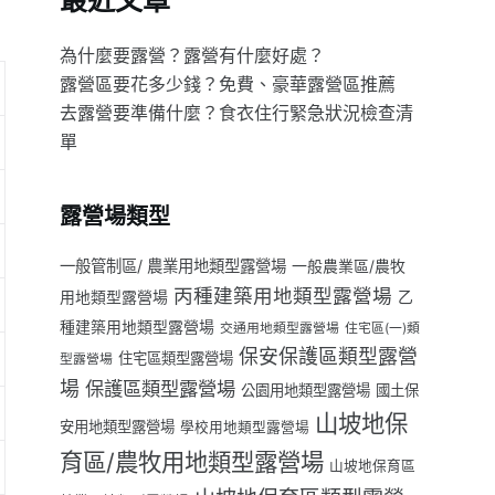
最近文章
為什麼要露營？露營有什麼好處？
露營區要花多少錢？免費、豪華露營區推薦
去露營要準備什麼？食衣住行緊急狀況檢查清
單
露營場類型
一般管制區/ 農業用地類型露營場
一般農業區/農牧
丙種建築用地類型露營場
用地類型露營場
乙
種建築用地類型露營場
交通用地類型露營場
住宅區(一)類
保安保護區類型露營
住宅區類型露營場
型露營場
場
保護區類型露營場
公園用地類型露營場
國土保
山坡地保
安用地類型露營場
學校用地類型露營場
育區/農牧用地類型露營場
山坡地保育區