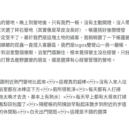
點的營地。晚上到營地後，只有我們一帳。沒有主動開燈，沒人
當天選了碎石營地（其實像是草皮沒長好），帳篷搭好後開燈發
一定受不了。基於我們是這塊土地的過客，我稍稍挪了一下帳篷
蟑螂的昆蟲一直侵入客廳區，我們是logos雙臂山一房一廳帳，
一到浴室整個傻眼，浴室門還鎖住，根本覺得營主沒在經營，只
給打算去鹿野露營的朋友，還是選擇有心經營管理的營地。
>跟附近熱門營地比起來<r>這裡真的超棒<r>沒有人來人往
浴室都在冰棒店下方<r>廁所很乾淨<r>每天都有人打掃
要拖太晚才去洗，基本上有熱水）<r>每天早上都有大哥來打掃
被鳳梨田包圍了<r>隔壁帳的阿姨說早點起床散步到附近的步道
的休閒點<r>白天出門閒逛<r>這裡是不錯的選擇