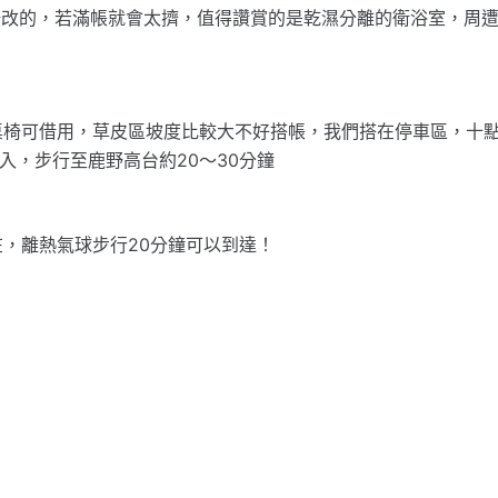
場改的，若滿帳就會太擠，值得讚賞的是乾濕分離的衛浴室，周
桌椅可借用，草皮區坡度比較大不好搭帳，我們搭在停車區，十
入，步行至鹿野高台約20～30分鐘
，離熱氣球步行20分鐘可以到達！