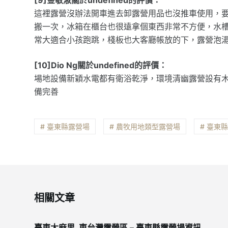
這裡露營沒辦法開車進去卸露營用品也沒推車使用，要
搬一次，冰箱在櫃台也很遠拿個東西非常不方便，水
常大適合小孩跑跳，棧板也大客廳帳放的下，露營泡
[10]Dio Ng關於undefined的評價：
場地設備新穎水電都有衛浴乾淨，環境清幽露營設有
備完善
# 臺東縣露營場
# 農牧用地類型露營場
# 臺東
相關文章
臺東太麻里_東台灣露營區 – 臺東縣露營場資訊