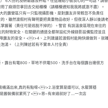
第一代） 6人份的及研磨器及杯組。在這邊給小偷良心的一句話，請
想用了麻煩您拿回去交給櫃檯（請櫃檯通知我我將感激不盡）。
、偌大的露營區只有一只監視攝影機、是對露友非常輕忽不負責任
責的，雖然渡假村有聲明要把貴重物品收好，但夜深人靜以後請
掌握著（責任可是逃脫不掉的）。警官 有說溫泉區現在來往的
露友的財物安全、在關鍵的通道全都架設紅外線錄影設備監控並且
保障露友的安全。<r>4、上列建議若渡假村能夠快速做到，就
及泡湯。（上列陳述若有不實本人付全責）
，露台有電800，草地不供電500、洗手台在每個露台邊很方
圾桶滿出來,真的有點噁<r>2.浴室算是還可以, 水壓算穩
光是搬裝備就累死了<r>恩~有來過就好了....一次店