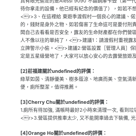
真有眼光偷走的是Alessi 9090 不鏽鋼摩卡壺（
待你拿走的設備，他已經有紀念的價值了），如若不
<r>3、在這裡給 東遊季渡假村一個良心的建議
的，錢財是身外之物、如若傷害了生命這可是要付刑
闆自己去看看是否安全，露友的生命財產都在你們營區
人不像以往的單純了，<r>建議1：請渡假村重視
立牌警示小偷。<r>建議2:營區設置［管理人員］
定是五星級營地了，大家可以放心安心的去露營旅遊
[2]莊福建關於undefined的評價：
綠草如茵、清靜優美、樹多蔭涼、地廣而美、空氣清新
便，廁所整潔，值得推薦。
[3]Cherry Chu關於undefined的評價：
1.廁所有待加強, 滿帳時最好2小時來清理一次, 看到垃
<r>3.營區提供推車太少, 又不能開車過去下裝備, 
[4]Orange Ho關於undefined的評價：