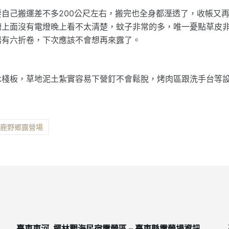
自己搬運差不多200公尺左右，搬完也全身都溼透了，收帳又
槽上面沒有電燈晚上看不太清楚，蚊子非常的多，唯一憂點草皮
湯有六折卷，下次應該不會想再來露了。
木棧板，草地泥土紮實容易下營釘不會鬆脫，烤肉區跟洗手台等
縣鹿野鄉露營場
臺東東河_椰林觀海民宿露營區 – 臺東縣露營場資訊