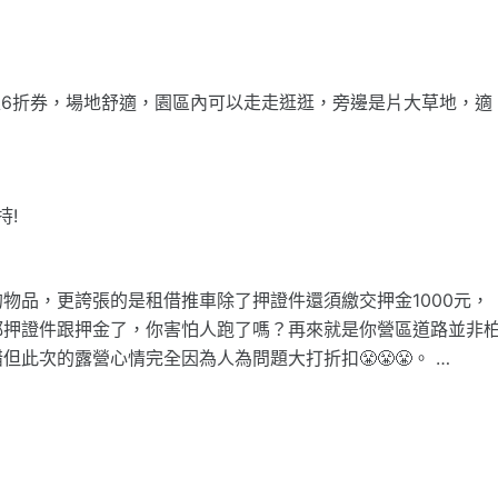
泉6折券，場地舒適，園區內可以走走逛逛，旁邊是片大草地，適
持!
物品，更誇張的是租借推車除了押證件還須繳交押金1000元，
我都押證件跟押金了，你害怕人跑了嗎？再來就是你營區道路並非
此次的露營心情完全因為人為問題大打折扣😤😤😤。 …