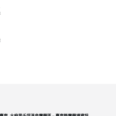
再
非
設
臺東_太麻里千坪溫泉露營區 – 臺東縣露營場資訊