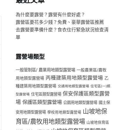
最近文章
為什麼要露營？露營有什麼好處？
露營區要花多少錢？免費、豪華露營區推薦
去露營要準備什麼？食衣住行緊急狀況檢查清
單
露營場類型
一般管制區/ 農業用地類型露營場
一般農業區/農牧
丙種建築用地類型露營場
用地類型露營場
乙
種建築用地類型露營場
交通用地類型露營場
住宅區(一)類
保安保護區類型露營
住宅區類型露營場
型露營場
場
保護區類型露營場
公園用地類型露營場
國土保
山坡地保
安用地類型露營場
學校用地類型露營場
育區/農牧用地類型露營場
山坡地保育區