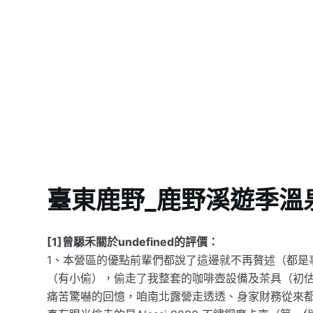
臺東鹿野_鹿野溪遊季溫
[1]曾騵禾關於undefined的評價：
1、本營區的優點前輩們都說了這邊就不再贅述（都是事實）。
（有小偷），偷走了我整套的咖啡壺設備及茶具（初估損
痛苦驚嚇的回憶，咱南北露營走透透、身家財務從來