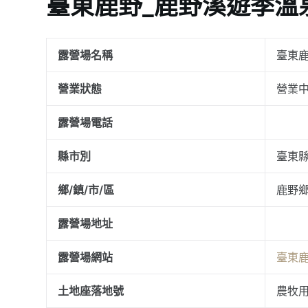
臺東鹿野_鹿野溪遊季溫
露營場名稱
臺東
營業狀態
營業
露營場電話
縣市別
臺東
鄉/鎮/市/區
鹿野
露營場地址
露營場網站
臺東
土地座落地號
農牧