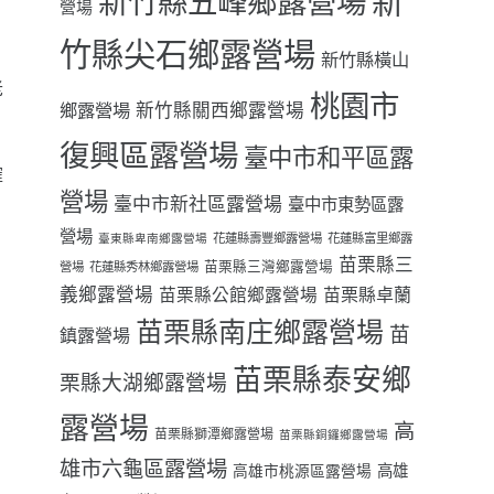
新
新竹縣五峰鄉露營場
善
營場
竹縣尖石鄉露營場
新竹縣橫山
老
桃園市
鄉露營場
新竹縣關西鄉露營場
復興區露營場
臺中市和平區露
確
營場
臺中市新社區露營場
臺中市東勢區露
營場
花蓮縣壽豐鄉露營場
花蓮縣富里鄉露
臺東縣卑南鄉露營場
苗栗縣三
苗栗縣三灣鄉露營場
營場
花蓮縣秀林鄉露營場
義鄉露營場
苗栗縣卓蘭
苗栗縣公館鄉露營場
苗栗縣南庄鄉露營場
苗
鎮露營場
苗栗縣泰安鄉
栗縣大湖鄉露營場
露營場
高
苗栗縣獅潭鄉露營場
苗栗縣銅鑼鄉露營場
雄市六龜區露營場
高雄
高雄市桃源區露營場