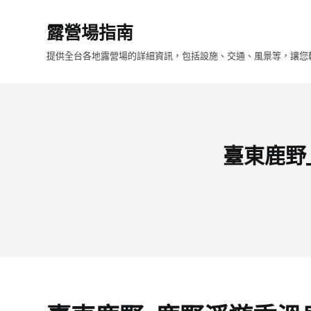
跳
露營場指南
至
主
提供全台各地露營場的詳細資訊，包括設施、交通、風景等，讓您
要
內
容
臺東鹿野