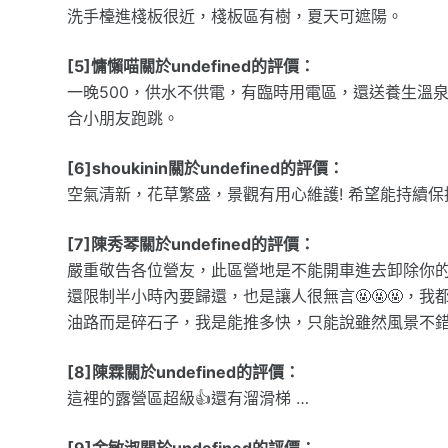
洗手檯進棧板很近，棧板區有樹，夏天可遮陽。
[5]慵懶喵關於undefined的評價：
一晚500，供水不供電，有臨時用電區，還送養生溫
合小朋友跑跳。
[6]shoukinin關於undefined的評價：
空氣清新，花草繁盛，景觀有用心維護! 希望能持續保
[7]陳秀琴關於undefined的評價：
嚴重敬告各位營友，此區營地是不能開車進去卸除你的
還限制半小時內要歸還，也是讓人很無言🤬🤬🤬，
油路而是碎石子，我是能推多快，只能說雖然風景不錯但
[8]陳霖關於undefined的評價：
這裡的露營區超級👍還有溜滑梯 …
[9]金敏淑關於undefined的評價：