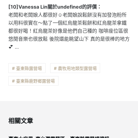
[10]Vanessa Lin關於undefined的評價：
老闆和老闆娘人都很好☺️老闆娘說鬆餅沒有加發泡粉所
以用料很實在～點了一個紅烏龍茶鬆餅和紅烏龍茶拿鐵
都很好喝！紅烏龍茶好像是他們自己種的 咖啡座位區很
悠閒音樂也很放鬆 後院還能眺望山下 真的是很棒的地方
💕 …
# 臺東縣露營場
# 農牧用地類型露營場
# 臺東縣鹿野鄉露營場
相關文章