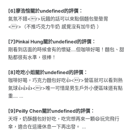
[6]廖浩愔關於undefined的評價：
氣氛不錯<r>玩餓的話可以來點個麵包墊墊胃
<r>（不推巧克力牛奶 感覺沒有加牛奶 ）
[7]Pinkai Hung關於undefined的評價：
剛看到店面的時候會有的懷疑….但咖啡好喝！麵包、甜
點都很有水準，很棒！
[8]吃吃小姐關於undefined的評價：
咖啡好喝，巧克力麵包好吃👍<r>營區就可以看到熱
氣球👍👍👍<r>唯一可惜是男生戶外小便區味道有點
重.... …
[9]Peilly Chen關於undefined的評價：
天呀，奶酥麵包好好吃，吃完想再來一顆😄玩完飛行
傘，適合在這邊休息一下再出發。 …