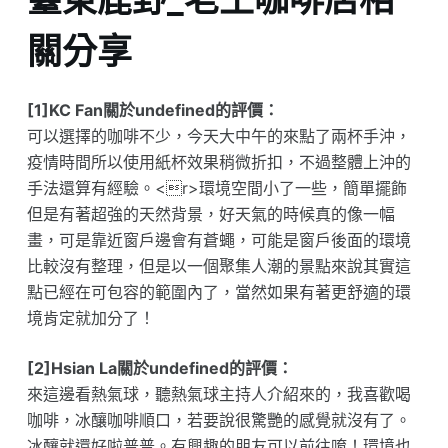
關分享
[1]KC Fan關於undefined的評價：
可以選擇的咖啡不少，今天大中午的來點了兩杯手沖，
疫情時間所以使用紙杯效果稍微折扣，不過整體上沖的
手法還算有經驗。<r>環境空間小了一些，簡單擺飾
但是有著超強的天然背景，好天氣的時候真的像一幅
畫，可是靠近窗戶邊會有蒼蠅，可能是窗戶後面的環境
比較沒有整理，但是以一個聚集人潮的景點來說其實這
點已經在可包容的範圍內了，當然如果有著更舒適的環
境肯定就加分了！
[2]Hsian La關於undefined的評價：
來這邊看熱氣球，聽熱氣球主持人介紹來的，我喜歡喝
咖啡，冰釀咖啡順口，若要說很驚艷的感覺就沒有了。
冰釀就還好啦普普。有興趣的朋友可以前往唷！環境也