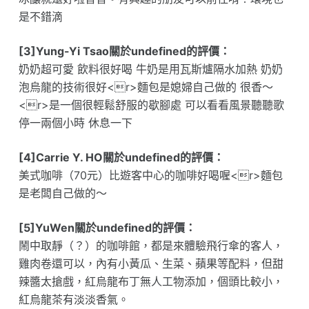
是不錯滴
[3]Yung-Yi Tsao關於undefined的評價：
奶奶超可愛 飲料很好喝 牛奶是用瓦斯爐隔水加熱 奶奶
泡烏龍的技術很好<r>麵包是媳婦自己做的 很香～
<r>是一個很輕鬆舒服的歇腳處 可以看看風景聽聽歌
停一兩個小時 休息一下
[4]Carrie Y. HO關於undefined的評價：
美式咖啡（70元）比遊客中心的咖啡好喝喔<r>麵包
是老闆自己做的～
[5]YuWen關於undefined的評價：
鬧中取靜（？）的咖啡館，都是來體驗飛行傘的客人，
雞肉卷還可以，內有小黃瓜、生菜、蘋果等配料，但甜
辣醬太搶戲，紅烏龍布丁無人工物添加，個頭比較小，
紅烏龍茶有淡淡香氣。