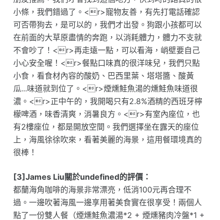
小條，我們錯過了。<r>寵物友善，有先打電話確認
可否帶狗去，是可以的，我們才出發。狗跟小孩都可以
在前面的大草原盡情的奔跑，以消耗體力，體力不支就
不會吵了！<r>再走遠一點，可以看海，峭壁要自己
小心安全喔！<r>餐點口味真的很洋味兒，我們只點
小食，看食材內容的酸奶、巴西里葉、塔塔醬、酸黃
瓜...味道就到位了。<r>煙燻鮭魚湯的燻鮭魚味道很
濃。<r>正中午的，我開喝只有2.8%酒精的西班牙檸
檬啤酒，味香清爽，消暑良方。<r>有室內座位，也
有2樓座位，都是開放空間。我們選擇坐在露天的座位
上，海風徐徐吹來，看著美麗的海景，這用餐環境真的
很棒！
[3]James Liu關於undefined的評價：
都蘭海角咖啡的海景非常漂亮，低消100元再合理不
過。一邊吹著海風一邊享用著美食實在很享受！兩個人
點了一份雙人餐（煙燻鮭魚濃湯*2 + 煙燻豬肉冷盤*1 +