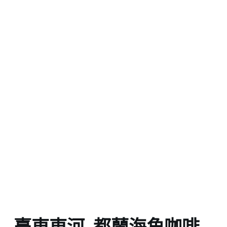
臺東東河_都蘭海角咖啡