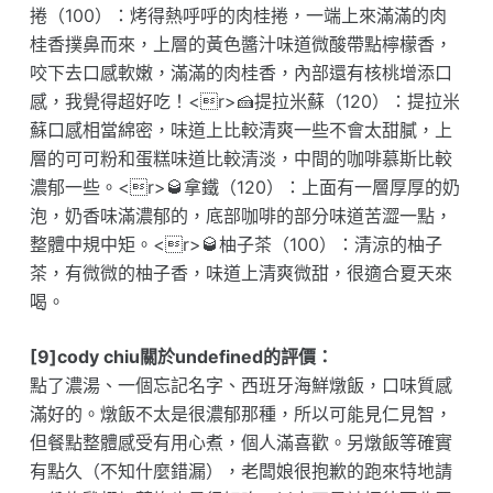
捲（100）：烤得熱呼呼的肉桂捲，一端上來滿滿的肉
桂香撲鼻而來，上層的黃色醬汁味道微酸帶點檸檬香，
咬下去口感軟嫩，滿滿的肉桂香，內部還有核桃增添口
感，我覺得超好吃！<r>🍰提拉米蘇（120）：提拉米
蘇口感相當綿密，味道上比較清爽一些不會太甜膩，上
層的可可粉和蛋糕味道比較清淡，中間的咖啡慕斯比較
濃郁一些。<r>🥃拿鐵（120）：上面有一層厚厚的奶
泡，奶香味滿濃郁的，底部咖啡的部分味道苦澀一點，
整體中規中矩。<r>🥃柚子茶（100）：清涼的柚子
茶，有微微的柚子香，味道上清爽微甜，很適合夏天來
喝。
[9]cody chiu關於undefined的評價：
點了濃湯、一個忘記名字、西班牙海鮮燉飯，口味質感
滿好的。燉飯不太是很濃郁那種，所以可能見仁見智，
但餐點整體感受有用心煮，個人滿喜歡。另燉飯等確實
有點久（不知什麼錯漏），老闆娘很抱歉的跑來特地請