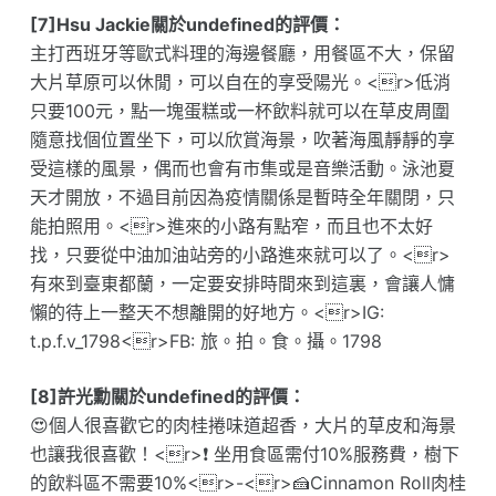
[7]Hsu Jackie關於undefined的評價：
主打西班牙等歐式料理的海邊餐廳，用餐區不大，保留
大片草原可以休閒，可以自在的享受陽光。<r>低消
只要100元，點一塊蛋糕或一杯飲料就可以在草皮周圍
隨意找個位置坐下，可以欣賞海景，吹著海風靜靜的享
受這樣的風景，偶而也會有市集或是音樂活動。泳池夏
天才開放，不過目前因為疫情關係是暫時全年關閉，只
能拍照用。<r>進來的小路有點窄，而且也不太好
找，只要從中油加油站旁的小路進來就可以了。<r>
有來到臺東都蘭，一定要安排時間來到這裏，會讓人慵
懶的待上一整天不想離開的好地方。<r>IG:
t.p.f.v_1798<r>FB: 旅。拍。食。攝。1798
[8]許光勳關於undefined的評價：
😍個人很喜歡它的肉桂捲味道超香，大片的草皮和海景
也讓我很喜歡！<r>❗️ 坐用食區需付10%服務費，樹下
的飲料區不需要10%<r>-<r>🍰Cinnamon Roll肉桂