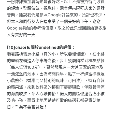
一份炸雞翅加薯塊也是很好吃。以上不是被招待而收買
的評論。整體氣氛、視覺佳，還會傳來隔壁店家的鋼琴
音樂，雖說我們是參照Google評論來的，負評也不少，
但本人和同行友人在這享受了一個美好的下午，謝謝
Google評論的參考價值度，取之於此只想回饋給更多旅
人有美好的一天。
[10]chaoi lu關於undefined的評價：
順著路標彎進小路（真的小，所以要慢慢開），在小路
的盡頭左轉進入停車場之後，步上幾層階梯到櫃檯點餐
（每人低消100元），驀然發現有一大片青翠的草地及
一池湛藍的池水。因為時間尚早，點了一杯蜂蜜檸檬及
小農熱茶（香甜而又特別的風味，可回沖），還有自製
的蘋果派，來到飲料區的榕樹下靜靜啜飲，伴隨著清涼
的海風吹拂，令人心曠神怡！偌大的園區也適合遛小孩
及毛小孩，而冒出地面楚楚可愛的綠褶菇卻是毒菇榜
首，千萬不要嘗試喔！