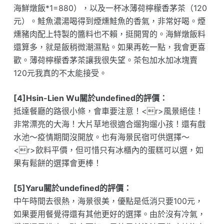
海鮮燉飯*1=880），以及一杯冰薄荷檸檬香茅茶（120
元）。鮭魚濃湯喝得到煙燻鮭魚的香氣，非常好喝。煙
燻豬肉配上特製的醬料也不賴，挺開胃的。海鮮燉飯料
還算多，就是飯稍微潮濕點。如果再乾一點，我會更喜
歡。薄荷檸檬香茅茶讓我很失望。茶包加水加冰塊賣
120元我真的不太能接受。
[4]Hsin-Lien Wu關於undefined的評價：
抵達餐廳的路很小條，會車要注意！<r>風景絕佳！
非常漂亮的大海！大片草地很適合遛狗遛小孩！還有戲
水池～疫情期間沒開放。也有海景民宿可供選擇～
<r>飲料平價，但可惜只有冰櫃內的蛋糕可以選，如
果有鬆餅的選擇會更棒！
[5]Yaru關於undefined的評價：
中午時間去很熱，海景很美，優點是低消只要100元，
如果要用餐覺得還有其他更好的選擇。由於沒有冷氣，