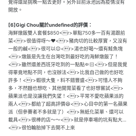
覺得還是挑晚一點去更好。另外目前泳池因為疫情沒有
開放。
[6]Gigi Chou關於undefined的評價：
海鮮燉飯雙人套餐$850<r>單點750多一百有湯跟前
菜<r>很值得呀～❤️<r>豬肉切的比較厚實，又沒有
一般的鹹<r>很可以😌<r>湯也好喝～還有鮭魚塊
<r>燉飯是先生在台灣吃到最好吃的海鮮燉飯了！
<r>雖然還差西班牙吃到的一點點🤏🏻<r>但是我覺
得畢竟地點不同，也沒辦法<r>比我自己做的也好吃
許多！<r>蝦很大隻，料不錯豐盛<r>可惜人不夠
多，不然麵也想吃、其他開胃菜看了也好想嘗試<r>
蘋果派也是沒讓我們失望！<r>平常不愛吃蘋果派的
兩人<r>都給了超高評價😆<r>心目中的第一名蘋果
派（但參賽者不多就是了）<r>無紙化菜單、還可以
載具<r>很棒的店～～<r>就是停車場的坑有點大…
<r>很怕輪胎掉下去開不上來