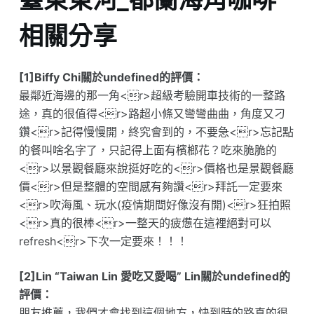
相關分享
[1]Biffy Chi關於undefined的評價：
最鄰近海邊的那一角<r>超級考驗開車技術的一整路
途，真的很值得<r>路超小條又彎彎曲曲，角度又刁
鑽<r>記得慢慢開，終究會到的，不要急<r>忘記點
的餐叫啥名字了，只記得上面有檳榔花？吃來脆脆的
<r>以景觀餐廳來說挺好吃的<r>價格也是景觀餐廳
價<r>但是整體的空間感有夠讚<r>拜託一定要來
<r>吹海風、玩水(疫情期間好像沒有開)<r>狂拍照
<r>真的很棒<r>一整天的疲憊在這裡絕對可以
refresh<r>下次一定要來！！！
[2]Lin “Taiwan Lin 愛吃又愛喝” Lin關於undefined的
評價：
朋友推薦，我們才會找到這個地方，快到時的路真的很