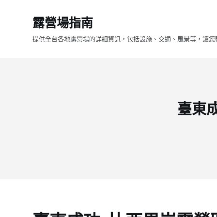
跳
露營場指南
至
主
提供全台各地露營場的詳細資訊，包括設施、交通、風景等，讓您
要
內
容
臺東成