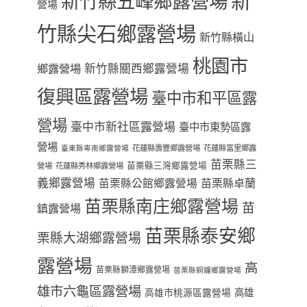
新
新竹縣五峰鄉露營場
營場
竹縣尖石鄉露營場
新竹縣橫山
桃園市
鄉露營場
新竹縣關西鄉露營場
復興區露營場
臺中市和平區露
營場
臺中市新社區露營場
臺中市東勢區露
營場
花蓮縣壽豐鄉露營場
花蓮縣富里鄉露
臺東縣卑南鄉露營場
苗栗縣三
苗栗縣三灣鄉露營場
營場
花蓮縣秀林鄉露營場
義鄉露營場
苗栗縣卓蘭
苗栗縣公館鄉露營場
苗栗縣南庄鄉露營場
苗
鎮露營場
苗栗縣泰安鄉
栗縣大湖鄉露營場
露營場
高
苗栗縣獅潭鄉露營場
苗栗縣銅鑼鄉露營場
雄市六龜區露營場
高雄
高雄市桃源區露營場