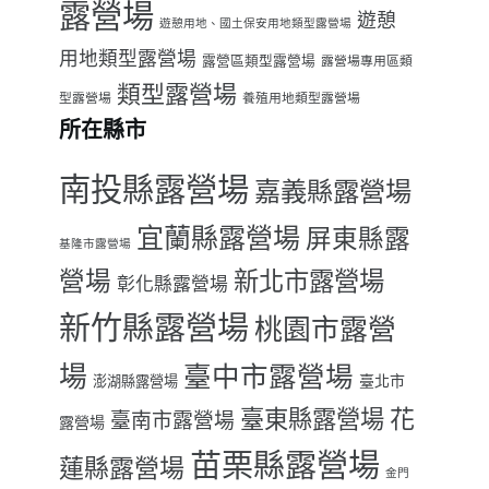
露營場
遊憩
遊憩用地、國土保安用地類型露營場
用地類型露營場
露營區類型露營場
露營場專用區類
類型露營場
型露營場
養殖用地類型露營場
所在縣市
南投縣露營場
嘉義縣露營場
宜蘭縣露營場
屏東縣露
基隆市露營場
營場
新北市露營場
彰化縣露營場
新竹縣露營場
桃園市露營
場
臺中市露營場
臺北市
澎湖縣露營場
臺東縣露營場
花
臺南市露營場
露營場
苗栗縣露營場
蓮縣露營場
金門