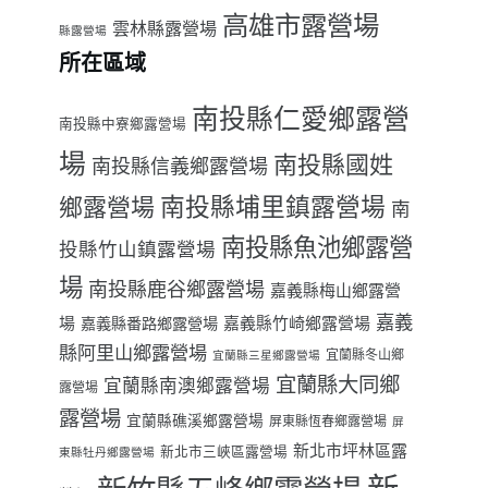
高雄市露營場
雲林縣露營場
縣露營場
所在區域
南投縣仁愛鄉露營
南投縣中寮鄉露營場
場
南投縣國姓
南投縣信義鄉露營場
南投縣埔里鎮露營場
鄉露營場
南
南投縣魚池鄉露營
投縣竹山鎮露營場
場
南投縣鹿谷鄉露營場
嘉義縣梅山鄉露營
嘉義
場
嘉義縣番路鄉露營場
嘉義縣竹崎鄉露營場
縣阿里山鄉露營場
宜蘭縣冬山鄉
宜蘭縣三星鄉露營場
宜蘭縣大同鄉
宜蘭縣南澳鄉露營場
露營場
露營場
宜蘭縣礁溪鄉露營場
屏東縣恆春鄉露營場
屏
新北市坪林區露
新北市三峽區露營場
東縣牡丹鄉露營場