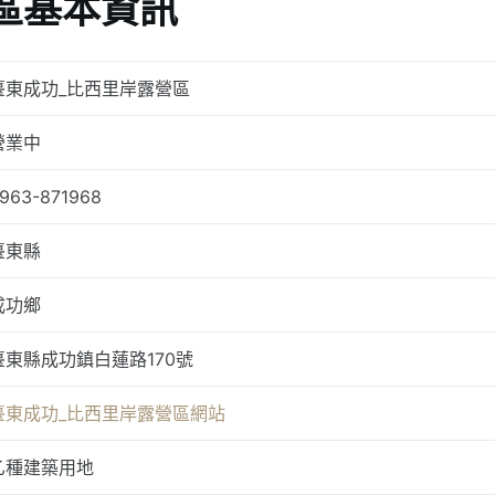
區基本資訊
臺東成功_比西里岸露營區
營業中
963-871968
臺東縣
成功鄉
臺東縣成功鎮白蓮路170號
臺東成功_比西里岸露營區網站
乙種建築用地