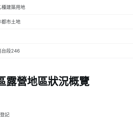
乙種建築用地
非都市土地
高台段246
區露營地區狀況概覽
籍登記