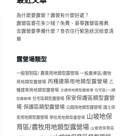
最近文章
為什麼要露營？露營有什麼好處？
露營區要花多少錢？免費、豪華露營區推薦
去露營要準備什麼？食衣住行緊急狀況檢查清
單
露營場類型
一般管制區/ 農業用地類型露營場
一般農業區/農牧
丙種建築用地類型露營場
用地類型露營場
乙
種建築用地類型露營場
交通用地類型露營場
住宅區(一)類
保安保護區類型露營
住宅區類型露營場
型露營場
場
保護區類型露營場
公園用地類型露營場
國土保
山坡地保
安用地類型露營場
學校用地類型露營場
育區/農牧用地類型露營場
山坡地保育區