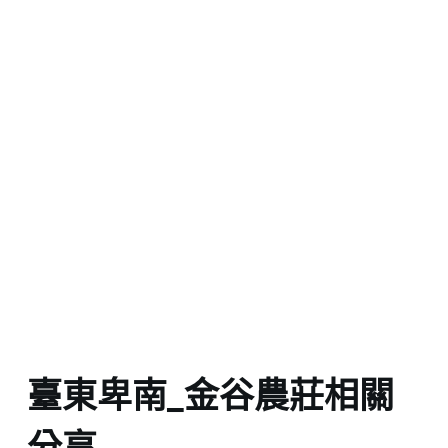
臺東卑南_金谷農莊相關
分享