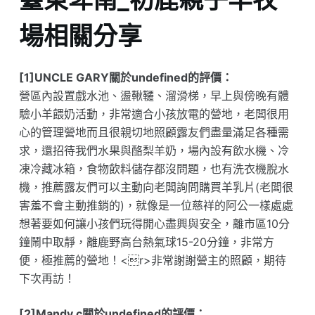
場相關分享
[1]UNCLE GARY關於undefined的評價：
營區內設置戲水池、盪鞦韆、溜滑梯，早上與傍晚有體
驗小羊餵奶活動，非常適合小孩放電的營地，老闆很用
心的管理營地而且很親切地照顧露友們盡量滿足各種需
求，還招待我們水果與酪梨羊奶，場內設有飲水機、冷
凍冷藏冰箱，食物飲料儲存都沒問題，也有洗衣機脫水
機，推薦露友們可以主動向老闆詢問購買羊乳片(老闆很
害羞不會主動推銷的)，就像是一位慈祥的阿公一樣處處
想著要如何讓小孩們玩得開心盡興與安全，離市區10分
鐘鬧中取靜，離鹿野高台熱氣球15-20分鐘，非常方
便，極推薦的營地！<r>非常謝謝營主的照顧，期待
下次再訪！
[2]Mandy c關於undefined的評價：