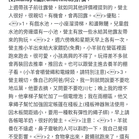
上週帶孩子前往露營，就如同其他評價裡提到的，營主
人很好，很親切。有機會，會再回露。<r>優點：
<r>1，有戲水池，一小座溜滑梯，和盪鞦韆，兒童戲
水池的旁邊還有一小池，營主有放一些水給其他露友帶
來的狗玩。<r>2，週六傍晚和星期天早上各有一次，
營主推小羊出來給大家餵奶(免費)，小羊就在營區裡面
跑來跑去，很可愛，小孩高興的不得了。玩得差不多就
會再裝回去推車，推回去。也可以跟營主進去養羊的棚
子看。(小羊會嚼營繩和電線類，請特別注意)<r>3，
營主親切，像自己的阿爸/阿公，我一到就問說要不要吃
地瓜葉，他要去摘，又問要不要吃川七；晚上我的燈不
夠，他拿梯子幫忙加了一個電燈泡；我在雨棚區，他又
拿繩子幫忙加強固定帳篷在棧板上(棧板神器無法使用，
因木板間距過小，要用一種軟有彈性的繩子綁)，早上請
各帳喝羊奶，很好的營主。<r>注意：<r>1，羊就
養在不遠處，鼻子靈敏的人可以斟酌一下，我自己覺得
不受影響。<r>2，食物拿出來，蒼蠅就跑來了，還有