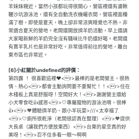
羊妹妹親近，當然小孩都玩得很開心，營區裡還有盪鞦
韆沙坑游泳池，還有全自動洗衣機曬衣間，營區裡面種
滿了樹，即使是夏天，晚上卻非常涼爽睡覺也不熱。非
常適合夏天的營地。老闆還開放擠羊奶活動，早上還請
大家喝新鮮的羊奶完全沒有騷味比牛奶還好喝。老闆還
有賣羊乳片也是非常好吃。非常值得前往的營地，離台
東市區也非常近。
[6]小紅關於undefined的評價：
第四露 ！ 很喜歡這裡❤️<r>最棒的是老闆營主，很熱
情、熱心<r>都會主動詢問要不要幫忙！！<r>住在
木棧板上真是舒服呀！空間好大！<r>謝謝營主還給
小犬零食吃👍感恩<r>🤍專屬寵物的游泳池唷，很棒
👍<r>🧡體驗擠羊奶、跟小羊玩耍>///<太幸福了
<r>🤍廁所很乾淨（老闆很認真在整理）<r>🧡提供
大長桌（讓我們方便放東西）<r>台東的星空真的好
美呀！<r>忍不住多看一眼～啊啊