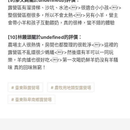
[9]廖文綺關於undefined的評價：
露營區有溜滑梯、沙坑、水池<r>很適合小小孩<r>
整個營區樹很多，所以不會太熱<r>另有小羊，營主
會帶小羊和孩子互動餵奶，真的很棒，蠻不錯的體驗
[10]林饅頭關於undefined的評價：
農場主人很熱情，房間也都整理的很乾淨<r>這裡的
露營區不亂還很少螞蟻<r>然後還有羊可以一同玩
樂，羊肉爐也很好吃<r>第一次喝奶鮮羊奶沒有羊騷
味 真的回味無窮！
# 臺東縣露營場
# 農牧用地類型露營場
# 臺東縣卑南鄉露營場