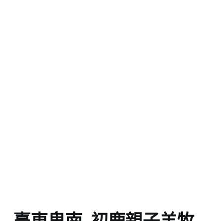
臺東卑南_初鹿親子羊牧