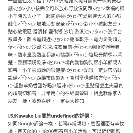
一整個也太幸福了<r>這裡讓人擁有像家一樣的安心
感<r>小小孩完全可以放心野放沒問題<r>幸福的餵
小羊時光與小羊一起跑跳碰<r>可愛到連大人的心都
融化<r>👉場地活動安全<r>👉對小小孩超友善，
貼心放電區:溜滑梯.盪鞦韆.沙坑.游泳池<r>👉洗手台
數量多，離帳篷超近<r>👉棚區乾淨，電力足夠超方
便<r>👉冷藏.冷凍.洗衣無慮<r>👉廁所乾淨無異
味，熱水量及熱度都無可挑剔<r>👉垃圾分類標示清
楚，整體環境乾淨<r>👉場內動物狗狗跟小羊都親人
和善，小羊被照顧的很健康<r>👉記得一定要帶防蚊
設備<r>👉距離市區超近，食材準備購物方便<r>
👉溫熱羊奶香甜好喝無腥味<r>👉重點是營主夫妻真
的超親切和善，非常用心的在經營營區，相處就像家人
朋友一樣，我超喜歡，一定要大推🥰
[5]Kawako Liu關於undefined的評價：
如同Google評論一樣，老闆非常親切，營區裡面有羊牧
場，每天8:30，18:00都有餵小羊活動，可以近距離跟