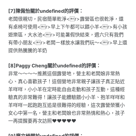
[7]陳佩怡關於undefined的評價：
老闆很親切，民宿簡單乾淨<r>露營區也很乾淨，還
有桌椅可使用<r>早上下午都可以餵小羊<r>有小孩
遊樂區，大水池<r>可能暑假快結束，週六只有我們
有帶小朋友<r>老闆ㄧ樣放水讓我們玩～<r>早上還
提供熱騰騰的羊奶
[8]Paggy Cheng關於undefined的評價：
非常～～～～推薦這個露營地，營主和老闆娘非常熱
心、真心喜歡孩子！這個營地非常親子讓孩子真正貼近
羊咩咩，小小羊在定時能自由走動和孩子互動，這種經
驗真的非常難得！讓孩子能體驗餵小小羊、抱羊咩咩和
羊咩咩一起跑跑互追是很難得的經驗，這次露營榮獲小
女心中第一名，營主和老闆娘也非常熱情和熱心，孩子
一再提醒要再次訪照❤️❤️❤️❤️❤️