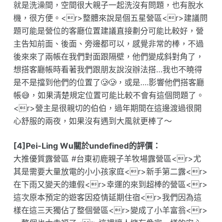
就是洗澡間，空間很大親子一起洗沒有問題，也有脫水
機，很方便。<r>整體來說是個五星營區<r>建議問
題可能是營位的客廳位置建議直接劃分可能比較好，營
主告知前面、後面、旁邊都可以，感覺非常的棒，不過
後來來了兩帳在我們對面跟隔壁，他們變成斜對角了，
想搭客廳帳時看著我們跟朋友說沒辦法搭…我也不曉得
是不是擋到他們的位置了🥲🥲，或是….影響他們搭客廳
帳😅，如果清楚規定位置可能比較不會有這個問題了。
<r>營主是很親切的伯伯，過年期間在這邊渡過很開
心舒服的兩夜，如果沒有遇到大風就更棒了～
[4]Pei-Ling Wu關於undefined的評價：
大推優質露營區 #台東初鹿親子羊牧場露營區<r>尤
其是需要大量放電的小小孩家庭<r>新手第二露<r>
在下雨又變天的連假<r>幸運的來到超棒的營區<r>
這次原本預定的遊客因疫情延期住宿<r>我們因為這
樣在這三天獨佔了整個營區<r>變成了小羊富翁<r>