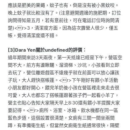
應該是肥美的果蠅，蚊子也有，倒是沒有被小黑蚊咬。
晚上蚊子就比較沒有了。(注意避開週邊的施肥期，訂位
詢問得知是五月，若有意前往，可在電話訂位時詢問清
楚)<r>3，清潔度方面，因為這次露營人很少，僅五
帳，覺得清潔度還不錯。
[3]Dara Yen關於undefined的評價：
過年期間來訪3天兩夜，第一天抵達已經是下午，營區空
間不大，前方有盪鞦韆、溜滑梯、沙坑，小孩看到立即
去玩了，營位離遊戲區不遠幾乎就在前面可以放心讓孩
子玩，大人趕快搭帳篷。<r>下午剛好有餵小羊活動
小朋友都好開心，餵完羊奶後小孩在營區裡走來走去很
可愛，大人也都忘了搭帳篷跟著孩子們一起看小羊了，
營主也貼心告知大家隔天早上8:30還有餵小羊提醒大家
要記得。<r>廁所、浴室、冰箱、飲水機都在同一區
藍色步道，這個設置很清楚，女廁有三間一間坐兩間
蹲，有準備衛生紙，但當然女廁衛生紙通常很快，隔壁