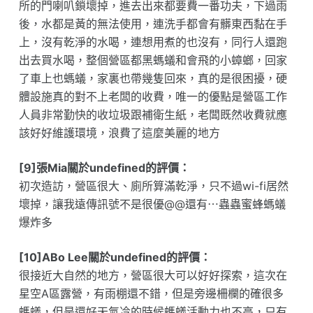
所的門喇叭鎖壞掉，進去出來都要費一番功夫，下過雨
後，水都是黃的無法使用，連洗手都會有髒東西黏在手
上，沒有乾淨的水喝，連想用煮的也沒有，同行人還跑
出去買水喝，整個營區都黑螞蟻和會飛的小蟑螂，回家
了車上也螞蟻，家裏也帶幾隻回來，真的是很困擾，硬
體設施真的對不上老闆的收費，唯一的優點是營區工作
人員非常勤快的收垃圾跟補衛生紙，老闆既然收費就應
該好好維護環境，浪費了這麼美麗的地方
[9]張Mia關於undefined的評價：
初次造訪，營區很大、廁所算滿乾淨，只不過wi-fi居然
壞掉，讓我遠傳訊號不是很優@@還有⋯蟲蟲蜜蜂螞蟻
爆炸多
[10]ABo Lee關於undefined的評價：
很接近大自然的地方，營區很大可以好好探索，這次在
星空A區露營，有雨棚還不錯，但是旁邊柵欄的確很多
螞蟻，但是還好天氣冷的時候螞蟻活動力也不高，只有