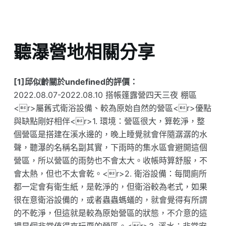
聽瀑營地相關分享
[1]邱似齡關於undefined的評價：
2022.08.07-2022.08.10 搭帳篷露營四天三夜 棚區
<r>屬舊式衛浴設備、較為原始自然的營區<r>優點
與缺點剛好相伴<r>1. 環境：營區很大，算乾淨，整
個營區是搭建在溪水邊的，晚上睡覺就會伴隨潺潺的水
聲，聽瀑的名稱名副其實，下雨時的集水區會避開這個
營區，所以營區的雨勢也不會太大。收帳時算舒服，不
會太熱，但也不太會乾。<r>2. 衛浴設備：每間廁所
都一定會有衛生紙，是乾淨的，但衛浴較為老式，如果
很在意衛浴設備的，或者蟲蟲螞蟻的，就會覺得有所謂
的不乾淨，但這就是較為原始營區的狀態，不介意的這