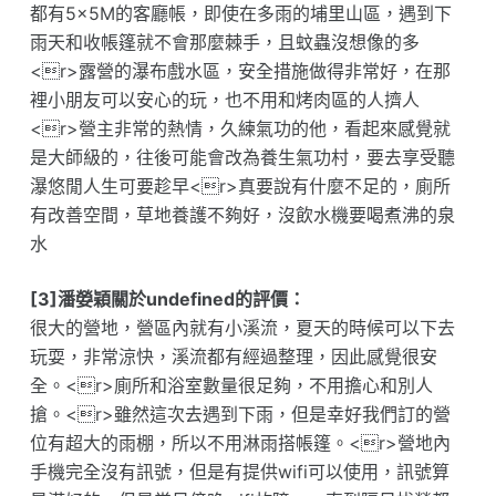
都有5×5M的客廳帳，即使在多雨的埔里山區，遇到下
雨天和收帳篷就不會那麼棘手，且蚊蟲沒想像的多
<r>露營的瀑布戲水區，安全措施做得非常好，在那
裡小朋友可以安心的玩，也不用和烤肉區的人擠人
<r>營主非常的熱情，久練氣功的他，看起來感覺就
是大師級的，往後可能會改為養生氣功村，要去享受聽
瀑悠閒人生可要趁早<r>真要說有什麼不足的，廁所
有改善空間，草地養護不夠好，沒飲水機要喝煮沸的泉
水
[3]潘嫈穎關於undefined的評價：
很大的營地，營區內就有小溪流，夏天的時候可以下去
玩耍，非常涼快，溪流都有經過整理，因此感覺很安
全。<r>廁所和浴室數量很足夠，不用擔心和別人
搶。<r>雖然這次去遇到下雨，但是幸好我們訂的營
位有超大的雨棚，所以不用淋雨搭帳篷。<r>營地內
手機完全沒有訊號，但是有提供wifi可以使用，訊號算