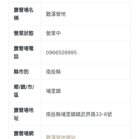
露營場名
聽瀑營地
稱
營業狀態
營業中
露營場電
0966509995
話
縣市別
南投縣
鄉/鎮/市/
埔里鎮
區
露營場地
南投縣埔里鎮鎮武界路33-8號
址
露營場網
聽瀑營地網站