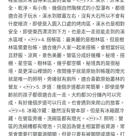
裡是個非常值得來玩耍的營區。<r>3. 溪水：非常安
全、乾淨，有小魚、幾個自然階梯式的小型瀑布，都很
適合孩子玩水，溪水到膝蓋左右，沒有大石所以不會有
什麼暗流，即使是入園入口處的烤肉區，溪水也是相對
安全，即使東西漂流到下方，也是走一走就能走到的溪
水區域。<r>4. 搭帳區：最美麗的是樹林區，但是樹
林區需要包帳，適合幾戶人家一起來搭帳，會相當好玩
且舒服、涼爽，景色美麗。營區分成好幾種，秘境、搭
棚、星空區、樹林區，幾乎都空曠，秘境真的是很秘
境，是更深山裡頭的，夜間幾乎就是原始到帳篷的燈光
就是唯一的照明，旁邊就有廁所，適合喜歡原始叢林的
營友。<r>5. 步道：幾個步道都非常簡單，即使是學
齡前的孩子都很適合走一走，大約都30分鐘內可以完
成，有好幾個步道可以行走。也會遇到來爬山的旅客。
<r>6. 冰箱冷藏：雖然沒有營本部，但是有冰箱跟冷
藏，在營區旁邊，洗碗區都有燈光。<r>7. 照明：營
區的洗碗槽都有燈泡，只是因為營主相當節省資源，常
常會需要打開電源開關，但是只要有被關閉或壞損，打