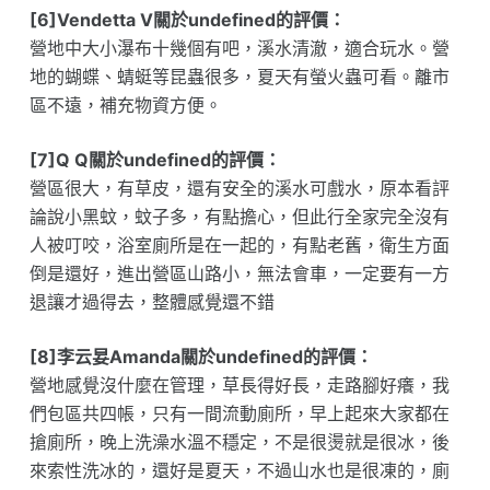
[6]Vendetta V關於undefined的評價：
營地中大小瀑布十幾個有吧，溪水清澈，適合玩水。營
地的蝴蝶、蜻蜓等昆蟲很多，夏天有螢火蟲可看。離市
區不遠，補充物資方便。
[7]Q Q關於undefined的評價：
營區很大，有草皮，還有安全的溪水可戲水，原本看評
論說小黑蚊，蚊子多，有點擔心，但此行全家完全沒有
人被叮咬，浴室廁所是在一起的，有點老舊，衛生方面
倒是還好，進出營區山路小，無法會車，一定要有一方
退讓才過得去，整體感覺還不錯
[8]李云妟Amanda關於undefined的評價：
營地感覺沒什麼在管理，草長得好長，走路腳好癢，我
們包區共四帳，只有一間流動廁所，早上起來大家都在
搶廁所，晚上洗澡水溫不穩定，不是很燙就是很冰，後
來索性洗冰的，還好是夏天，不過山水也是很凍的，廁