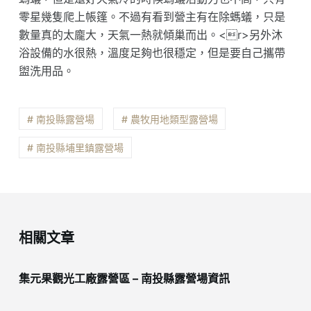
零星幾隻爬上帳篷。不過有看到營主有在除螞蟻，只是
數量真的太龐大，天氣一熱就傾巢而出。<r>另外沐
浴設備的水很熱，溫度足夠也很穩定，但是要自己攜帶
盥洗用品。
# 南投縣露營場
# 農牧用地類型露營場
# 南投縣埔里鎮露營場
相關文章
集元果觀光工廠露營區 – 南投縣露營場資訊