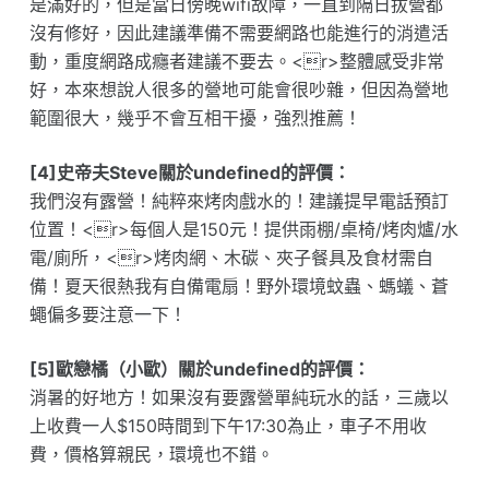
是滿好的，但是當日傍晚wifi故障，一直到隔日拔營都
沒有修好，因此建議準備不需要網路也能進行的消遣活
動，重度網路成癮者建議不要去。<r>整體感受非常
好，本來想說人很多的營地可能會很吵雜，但因為營地
範圍很大，幾乎不會互相干擾，強烈推薦！
[4]史帝夫Steve關於undefined的評價：
我們沒有露營！純粹來烤肉戲水的！建議提早電話預訂
位置！<r>每個人是150元！提供雨棚/桌椅/烤肉爐/水
電/廁所，<r>烤肉網、木碳、夾子餐具及食材需自
備！夏天很熱我有自備電扇！野外環境蚊蟲、螞蟻、蒼
蠅偏多要注意一下！
[5]歐戀橘（小歐）關於undefined的評價：
消暑的好地方！如果沒有要露營單純玩水的話，三歲以
上收費一人$150時間到下午17:30為止，車子不用收
費，價格算親民，環境也不錯。