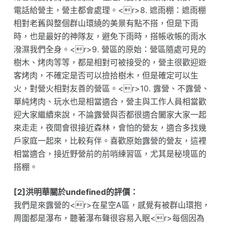
電話給營主，營主都會處理。<r>8. 遮雨棚：遮雨棚
相對老舊與整個群山環繞的美景有點不搭，但是下雨
時，也是最好的神隊友，避免下雨時，搭帳收帳的雨水
潑濕我們全身。<r>9. 營區的原始：營區隨處可見的
樹木、烤肉等等，都是相對可被接受的，營主很歡迎遊
客烤肉，不確定是否可以撿拾樹木，但是確定可以生
火，對營火相對友善的營區。<r>10. 露營、不露營、
單純烤肉、玩水也是相當適合，營主與工作人員相當歡
迎大家繼續來說，不論露營與否都很適合闔家大家一起
來走走，夜間會很接近森林，會怕的營友，適合多找幾
戶家庭一起來，比較有伴。喜歡原始露營的營友，這裡
相當適合，接近野營前的前哨練習區，尤其是秘境區的
搭棚。
[2]洪明華關於undefined的評價：
我們是來露營的<r>在星空A區，感覺有被群山環抱，
周圍都是瀑布，聽著瀑布聲很容易入眠<r>每個因為