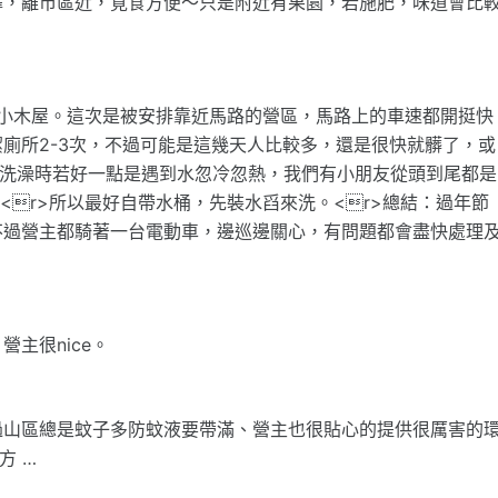
擇，離市區近，覓食方便～只是附近有果園，若施肥，味道會比
一排小木屋。這次是被安排靠近馬路的營區，馬路上的車速都開挺快
廁所2-3次，不過可能是這幾天人比較多，還是很快就髒了，或
，洗澡時若好一點是遇到水忽冷忽熱，我們有小朋友從頭到尾都是
r>所以最好自帶水桶，先裝水舀來洗。<r>總結：過年節
不過營主都騎著一台電動車，邊巡邊關心，有問題都會盡快處理
主很nice。
過山區總是蚊子多防蚊液要帶滿、營主也很貼心的提供很厲害的
方 …