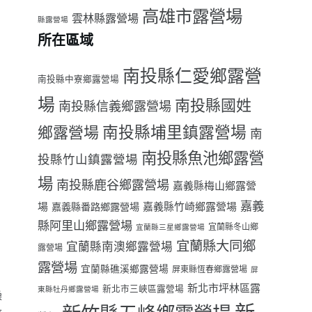
高雄市露營場
雲林縣露營場
縣露營場
所在區域
南投縣仁愛鄉露營
南投縣中寮鄉露營場
場
南投縣國姓
南投縣信義鄉露營場
南投縣埔里鎮露營場
鄉露營場
南
南投縣魚池鄉露營
投縣竹山鎮露營場
場
南投縣鹿谷鄉露營場
嘉義縣梅山鄉露營
嘉義
場
嘉義縣番路鄉露營場
嘉義縣竹崎鄉露營場
縣阿里山鄉露營場
宜蘭縣冬山鄉
宜蘭縣三星鄉露營場
宜蘭縣大同鄉
宜蘭縣南澳鄉露營場
露營場
露營場
宜蘭縣礁溪鄉露營場
屏東縣恆春鄉露營場
屏
新北市坪林區露
新北市三峽區露營場
東縣牡丹鄉露營場
澡