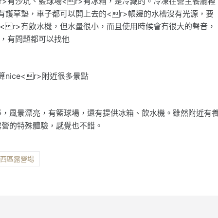
r>有沙坑、籃球場<r>有冰箱，是冷藏的。冷凍在營主餐廳裡
沒有護草墊，車子都可以開上去的<r>帳邊的水槽沒有光源，要
備<r>有飲水機，但水量很小，而且使用時候會有很大的聲音，
裡，有問題都可以找他
nice<r>附近很多景點
淨，風景漂亮，有籃球場，還有提供冰箱、飲水機。雖然附近有
露營的特殊體驗，感覺也不錯。
楠西區露營場