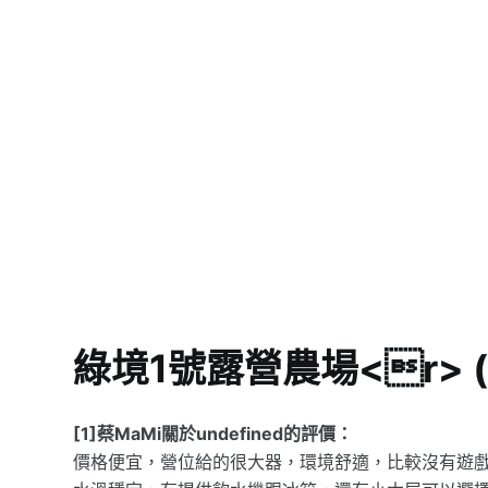
綠境1號露營農場<r>
[1]蔡MaMi關於undefined的評價：
價格便宜，營位給的很大器，環境舒適，比較沒有遊