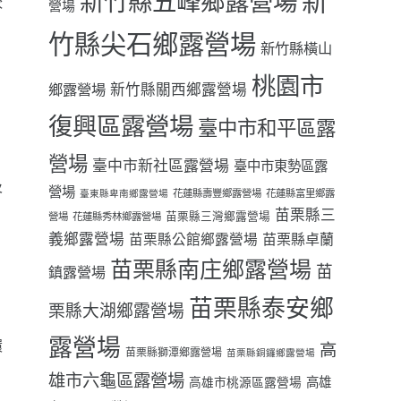
新
新竹縣五峰鄉露營場
較
營場
竹縣尖石鄉露營場
新竹縣橫山
桃園市
鄉露營場
新竹縣關西鄉露營場
復興區露營場
臺中市和平區露
營場
臺中市新社區露營場
臺中市東勢區露
及
營場
花蓮縣壽豐鄉露營場
花蓮縣富里鄉露
臺東縣卑南鄉露營場
苗栗縣三
苗栗縣三灣鄉露營場
營場
花蓮縣秀林鄉露營場
義鄉露營場
苗栗縣卓蘭
苗栗縣公館鄉露營場
苗栗縣南庄鄉露營場
苗
鎮露營場
苗栗縣泰安鄉
栗縣大湖鄉露營場
露營場
環
高
苗栗縣獅潭鄉露營場
苗栗縣銅鑼鄉露營場
雄市六龜區露營場
高雄
高雄市桃源區露營場