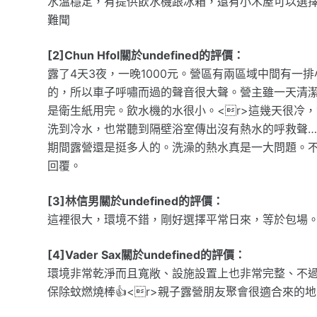
水溫穩定，有提供飲水機跟冰箱，還有小木屋可以選
難聞
[2]Chun Hfol關於undefined的評價：
露了4天3夜，一晚1000元。營區有兩區域中間有
的，所以車子呼嘯而過的聲音很大聲。營主雖一天清潔
是衛生紙用完。飲水機的水很小。<r>這幾天很冷
洗到冷水，也常聽到隔壁浴室傳出沒有熱水的呼救聲…<
期間露營還是挺多人的。洗澡的熱水真是一大問題。
回覆。
[3]林信男關於undefined的評價：
這裡很大，環境不錯，剛好選擇平常日來，等於包場。營
[4]Vader Sax關於undefined的評價：
環境非常乾淨而且寬敞、設施設置上也非常完整、不
保除蚊燃燒棒👍<r>親子露營朋友聚會很適合來的地