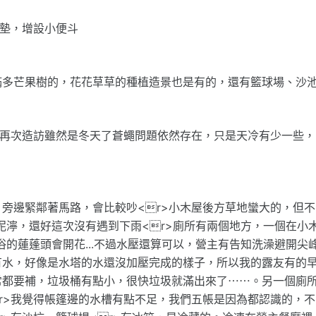
草墊，增設小便斗
滿多芒果樹的，花花草草的種植造景也是有的，還有籃球場、沙
底再次造訪雖然是冬天了蒼蠅問題依然存在，只是天冷有少一些，
，旁邊緊鄰著馬路，會比較吵<r>小木屋後方草地蠻大的，但不
泥濘，還好這次沒有遇到下雨<r>廁所有兩個地方，一個在小
的蓮蓬頭會開花...不過水壓還算可以，營主有告知洗澡避開尖
有水，好像是水塔的水還沒加壓完成的樣子，所以我的露友有的
常都要補，垃圾桶有點小，很快垃圾就滿出來了⋯⋯。另一個廁
r>我覺得帳篷邊的水槽有點不足，我們五帳是因為都認識的，不