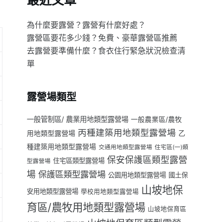
最近文章
為什麼要露營？露營有什麼好處？
露營區要花多少錢？免費、豪華露營區推薦
去露營要準備什麼？食衣住行緊急狀況檢查清
單
露營場類型
一般管制區/ 農業用地類型露營場
一般農業區/農牧
丙種建築用地類型露營場
用地類型露營場
乙
種建築用地類型露營場
交通用地類型露營場
住宅區(一)類
保安保護區類型露營
住宅區類型露營場
型露營場
場
保護區類型露營場
公園用地類型露營場
國土保
山坡地保
安用地類型露營場
學校用地類型露營場
育區/農牧用地類型露營場
山坡地保育區