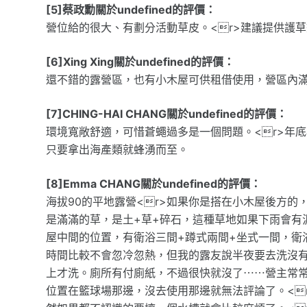
[5]蔡政勳關於undefined的評價：
營位給的很大、有劃分活動草皮。<r>建議提供護
[6]Xing Xing關於undefined的評價：
還不錯的露營區，也有小木屋可供租借使用，營區內
[7]CHING-HAI CHANG關於undefined的評價：
環境寬敞舒適，可惜蒼蠅過多是一個問題。<r>年
只要拿出海產類就蜂湧而至。
[8]Emma CHANG關於undefined的評價：
海拔90的平地露營<r>如果你是搭在小木屋後方的
是滿滿的草，是土+草+碎石，這種草地如果下雨會有
屋中間的位置，有衛浴三間+蹲式兩間+坐式一間，衛浴
時間比較不會忽冷忽熱，但我的露友說半夜要去洗沒
上才洗。廁所有付廁紙，不過很快就沒了⋯⋯營主常
位置在籃球場那邊，沒去使用那邊就無法評論了。<