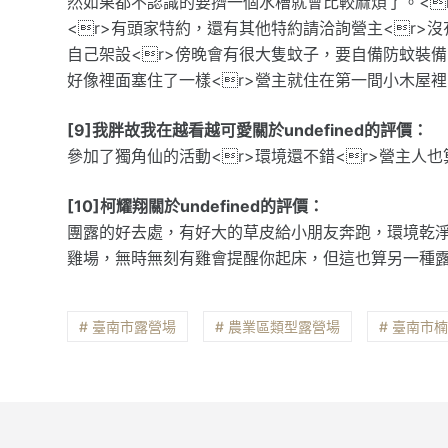
然如果都不認識的要擠一個水槽就會比較麻煩了。<
<r>有頭家特約，還有其他特約請洽詢營主<r>
自己架設<r>傍晚會有很大隻蚊子，要自備防蚊裝
好像裡面塞住了一樣<r>營主就住在第一間小木屋
[9]我胖故我在越看越可愛關於undefined的評價：
參加了獨角仙的活動<r>環境還不錯<r>營主人也算
[10]柯耀翔關於undefined的評價：
團露的好去處，有好大的草皮給小朋友奔跑，環境乾
雞場，無時無刻有雞會提醒你起床，但這也算另一種
# 臺南市露營場
# 農業區類型露營場
# 臺南市