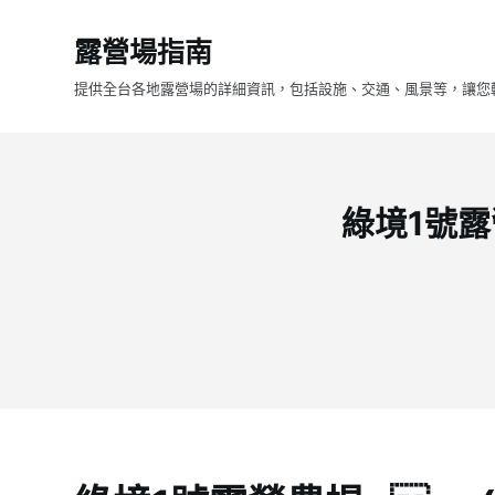
跳
露營場指南
至
主
提供全台各地露營場的詳細資訊，包括設施、交通、風景等，讓您
要
內
容
綠境1號露