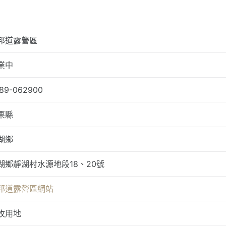
邦道露營區
業中
89-062900
栗縣
湖鄉
湖鄉靜湖村水源地段18、20號
邦道露營區網站
牧用地