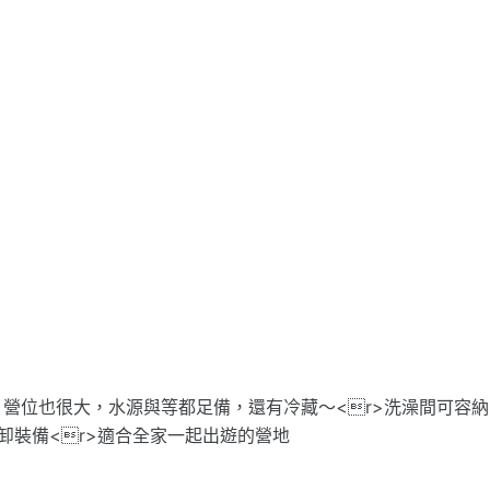
營位也很大，水源與等都足備，還有冷藏～<r>洗澡間可容納
卸裝備<r>適合全家一起出遊的營地