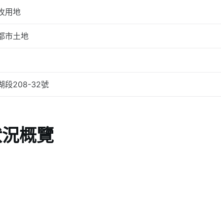
牧用地
都市土地
湖段208-32號
狀況概覽