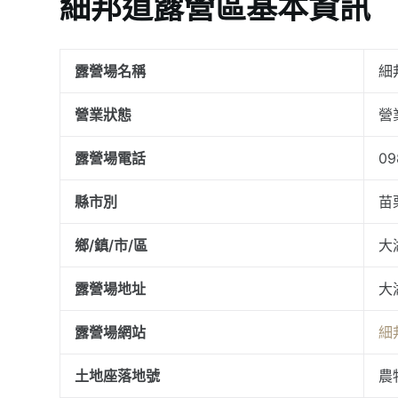
細邦道露營區基本資訊
露營場名稱
細
營業狀態
營
露營場電話
09
縣市別
苗
鄉/鎮/市/區
大
露營場地址
大
露營場網站
細
土地座落地號
農