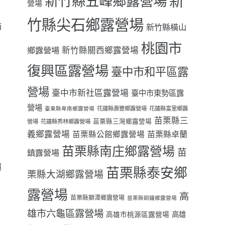
新
新竹縣五峰鄉露營場
營場
竹縣尖石鄉露營場
箱
新竹縣橫山
桃園市
鄉露營場
新竹縣關西鄉露營場
復興區露營場
臺中市和平區露
營場
臺中市新社區露營場
臺中市東勢區露
營場
花蓮縣壽豐鄉露營場
花蓮縣富里鄉露
臺東縣卑南鄉露營場
苗栗縣三
苗栗縣三灣鄉露營場
營場
花蓮縣秀林鄉露營場
義鄉露營場
苗栗縣卓蘭
苗栗縣公館鄉露營場
苗栗縣南庄鄉露營場
苗
鎮露營場
價
苗栗縣泰安鄉
栗縣大湖鄉露營場
露營場
高
苗栗縣獅潭鄉露營場
苗栗縣銅鑼鄉露營場
雄市六龜區露營場
高雄
高雄市桃源區露營場