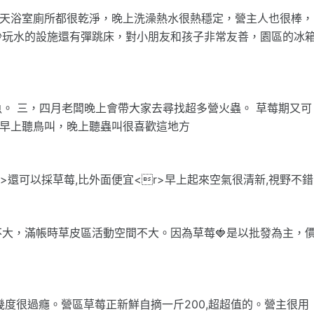
二天浴室廁所都很乾淨，晚上洗澡熱水很熱穩定，營主人也很棒，
沙玩水的設施還有彈跳床，對小朋友和孩子非常友善，園區的冰
。 三，四月老闆晚上會帶大家去尋找超多營火蟲。 草莓期又可
>早上聽鳥叫，晚上聽蟲叫很喜歡這地方
>還可以採草莓,比外面便宜<r>早上起來空氣很清新,視野不錯
大，滿帳時草皮區活動空間不大。因為草莓🍓是以批發為主，
度很過癮。營區草莓正新鮮自摘一斤200,超超值的。營主很用