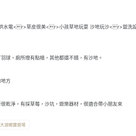
供水電<r>草皮很美<r>小孩草地玩耍 沙地玩沙<r>盥洗
打羽球，廁所燈有點暗，其他都還不錯，有沙地。
的地方
所很乾淨，有採草莓，沙坑，遊樂器材，很適合帶小朋友來
縣大湖鄉露營場