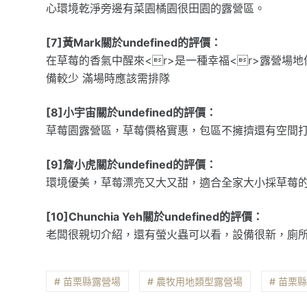
心環境乾淨旁邊有菜園橘園很田園的露營區。
[7]黃Mark關於undefined的評價：
在草莓的香氣中醒來<r>是一種幸福<r>露營場地
備較少 滿場時應該需排隊
[8]小宇宙關於undefined的評價：
草莓園露營區，草莓價格實惠，包區不擁擠還有空間
[9]詹小虎關於undefined的評價：
環境優美，草莓漂亮又大又甜，適合全家大小採草莓
[10]Chunchia Yeh關於undefined的評價：
老闆很親切介紹，還有螢火蟲可以看，設備很新，廁
# 苗栗縣露營場
# 農牧用地類型露營場
# 苗栗