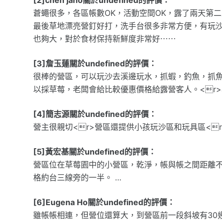
蒼蠅很多，各區帳數OK，活動空間OK，露了兩天第
最後草地漂亮營釘好打，洗手台很多非常方便，有玩
也夠大，對於食材保持新鮮度非常好⋯⋯
[3]詹玉蓮關於undefined的評價：
很棒的營區，可以玩沙去溪邊玩水，抓蝦，釣魚，抓魚
以採草莓，老闆會給比較優惠價格給露營客人。<r
[4]簡志源關於undefined的評價：
營主很親切<r>營區還提供小孩玩沙區和玩具區<r
[5]黃宏基關於undefined的評價：
營區位在草莓園中的小營區，乾淨，帳與帳之間距離不
格約台三線旁的一半。 …
[6]Eugena Ho關於undefined的評價：
雖帳帳相連，但營位還算大，到營區前一段斜坡有30幾