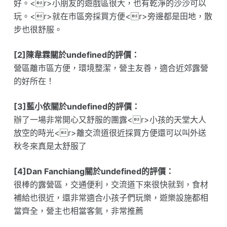
好。<r>小朋友的遊戲區很大，也有乾淨的沙沙可以
玩。<r>就在市區旁採買方便<r>旁邊都是田地，散
步也很舒服。
[2]陳韋霖關於undefined的評價：
營區離市區方便，環境整潔，營主友善，適合近郊露營
的好所在！
[3]藍小依關於undefined的評價：
辦了一場非常開心又舒服的團露<r>小孩的天堂大人
放空的時光<r>離交流道很近採買方便還可以叫外送
秋冬來真是太舒服了
[4]Dan Fanchiang關於undefined的評價：
很棒的露營區，交通便利，交流道下來很快就到，食材
補給也很近，還非常適合小孩子們玩樂，遊樂設施都相
當齊全，營主也相當客氣，非常推薦