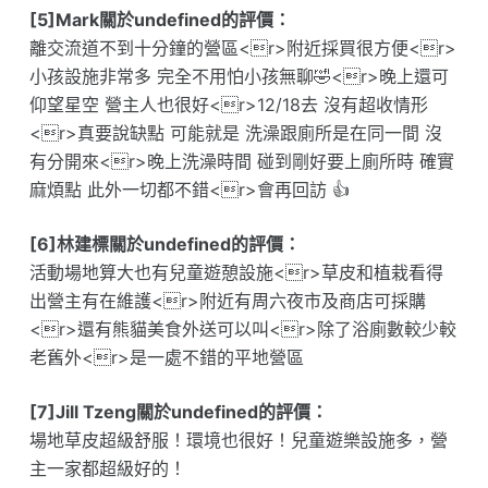
[5]Mark關於undefined的評價：
離交流道不到十分鐘的營區<r>附近採買很方便<r>
小孩設施非常多 完全不用怕小孩無聊🤣<r>晚上還可
仰望星空 營主人也很好<r>12/18去 沒有超收情形
<r>真要說缺點 可能就是 洗澡跟廁所是在同一間 沒
有分開來<r>晚上洗澡時間 碰到剛好要上廁所時 確實
麻煩點 此外一切都不錯<r>會再回訪 👍
[6]林建標關於undefined的評價：
活動場地算大也有兒童遊憩設施<r>草皮和植栽看得
出營主有在維護<r>附近有周六夜市及商店可採購
<r>還有熊貓美食外送可以叫<r>除了浴廁數較少較
老舊外<r>是一處不錯的平地營區
[7]Jill Tzeng關於undefined的評價：
場地草皮超級舒服！環境也很好！兒童遊樂設施多，營
主一家都超級好的！