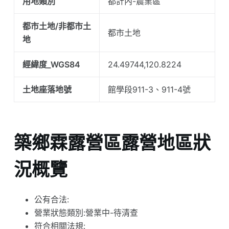
用地類別
都計內-農業區
都市土地/非都市土
都市土地
地
經緯度_WGS84
24.49744,120.8224
土地座落地號
館學段911-3、911-4號
築鄉霖露營區露營地區狀
況概覽
公有合法:
營業狀態類別:營業中-待清查
符合相關法規: