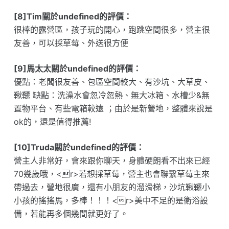
[8]Tim關於undefined的評價：
很棒的露營區，孩子玩的開心，跑跳空間很多，營主很
友善，可以採草莓、外送很方便
[9]馬太太關於undefined的評價：
優點：老闆很友善、包區空間較大、有沙坑、大草皮、
鞦韆 缺點：洗澡水會忽冷忽熱、無大冰箱、水槽少&無
置物平台、有些電箱較遠 ；由於是新營地，整體來說是
ok的，還是值得推薦!
[10]Truda關於undefined的評價：
營主人非常好，會來跟你聊天，身體硬朗看不出來已經
70幾歲哦，<r>若想採草莓，營主也會聯繫草莓主來
帶過去，營地很廣，還有小朋友的溜滑梯，沙坑鞦韆小
小孩的搖搖馬，多棒！！！<r>美中不足的是衛浴設
備，若能再多個幾間就更好了。