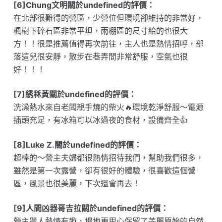
[6]Chung文明關於undefined的評價：
在北部很難得的營區，少營位但環境卻維持的非常好，
楓樹下碎石區非常平坦，雨棚區的尺寸給的也很大
方！！很是推薦值得再次前往，主人也是熱情招呼，部
落這兒很安靜，散步在巷弄間非常舒服，空氣也很
好！！！
[7]綉秝黃關於undefined的評價：
洗澡熱水來自老闆親手燒的柴火🔥環境乾淨舒服～電源
插頭充足，有冰箱可以冰過夜的食材，設備齊全👍
[8]Luke Z.關於undefined的評價：
超棒的～營主夫婦都很熱情招待我們，幫助我們很多，
雖然是第一次露營，卻有很好的體驗，很喜歡這個營
區，風景也很美麗，下次還會再去！
[9]人間凶器哥吉拉關於undefined的評價：
營主獵人熱情有趣，場地更用心保留了美麗原始的自然