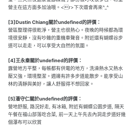
營主在這方面多加油哦。<r>下次還會再來^_^
[3]Dustin Chiang關於undefined的評價：
營區整理得很乾淨，營主也很熱心。夜晚的時候都為環
境很安靜，沒有吵雜的重機車聲音。附近還有蝴蝶谷步
道可以走走，可以享受大自然的氛圍。
[4]王永秦關於undefined的評價：
露營地方平整，每帳都有供電的地方，洗澡熱水又熱水
壓又強，環境整潔。週邊有許多步道能散步。能享受山
林的清靜與美好，讓人舒服得不想回家。
[5]潘守仁關於undefined的評價：
營地舒服, 路況好走, 有冰箱, 附近有蝴蝶公園步道, 隔天
午餐在福山部落吃合菜, 前一天上午先去內洞走步道好幾
個瀑布可以欣賞