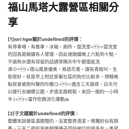
福山馬塔大露營區相關分
享
[1]iori hgw關於undefined的評價：
有停車場，有推車，冰箱，廁所，盥洗室<r>盥洗室
的因為是鍋爐有人管理，因此燒鍋爐晚上六點到十點，
不過熱水還有保留的話通常隔天中午都還能洗
澡:D<r>環山風景優美，鳥語花香，還有青蛙叫，生
態很好，就是早上附近原著社區的狗也比較多，想睡晚
點就會被狗叫聲的吵醒😏<r>適合三天兩夜，白天可
以健行去蝴蝶公園，步道走路輕鬆，來回一圈約一小時
半:)<r>當作吃飽消化運動🙏
[2]于文國關於undefined的評價：
整體來說營區滿開闊的，浴室整齊清潔。唯獨好似有跳
蚤，三天二夜返家後腳踝襪子部份被叮咬很多包，希望