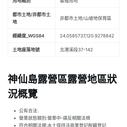
用地類別
養殖用地
都市土地/非都市土
非都市土地/山坡地保育區
地
經緯度_WGS84
24.0585737,120.9278842
土地座落地號
北港溪段37-142
神仙島露營區露營地區狀
況概覽
公有合法:
營業狀態類別:營業中-違反相關法規
符合相關法規:水土保持法商業登記稅籍登記