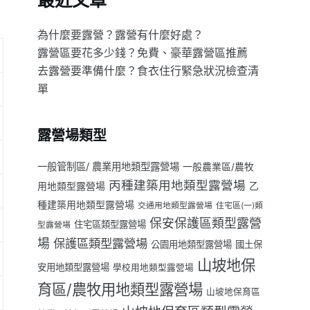
最近文章
為什麼要露營？露營有什麼好處？
露營區要花多少錢？免費、豪華露營區推薦
去露營要準備什麼？食衣住行緊急狀況檢查清
單
露營場類型
一般管制區/ 農業用地類型露營場
一般農業區/農牧
丙種建築用地類型露營場
用地類型露營場
乙
種建築用地類型露營場
交通用地類型露營場
住宅區(一)類
保安保護區類型露營
住宅區類型露營場
型露營場
場
保護區類型露營場
公園用地類型露營場
國土保
山坡地保
安用地類型露營場
學校用地類型露營場
育區/農牧用地類型露營場
山坡地保育區