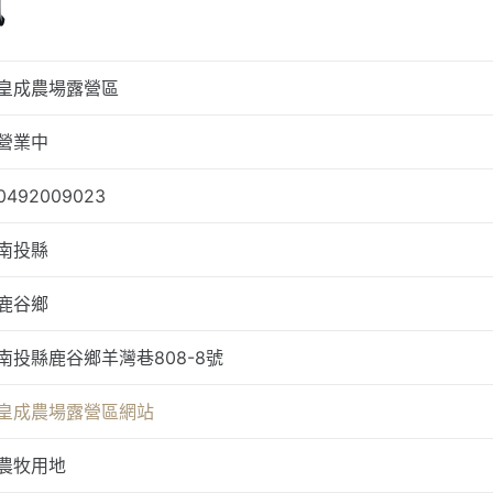
訊
皇成農場露營區
營業中
0492009023
南投縣
鹿谷鄉
南投縣鹿谷鄉羊灣巷808-8號
皇成農場露營區網站
農牧用地