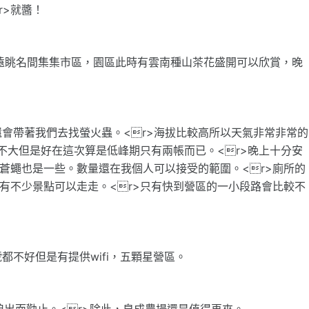
r>就醬！
，可以遠眺名間集集市區，園區此時有雲南種山茶花盛開可以欣賞，晚
會帶著我們去找螢火蟲。<r>海拔比較高所以天氣非常非常的
地不大但是好在這次算是低峰期只有兩帳而已。<r>晚上十分安
，蒼蠅也是一些。數量還在我個人可以接受的範圍。<r>廁所的
近有不少景點可以走走。<r>只有快到營區的一小段路會比較不
不好但是有提供wifi，五顆星營區。
老闆娘出面勸止。<r>除此，皇成農場還是值得再來。