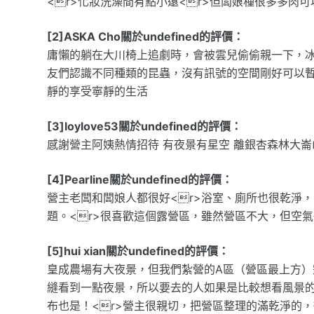
<r>化妝洗澡間有點小遠<r>但闆娘種很多多肉可
[2]ASKA Cho關於undefined的評價：
庸懶的躺在大川椅上追劇時，會被雲兒偷偷親一下，
友們認識不同種類的昆蟲，沒有訊號的空間剛好可以
靜的享受寧靜的生活
[3]loylove53關於undefined的評價：
感謝營主阿姨熱情招待 有夜景有星空 離銀杏森林大
[4]Pearline關於undefined的評價：
營主老闆和闆娘人都很好<r>浴室、廁所也很乾淨
題。<r>很喜歡這個露營區，雖然營區不大，但空
[5]hui xian關於undefined的評價：
皇成農場有大夜景，但我們紮營的A區（營區最上方
縫看到一點夜景，所以要去的人如果是比較想看風景
布也是！<r>營主很親切，把營區整理的滿乾淨的