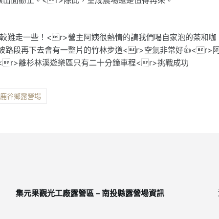
比較難走一些！<r>營主阿姨很熱情的請我們喝自家泡的茶和咖
坡路段再下去會有一整片的竹林步道<r>空氣非常好👍<r>
<r>離杉林溪遊樂區只有二十分鐘車程<r>挑戰成功
縣鹿谷鄉露營場
集元果觀光工廠露營區 – 南投縣露營場資訊