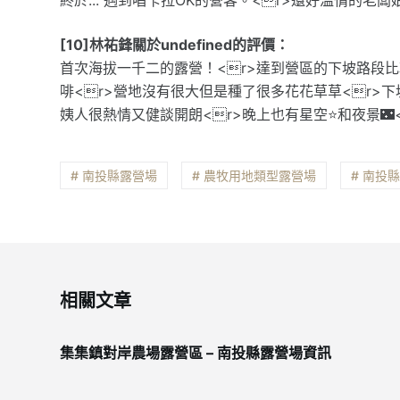
[10]林祐鋒關於undefined的評價：
首次海拔一千二的露營！<r>達到營區的下坡路段
啡<r>營地沒有很大但是種了很多花花草草<r>下
姨人很熱情又健談開朗<r>晚上也有星空⭐️和夜景
# 南投縣露營場
# 農牧用地類型露營場
# 南投
相關文章
集集鎮對岸農場露營區 – 南投縣露營場資訊