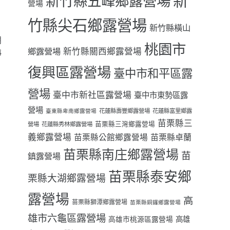
新
新竹縣五峰鄉露營場
營場
竹縣尖石鄉露營場
新竹縣橫山
朋
桃園市
鄉露營場
新竹縣關西鄉露營場
靜
復興區露營場
臺中市和平區露
營場
臺中市新社區露營場
臺中市東勢區露
營場
花蓮縣壽豐鄉露營場
花蓮縣富里鄉露
臺東縣卑南鄉露營場
苗栗縣三
苗栗縣三灣鄉露營場
營場
花蓮縣秀林鄉露營場
義鄉露營場
苗栗縣卓蘭
苗栗縣公館鄉露營場
苗栗縣南庄鄉露營場
苗
鎮露營場
苗栗縣泰安鄉
栗縣大湖鄉露營場
露營場
高
苗栗縣獅潭鄉露營場
苗栗縣銅鑼鄉露營場
雄市六龜區露營場
高雄
高雄市桃源區露營場