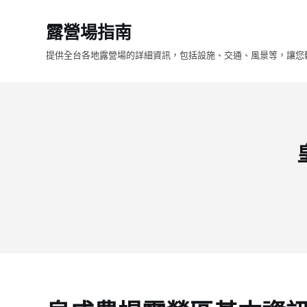
跳
露營場指南
至
主
提供全台各地露營場的詳細資訊，包括設施、交通、風景等，讓您
要
內
容