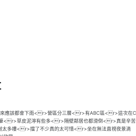
享
點來應該都會下雨<r>營區分三層<r>有ABC區<r>這次在
筆<r>草皮泥濘有些多<r>隔壁鄰居也都滑倒<r>真是辛苦
大樹太多嘍<r>擋了不少真的太可惜<r>坐在無法直視夜景滴