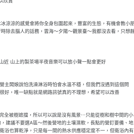
以欣賞
冰冰涼涼的感覺會將你全身包圍起來，豐富的生態，有機會教小
暫時除去腦人的話務，雲海～夕陽～觀景臺～我都沒去看，只想
崙山近 山上的製茶場半夜音樂可以放小聲一點會更好
，營主闆娘說怕洗澡淋浴時怕會水溫不穩，但我們沒遇到這個問
氣很好，唯一缺點就是網路訊號真的不理想，希望可以改善
）完全被樹遮擋，所以可以說是沒有風景⋯只能從樹和樹中間的小
的，建議不要選A區～然後營地的土壤濕軟，長點的營釘要備、地
，衛浴也算乾淨，只是每一間的熱水供應穩定度不一，但衛浴內有