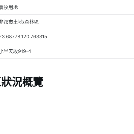
農牧用地
非都市土地/森林區
23.68778,120.763315
小半天段919-4
區狀況概覽