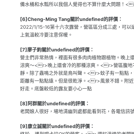
備水桶和水瓢所以我個人覺得也不算什麼大問題！<
[6]Cheng-Ming Tang關於undefined的評價：
2022/1/15-16第十六次露營，營區區分成三處
上氣溫較冷要注意保暖。
[7]廖子鈞關於undefined的評價：
營主們非常熱情，裡面有很多肉肉植物跟植物。晚上還
涼爽～<r>晚上還會冷的那種涼爽。<r>營區腹
靜。除了蟲鳴之外就是鳥叫聲。<r>蚊子有一點點
距離有一點點遠。但是很乾淨。<r>風景不錯。附
好走。底盤較低的露友要小心一點
[8]阿群關於undefined的評價：
老闆娘人很好，場地清幽到處都能看到花，各電信訊號都
[9]康立誠關於undefined的評價：
終於... 遇到唱卡拉OK的營客。<r>還好溫情的