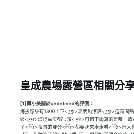
皇成農場露營區相關分
[1]蔡小美關於undefined的評價：
海拔應該有1300上下<r>溫度夠涼爽<r>這時間
區<r>環境草皮都很讚<r>可惜下雨真的是唯一敗
了<r>夜景的部分<r>都要起來走走看<r>但